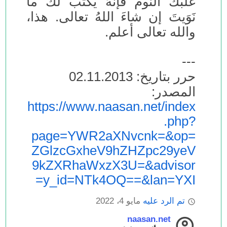
غَلَبَكَ النَّومُ فإنَّهُ يُكتَبُ لكَ ما
نَوَيتَ إن شاءَ اللهُ تعالى. هذا،
والله تعالى أعلم.
---
حرر بتاريخ: 02.11.2013
المصدر:
https://www.naasan.net/index
.php?
page=YWR2aXNvcnk=&op=
ZGlzcGxheV9hZHZpc29yeV
9kZXRhaWxzX3U=&advisor
y_id=NTk4OQ==&lan=YXI=
تم الرد عليه
مايو 4، 2022
naasan.net