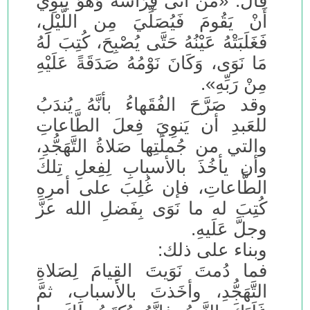
قَالَ: «مَنْ أَتَى فِرَاشَهُ وَهُوَ يَنْوِي
أَنْ يَقُومَ فَيُصَلِّيَ مِن اللَّيْلِ،
فَغَلَبَتْهُ عَيْنُهُ حَتَّى يُصْبِحَ، كُتِبَ لَهُ
مَا نَوَى، وَكَانَ نَوْمُهُ صَدَقَةً عَلَيْهِ
مِنْ رَبِّهِ».
وقد صَرَّحَ الفُقَهاءُ بأنَّهُ يُندَبُ
للعَبدِ أن يَنوِيَ فِعلَ الطَّاعاتِ
والتي من جُملَتِها صَلاةُ التَّهَجُّدِ،
وأن يأخُذَ بالأسبابِ لِفِعلِ تِلكَ
الطَّاعاتِ، فإن غُلِبَ على أمرِهِ
كُتِبَ له ما نَوَى بِفَضلِ الله عزَّ
وجلَّ عَلَيهِ.
وبناء على ذلك:
فما دُمتَ نَوَيتَ القِيامَ لِصَلاةِ
التَّهَجُّدِ، وأخَذتَ بالأسبابِ، ثمَّ