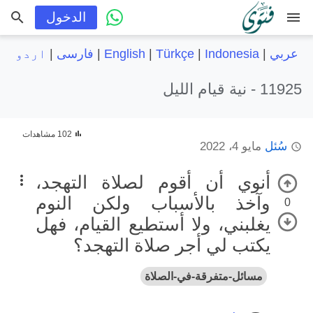
menu
الدخول
عربي
|
Indonesia
|
Türkçe
|
English
|
فارسی
|
اردو
11925 -
نية قيام الليل
102 مشاهدات
سُئل
مايو 4، 2022
أنوي أن أقوم لصلاة التهجد،
وآخذ بالأسباب ولكن النوم
0
يغلبني، ولا أستطيع القيام، فهل
يكتب لي أجر صلاة التهجد؟
مسائل-متفرقة-في-الصلاة