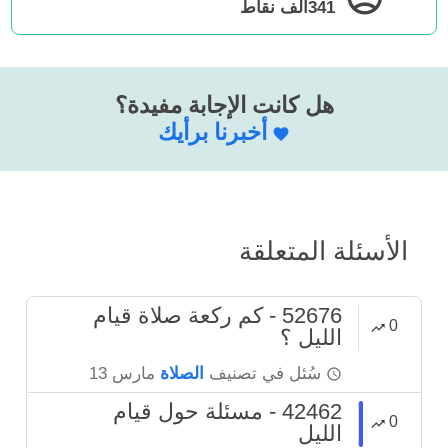
341ألف
نقاط
هل كانت الإجابة مفيدة؟
أخبرنا برأيك
الأسئلة المتعلقة
52676 - كم ركعة صلاة قيام
0
الليل ؟
سُئل
في تصنيف
الصلاة
مارس 13
42462 - مسئلة حول قيام
0
الليل