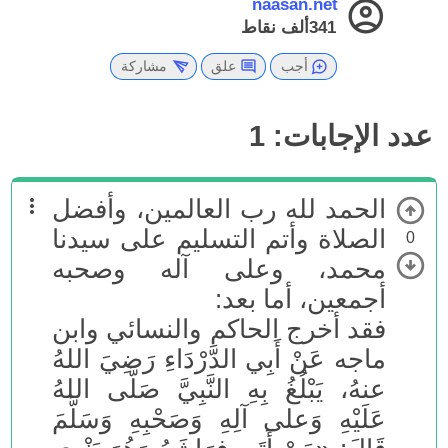
naasan.net
341ألف
نقاط
أجب
علق
مشاركة
عدد الإجابات:
1
الحمد لله رب العالمين، وأفضل
الصلاة وأتم التسليم على سيدنا
0
محمد، وعلى آله وصحبه
أجمعين، أما بعد:
فقد أخرج الحاكم والنسائي وابن
ماجه عَنْ أَبِي الدَّرْدَاءِ رَضِيَ اللهُ
عنهُ، يَبْلُغُ بِهِ النَّبِيَّ صَلَّى اللهُ
عَلَيْهِ وَعلى آلِهِ وَصَحْبِهِ وَسَلَّمَ