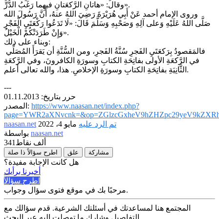
وقال: «هاتانِ الرَّكعَتانِ فيهِما رَغَبُ الدُّرِّ».
وروى الإمام أحمد عَنْ أَبِي هُرَيْرَةَ رَضِيَ اللهُ عنهُ، أَنَّ رَسُولَ الله
صَلَّى اللهُ عَلَيْهِ وَعلى آلِهِ وَصَحْبِهِ وَسَلَّمَ قَالَ: «لَا تَدَعُوا رَكْعَتَيِ الْفَجْرِ
وَإِنْ طَرَدَتْكُمْ الْخَيْلُ».
وبناء على ذلك:
فالمَقصودُ بِرَكعَتَيِ الفَجرِ سُنَّةُ الفَجرِ، ومن السُّنَّةِ أن يَقرَأَ المُصَلِّي
في الرَّكعَةِ الأولى بفاتِحَةِ الكتابِ وسورَةِ الكافرونَ، وفي الرَّكعَةِ
الثَّانِيَةِ بفاتِحَةِ الكتابِ وسورَةِ الإخلاصِ. هذا، والله تعالى أعلم.
---
حرر بتاريخ: 01.11.2013
https://www.naasan.net/index.php?
المصدر:
page=YWR2aXNvcnk=&op=ZGlzcGxheV9hZHZpc29yeV9kZXRh
تم الرد عليه
مايو 4، 2022
naasan.net
naasan.net
بواسطة
341ألف
نقاط
مشاركة
علق
اطرح سؤالاً ذا صلة
هل كانت الإجابة مفيدة؟
أخبرنا برأيك
اطرح سؤالاً
مرحبًا بك في موقع فتوى سؤال وجواب.
المجتمع هنا لمساعدتك في أسئلتك الشرعية. قدم سؤالك مع
التفاصيل وشارك ما توصلت إليه عبر البحث.