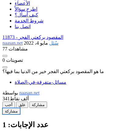
الأعضاء
اطرح سؤالاً
كيف أسأل؟
شروط الخدمة
اتصل بنا
المقصود بركعتي الفجر
11873 -
سُئل
مايو 4، 2022
naasan.net
77 مشاهدات
تصويتات
0
ما هو المقصود بركعتي الفجر خير من الدنيا بما فيها؟
مسائل-متفرقة-في-الصلاة
naasan.net
بواسطة
341ألف
نقاط
مشاركة
علق
أجب
مشاركة
عدد الإجابات:
1