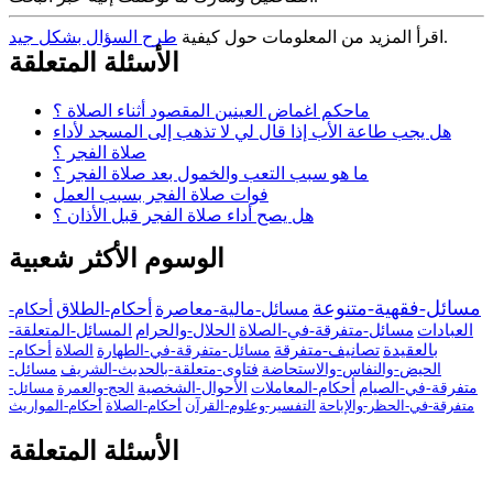
.
اقرأ المزيد من المعلومات حول كيفية
طرح السؤال بشكل جيد
الأسئلة المتعلقة
ماحكم اغماض العينين المقصود أثناء الصلاة ؟
هل يجب طاعة الأب إذا قال لي لا تذهب إلى المسجد لأداء
صلاة الفجر ؟
ما هو سبب التعب والخمول بعد صلاة الفجر ؟
فوات صلاة الفجر بسبب العمل
هل يصح أداء صلاة الفجر قبل الأذان ؟
الوسوم الأكثر شعبية
مسائل-فقهية-متنوعة
مسائل-مالية-معاصرة
أحكام-الطلاق
أحكام-
العبادات
مسائل-متفرقة-في-الصلاة
الحلال-والحرام
المسائل-المتعلقة-
بالعقيدة
تصانيف-متفرقة
مسائل-متفرقة-في-الطهارة
الصلاة
أحكام-
الحيض-والنفاس-والاستحاضة
فتاوى-متعلقة-بالحديث-الشريف
مسائل-
متفرقة-في-الصيام
أحكام-المعاملات
الأحوال-الشخصية
الحج-والعمرة
مسائل-
متفرقة-في-الحظر-والإباحة
التفسير-وعلوم-القرآن
أحكام-الصلاة
أحكام-المواريث
الأسئلة المتعلقة