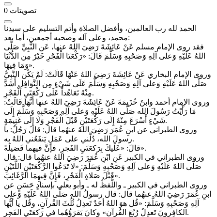
تصويتات
0
الحمد لله رب العالمين، وأفضل الصلاة وأتم التسليم على سيدنا
محمد، وعلى آله وصحبه أجمعين، أما بعد:
فقد روى الإمام مسلم عَنْ عَائِشَةَ رَضِيَ اللهُ عنها، عَن النَّبِيِّ صَلَّى
اللهُ عَلَيْهِ وَعلى آلِهِ وَصَحْبِهِ وَسَلَّمَ قَالَ: «رَكْعَتَا الْفَجْرِ خَيْرٌ مِن الدُّنْيَا
وَمَا فِيهَا».
وروى الإمام البخاري عَنْ عَائِشَةَ رَضِيَ اللهُ عَنْهَا قَالَتْ: لَمْ يَكُن النَّبِيُّ
صَلَّى اللهُ عَلَيْهِ وَعلى آلِهِ وَصَحْبِهِ وَسَلَّمَ عَلَى شَيْءٍ مِن النَّوَافِلِ أَشَدَّ
مِنْهُ تَعَاهُداً عَلَى رَكْعَتَيِ الْفَجْرِ.
وروى الإمام أحمد وابنُ خُزَيمَةَ عَنْ عَائِشَةَ رَضِيَ اللهُ عنها أَنَّهَا قَالَتْ:
مَا رَأَيْتُ رَسُولَ الله صَلَّى اللهُ عَلَيْهِ وَعلى آلِهِ وَصَحْبِهِ وَسَلَّمَ إِلَى
شَيْءٍ أَسْرَعَ مِنْهُ إِلَى رَكْعَتَيْنِ قَبْلَ الْفَجْرِ وَلَا إِلَى غَنِيمَةٍ.
وروى الطبراني عن ابنِ عُمَرَ رَضِيَ اللهُ عنهُما قال: قالَ رَجُلٌ: يا
رسولَ الله، دُلَّني على عَمَلٍ يَنفَعُني اللهُ به.
قالَ: «عَلَيكَ بِرَكعَتَيِ الفَجرِ، فإنَّ فيهما فَضيلَةً».
وروى الطبراني في الكبير عَنِ ابْنِ عُمَرَ رَضِيَ اللهُ عنهُما قال: قال
صَلَّى اللهُ عَلَيْهِ وَعلى آلِهِ وَصَحْبِهِ وَسَلَّمَ: «لا تَدَعُوا الرَّكْعَتَيْنِ اللَّتَيْنِ
قَبْلَ صَلاةِ الْفَجْرِ، فَإِنَّ فِيهِمَا الرَّغَائِبَ».
وروى الطبراني في الكبير ـ واللَّفظُ له ـ وأبو يعلى بإسنادٍ حَسَنٍ عن
ابنِ عُمَرَ رَضِيَ اللهُ عنهُما قال: قال رسولُ الله صَلَّى اللهُ عَلَيْهِ وَعلى
آلِهِ وَصَحْبِهِ وَسَلَّمَ: «قُل هوَ اللهُ أحَدٌ تَعدِلُ ثُلُثَ القُرآنِ، وقُل يا أيُّها
الكافِرونَ تَعدِلُ رُبُعَ القُرآنِ» وكانَ يَقرَؤُهُما في رَكعَتَيِ الفَجرِ.