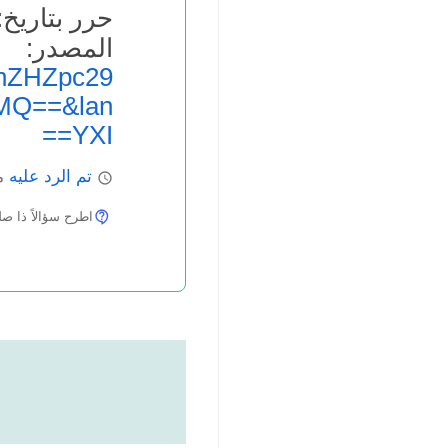
حرر بتاريخ: 7.05.2013
المص
hZHZpc29
MQ==&lan
=YXI=
تم الرد عليه
ما
اطرح سؤالاً ذا صلة