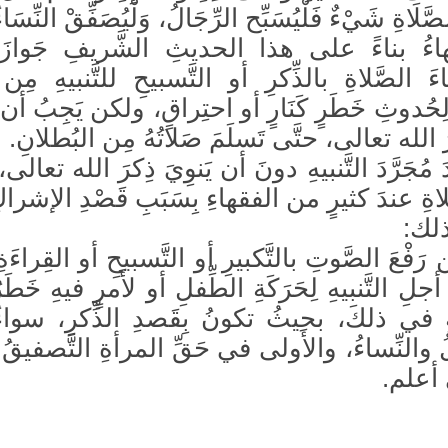
صَّلَاةِ شَيْءٌ فَلْيُسَبِّح الرِّجَالُ، وَلْيُصَفِّقْ النِّسَا
هاءُ بناءً على هذا الحديثِ الشَّريفِ جَوازَ ر
ءَ الصَّلاةِ بالذِّكرِ أو التَّسبيحِ للتَّنبيهِ مِن
ِحُدوثِ خَطَرٍ كَنَارٍ أو احتِراقٍ، ولكن يَجِبُ أن ي
كرَ الله تعالى، حتَّى تَسلَمَ صَلاتُهُ مِن البُطلانِ.
دَ مُجَرَّدَ التَّنبيهِ دونَ أن يَنوِيَ ذِكرَ الله تعالى
لاةِ عندَ كثيرٍ من الفقهاءِ بِسَبَبِ قَصْدِ الإشراك
لك:
رَفْعَ الصَّوتِ بالتَّكبيرِ أو التَّسبيحِ أو القِراءَةِ 
جلِ التَّنبيهِ لِحَرَكَةِ الطِّفلِ أو لأَمرٍ فيهِ خَطَر
يَّةِ في ذلكَ، بحيثُ تكونُ بِقَصدِ الذِّكرِ، سوا
ُ والنِّساءُ، والأَولى في حَقِّ المرأةِ التَّصفيقُ
 أعلم.