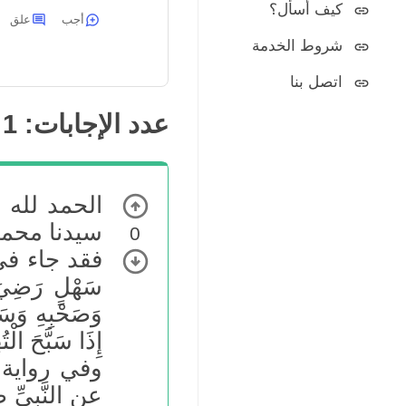
كيف أسأل؟
أجب
علق
شروط الخدمة
اتصل بنا
عدد الإجابات:
1
الحمد لله 
سيدنا محمد
0
فقد جاء في 
سَهْلٍ رَضِيَ 
وَصَحْبِهِ وَسَل
إِذَا سَبَّحَ الْت
وفي رواية ال
عن النَّبيِّ صَ