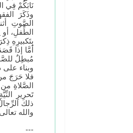
نَابَكُمْ فِي ال
وذَكَرَ الفق
الصَّوتِ أثنا
الطِّفلِ، أو ل
بِتَكبيرِهِ ذِ
أمَّا إذا قَصَ
مُبطِلٌ للصَّ
وبناء على ذ
فلا حَرَجَ من 
الصَّلاةِ من أ
تَحريرِ النِّ
ذلكَ الرِّجال
والله تعالى
---