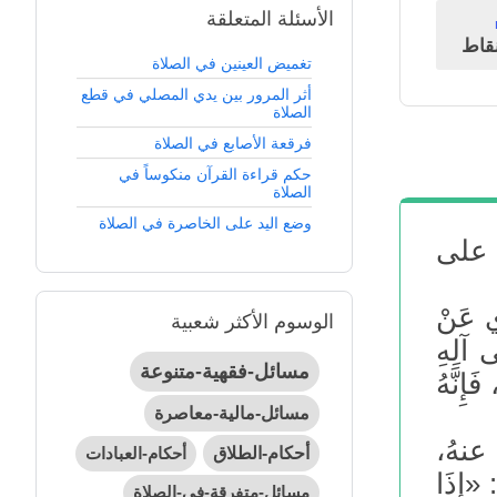
الأسئلة المتعلقة
قاط
تغميض العينين في الصلاة
أثر المرور بين يدي المصلي في قطع
الصلاة
فرقعة الأصابع في الصلاة
حكم قراءة القرآن منكوساً في
الصلاة
وضع اليد على الخاصرة في الصلاة
 على
 عَنْ
الوسوم الأكثر شعبية
 آلِهِ
مسائل-فقهية-متنوعة
إِنَّهُ
مسائل-مالية-معاصرة
عنهُ،
أحكام-الطلاق
أحكام-العبادات
 «إِذَا
مسائل-متفرقة-في-الصلاة