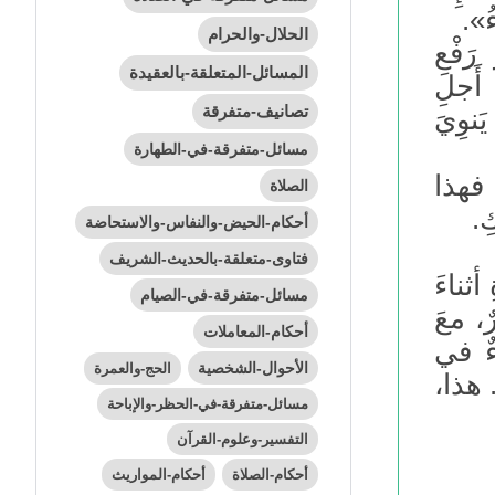
ءُ».
الحلال-والحرام
َفْعِ
المسائل-المتعلقة-بالعقيدة
 أَجلِ
تصانيف-متفرقة
َنوِيَ
مسائل-متفرقة-في-الطهارة
، فهذا
الصلاة
ِ.
أحكام-الحيض-والنفاس-والاستحاضة
فتاوى-متعلقة-بالحديث-الشريف
أثناءَ
مسائل-متفرقة-في-الصيام
ٌ، معَ
أحكام-المعاملات
ءٌ في
الأحوال-الشخصية
الحج-والعمرة
. هذا،
مسائل-متفرقة-في-الحظر-والإباحة
التفسير-وعلوم-القرآن
أحكام-الصلاة
أحكام-المواريث