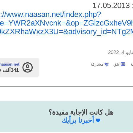
1
در:
s://www.naasan.net/index.php?
ge=YWR2aXNvcnk=&op=ZGlzcGxheV9
9kZXRhaWxzX3U=&advisory_id=NTg2
يو 4، 2022
علق
مشاركة
naasan.net
341ألف
ن
هل كانت الإجابة مفيدة؟
أخبرنا برأيك