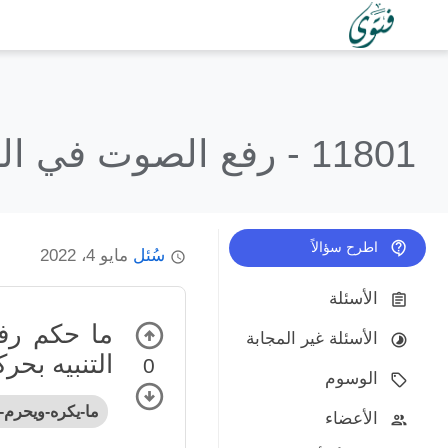
11801 -
رفع الصوت في الصل
اطرح سؤالاً
سُئل
مايو 4، 2022
الأسئلة
ما حكم رف
الأسئلة غير المجابة
التنبيه بح
0
الوسوم
ما-يكره-ويحرم-
الأعضاء