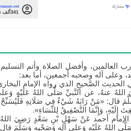
مشاركة
naasan.net
341ألف
ن
رب العالمين، وأفضل الصلاة وأتم التسليم
، وعلى آله وصحبه أجمعين، أما بعد:
الحديث الصَّحيحِ الذي رواه الإمام البخاري
اللهُ عنهُ، عن النَّبيِّ صَلَّى اللهُ عَلَيْهِ وَعلى
َّمَ قال: «مَنْ رَابَهُ شَيْءٌ فِي صَلَاتِهِ فَلْيُسَبِّحْ، فَ
ُفِتَ إِلَيْهِ، وَإِنَّمَا التَّصْفِيقُ لِلنِّسَاءِ».
إمام أحمد عَنْ سَهْلِ بْنِ سَعْدٍ رَضِيَ اللهُ 
لَّى اللهُ عَلَيْهِ وَعلى آلِهِ وَصَحْبِهِ وَسَلَّمَ قال: