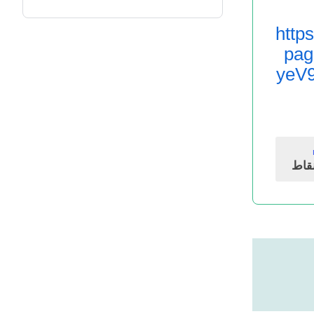
http
pa
yeV
قاط