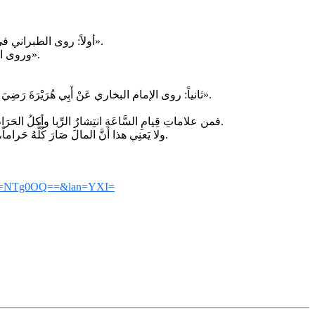
أولاً: روى الطبراني في الأوسط عن ابنِ مسعودٍ رَضِيَ اللهُ عنهُ، عن النَّبيِّ صَلَّى اللهُ عَلَيْهِ وَعلى آلِهِ وَصَحْبِهِ وَسَلَّمَ قال: «بَينَ يَدَيِ السَّاعَةِ يَظهَرُ الرِّبا، والزِّنا، والخَمرُ».
وروى الإمام أحمد عَنْ أَبِي هُرَيْرَةَ رَضِيَ اللهُ عنهُ، أَنَّ رَسُولَ الله صَلَّى اللهُ عَلَيْهِ وَعلى آلِهِ وَصَحْبِهِ وَسَلَّمَ قَالَ: «يَأْتِي عَلَى النَّاسِ زَمَانٌ يَأْكُلُونَ فِيهِ الرِّبَا».
ثانياً: روى الإمام البخاري عَنْ أَبِي هُرَيْرَةَ رَضِيَ اللهُ عَنْهُ، عَن النَّبِيِّ صَلَّى اللهُ عَلَيْهِ وَعلى آلِهِ وَصَحْبِهِ وَسَلَّمَ قَالَ: «لَيَأْتِيَنَّ عَلَى النَّاسِ زَمَانٌ لَا يُبَالِي الْمَرْءُ بِمَا أَخَذَ الْمَالَ، أَمِنْ حَلَالٍ أَمْ مِنْ حَرَامٍ».
فمن علاماتِ قِيامِ السَّاعَةِ انتِشارُ الرِّبا وأكلُ الحَرَامِ، حتَّى يَأتي زَمَانٌ كُلُّ وَاحِدٍ من الأمَّةِ سَيَأكُلُ الرِّبا، والذي لا يَأكُلُهُ يُصيبُهُ من غُبارِهِ، وهذا هوَ الحاصِلُ في هذا الزَّمانِ، وإلى الله تعالى المُشتَكى.
ولا يَعنِي هذا أنَّ المالَ صَارَ كُلُّهُ حَراماً، بل يَعني أنَّ الإنسانَ لا يُبالي في آخِرِ الزَّمانِ من أيِّ وجهٍ جَمَعَ المالَ، وإلا فأخذُ المالِ من الحلالِ ليسَ حراماً ولا مَذموماً. هذا، والله تعالى أعلم.
id=NTg0OQ==&lan=YXI=