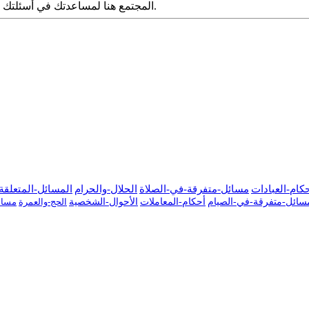
المجتمع هنا لمساعدتك في أسئلتك الشرعية. قدم سؤالك مع التفاصيل وشارك ما توصلت إليه عبر البحث.
كام-العبادات
مسائل-متفرقة-في-الصلاة
الحلال-والحرام
المسائل-المتعلقة-
سائل-متفرقة-في-الصيام
أحكام-المعاملات
الأحوال-الشخصية
الحج-والعمرة
مسائ