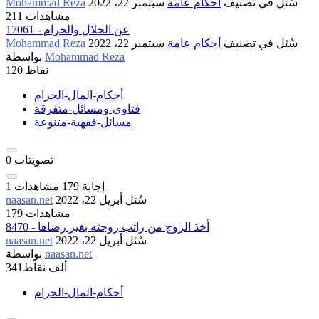
سُئل
في تصنيف
أحكام عامة
سبتمبر 22، 2022
Mohammad Reza
211 مشاهدات
17061 - عن الحلال والحرام
سُئل
في تصنيف
أحكام عامة
سبتمبر 22، 2022
Mohammad Reza
Mohammad Reza
بواسطة
نقاط
120
أحكام-المال-الحرام
فتاوى-ومسائل-متفرقة
مسائل-فقهية-متنوعة
تصويتات
0
إجابة
179
مشاهدات
1
سُئل
أبريل 22، 2022
naasan.net
179 مشاهدات
8470 - أخذ الزوج من راتب زوجته بغير رضاها
سُئل
أبريل 22، 2022
naasan.net
naasan.net
بواسطة
341ألف
نقاط
أحكام-المال-الحرام