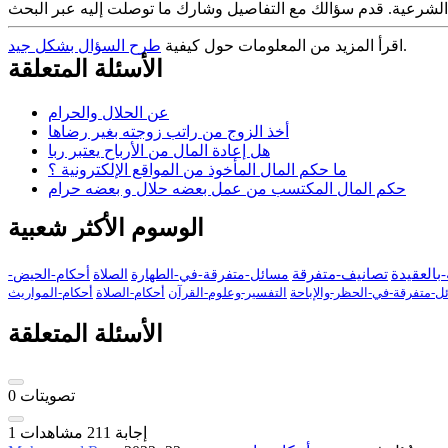
.
اقرأ المزيد من المعلومات حول كيفية
طرح السؤال بشكل جيد
الأسئلة المتعلقة
عن الحلال والحرام
أخذ الزوج من راتب زوجته بغير رضاها
هل إعادة المال من الأرباح يعتبر ربا
ما حكم المال المأخوذ من المواقع الإلكترونية ؟
حكم المال المكتسب من عمل بعضه حلال و بعضه حرام
الوسوم الأكثر شعبية
بالعقيدة
تصانيف-متفرقة
مسائل-متفرقة-في-الطهارة
الصلاة
أحكام-الحيض-
ل-متفرقة-في-الحظر-والإباحة
التفسير-وعلوم-القرآن
أحكام-الصلاة
أحكام-المواريث
الأسئلة المتعلقة
تصويتات
0
إجابة
211
مشاهدات
1