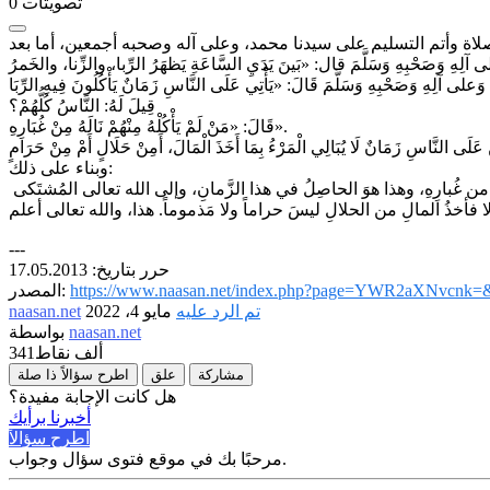
تصويتات
0
قِيلَ لَهُ: النَّاسُ كُلُّهُمْ؟
قَالَ: «مَنْ لَمْ يَأْكُلْهُ مِنْهُمْ نَالَهُ مِنْ غُبَارِهِ».
وبناء على ذلك:
---
حرر بتاريخ: 17.05.2013
https://www.naasan.net/index.php?page=YWR2aXNv
المصدر:
تم الرد عليه
مايو 4، 2022
naasan.net
naasan.net
بواسطة
341ألف
نقاط
مشاركة
علق
اطرح سؤالاً ذا صلة
هل كانت الإجابة مفيدة؟
أخبرنا برأيك
اطرح سؤالاً
مرحبًا بك في موقع فتوى سؤال وجواب.