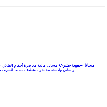
مسائل-فقهية-متنوعة
مسائل-مالية-معاصرة
أحكام-الطلاق
أح
والنفاس-والاستحاضة
فتاوى-متعلقة-بالحديث-الشريف
م