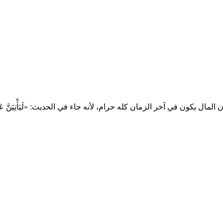
ال يكون في آخر الزمان كله حرام، لأنه جاء في الحديث: «لَيَأْتِيَنَّ عَلَى النَّاسِ زَمَ