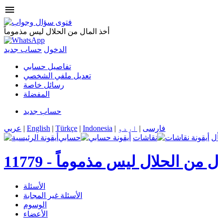
menu
أخذ المال من الحلال ليس مذموماً
الدخول
حساب جديد
تفاصيل حسابي
تعديل ملفي الشخصي
رسائل خاصة
المفضلة
حساب جديد
فارسی
|
اردو
|
Indonesia
|
Türkçe
|
English
|
عربي
ل
نقاشات
حسابي
ل من الحلال ليس مذموماً
11779 -
الأسئلة
الأسئلة غير المجابة
الوسوم
الأعضاء