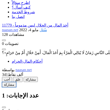
اطرح سؤالاً
كيف أسأل؟
شروط الخدمة
اتصل بنا
أخذ المال من الحلال ليس مذموماً
11779 -
سُئل
مايو 4، 2022
naasan.net
128 مشاهدات
تصويتات
0
انٌ لَا يُبَالِي الْمَرْءُ بِمَ أَخَذَ الْمَالَ، أَمِنْ حَلَالٍ أَمْ مِنْ حَرَامٍ»؟
أحكام-المال-الحرام
naasan.net
بواسطة
341ألف
نقاط
مشاركة
علق
أجب
مشاركة
عدد الإجابات:
1