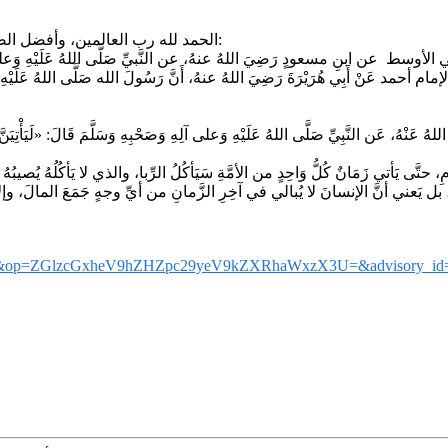
الحمد لله رب العالمين، وأفضل الصلاة وأتم التسليم على سيدنا محمد، وعلى آله وصحبه أجمعين، أما بعد:
cnk=&op=ZGlzcGxheV9hZHZpc29yeV9kZXRhaWxzX3U=&advisory_