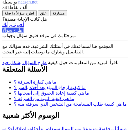
naasan.net
بواسطة
341ألف
نقاط
مشاركة
علق
اطرح سؤالاً ذا صلة
هل كانت الإجابة مفيدة؟
أخبرنا برأيك
اطرح سؤالاً
مرحبًا بك في موقع فتوى سؤال وجواب.
المجتمع هنا لمساعدتك في أسئلتك الشرعية. قدم سؤالك مع
التفاصيل وشارك ما توصلت إليه عبر البحث.
.
اقرأ المزيد من المعلومات حول كيفية
طرح السؤال بشكل جيد
الأسئلة المتعلقة
ما هي كفارة السرقة ؟
ما كيفية إرجاع المبلغ بعد أخذه بالسر ؟
ما هي كيفية إعادة الحقوق إلى أصحابها ؟
ما هي كيفية التوبة من السرقة ؟
ما هي كيفية طلب المسامحة من الشخص الذي سرقته منه ؟
الوسوم الأكثر شعبية
مسائل-فقهية-متنوعة
مسائل-مالية-معاصرة
أحكام-الطلاق
أحكام-