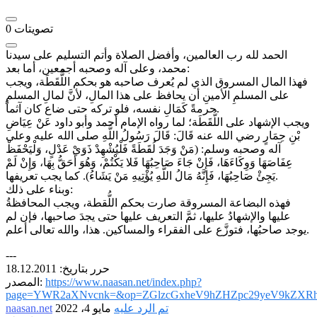
تصويتات
0
الحمد لله رب العالمين، وأفضل الصلاة وأتم التسليم على سيدنا
محمد، وعلى آله وصحبه أجمعين، أما بعد:
فهذا المال المسروق الذي لم يُعرف صاحبه هو بحكم اللُّقَطَة، ويجب
على المسلمِ الأمينِ أن يحافظ على هذا المالِ، لأنَّ لمالِ المسلمِ
حرمةً كَمَالِ نفسه، فلو تركه حتى ضاع كان آثماً.
ويجب الإشهاد على اللُّقَطَة؛ لما رواه الإمام أحمد وأبو داود عَنْ عِيَاضِ
بْنِ حِمَارٍ رضي الله عنه قَالَ: قَالَ رَسُولُ اللَّهِ صلى الله عليه وعلى
آله وصحبه وسلم: (مَنْ وَجَدَ لُقَطَةً فَلْيُشْهِدْ ذَوَيْ عَدْلٍ، وَلْيَحْفَظْ
عِفَاصَهَا وَوِكَاءَهَا، فَإِنْ جَاءَ صَاحِبُهَا فَلا يَكْتُمْ، وَهُوَ أَحَقُّ بِهَا، وَإِنْ لَمْ
يَجِئْ صَاحِبُهَا، فَإِنَّهُ مَالُ اللَّهِ يُؤْتِيهِ مَنْ يَشَاءُ). كما يجب تعريفها.
وبناء على ذلك:
فهذه البضاعة المسروقة صارت بحكم اللُّقطة، ويجب المحافظةُ
عليها والإشهادُ عليها، ثمَّ التعريف عليها حتى يجدَ صاحبها، فإن لم
يوجد صاحبُها، فتوزَّع على الفقراء والمساكين. هذا، والله تعالى أعلم.
---
حرر بتاريخ: 18.12.2011
https://www.naasan.net/index.php?
المصدر:
page=YWR2aXNvcnk=&op=ZGlzcGxheV9hZHZpc29yeV9kZXRh
تم الرد عليه
مايو 4، 2022
naasan.net