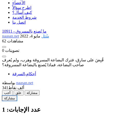
الأعضاء
اطرح سؤالاً
كيف أسأل؟
شروط الخدمة
اتصل بنا
ما يُصنع بالمسروق
10911 -
سُئل
مايو 4، 2022
naasan.net
62 مشاهدات
تصويتات
0
قُبِضَ على سارق، فترك البضاعة المسروقة وهرب، ولم يُعرف
صاحب البضاعة، فماذا يُصنع بالبضاعة المسروقة؟
أحكام-السرقة
naasan.net
بواسطة
341ألف
نقاط
مشاركة
علق
أجب
مشاركة
عدد الإجابات:
1