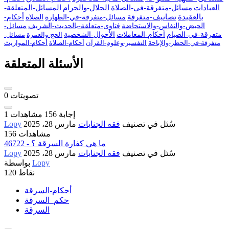
العبادات
مسائل-متفرقة-في-الصلاة
الحلال-والحرام
المسائل-المتعلقة-
بالعقيدة
تصانيف-متفرقة
مسائل-متفرقة-في-الطهارة
الصلاة
أحكام-
الحيض-والنفاس-والاستحاضة
فتاوى-متعلقة-بالحديث-الشريف
مسائل-
متفرقة-في-الصيام
أحكام-المعاملات
الأحوال-الشخصية
الحج-والعمرة
مسائل-
متفرقة-في-الحظر-والإباحة
التفسير-وعلوم-القرآن
أحكام-الصلاة
أحكام-المواريث
الأسئلة المتعلقة
تصويتات
0
إجابة
156
مشاهدات
1
سُئل
في تصنيف
فقه الجنايات
مارس 28، 2025
Lopy
156 مشاهدات
46722 - ما هي كفارة السرقة ؟
سُئل
في تصنيف
فقه الجنايات
مارس 28، 2025
Lopy
Lopy
بواسطة
نقاط
120
أحكام-السرقة
حكم_السرقة
السرقة