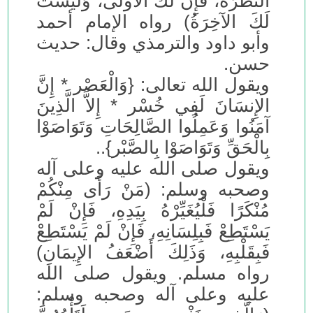
النَّظْرَةَ، فَإِنَّ لَكَ الأُولَى، وَلَيْسَتْ
لَكَ الآخِرَةُ) رواه الإمام أحمد
وأبو داود والترمذي وقال: حديث
حسن.
ويقول الله تعالى: {وَالْعَصْر * إِنَّ
الإِنسَانَ لَفِي خُسْر * إِلاَّ الَّذِينَ
آمَنُوا وَعَمِلُوا الصَّالِحَاتِ وَتَوَاصَوْا
بِالْحَقِّ وَتَوَاصَوْا بِالصَّبْر}..
ويقول صلى الله عليه وعلى آله
وصحبه وسلم: (مَنْ رَأَى مِنْكُمْ
مُنْكَرًا فَلْيُغَيِّرْهُ بِيَدِهِ، فَإِنْ لَمْ
يَسْتَطِعْ فَبِلِسَانِهِ، فَإِنْ لَمْ يَسْتَطِعْ
فَبِقَلْبِهِ، وَذَلِكَ أَضْعَفُ الإِيمَانِ)
رواه مسلم. ويقول صلى الله
عليه وعلى آله وصحبه وسلم: