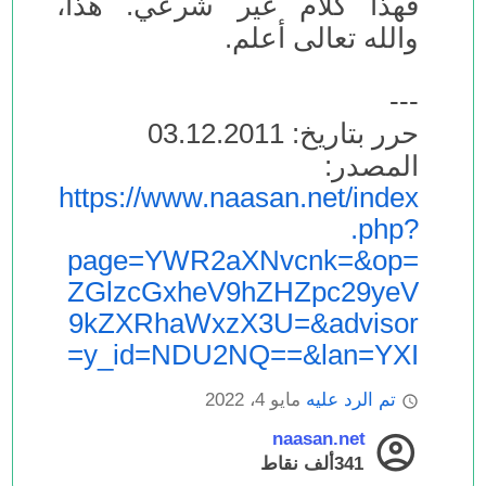
فهذا كلام غير شرعي. هذا،
والله تعالى أعلم.
---
حرر بتاريخ: 03.12.2011
المصدر:
https://www.naasan.net/index
.php?
page=YWR2aXNvcnk=&op=
ZGlzcGxheV9hZHZpc29yeV
9kZXRhaWxzX3U=&advisor
y_id=NDU2NQ==&lan=YXI=
تم الرد عليه
مايو 4، 2022
naasan.net
341ألف
نقاط