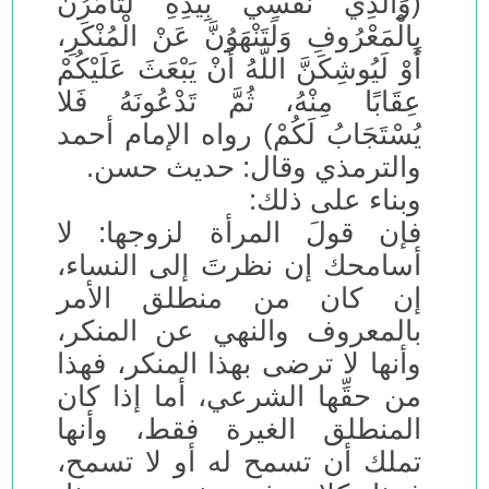
(وَالَّذِي نَفْسِي بِيَدِهِ لَتَأْمُرُنَّ
بِالْمَعْرُوفِ وَلَتَنْهَوُنَّ عَنْ الْمُنْكَرِ،
أَوْ لَيُوشِكَنَّ اللَّهُ أَنْ يَبْعَثَ عَلَيْكُمْ
عِقَابًا مِنْهُ، ثُمَّ تَدْعُونَهُ فَلا
يُسْتَجَابُ لَكُمْ) رواه الإمام أحمد
والترمذي وقال: حديث حسن.
وبناء على ذلك:
فإن قولَ المرأة لزوجها: لا
أسامحك إن نظرتَ إلى النساء،
إن كان من منطلق الأمر
بالمعروف والنهي عن المنكر،
وأنها لا ترضى بهذا المنكر، فهذا
من حقِّها الشرعي، أما إذا كان
المنطلق الغيرة فقط، وأنها
تملك أن تسمح له أو لا تسمح،