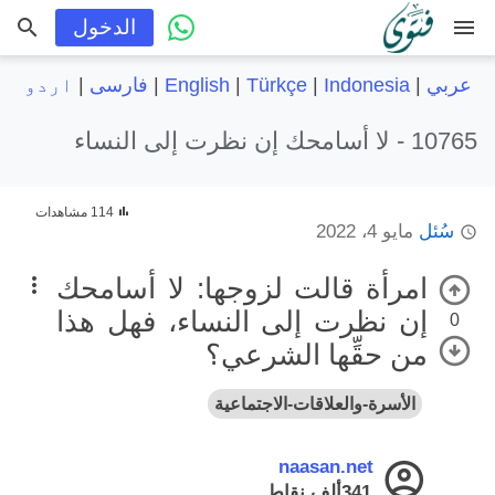
menu
الدخول
عربي
|
Indonesia
|
Türkçe
|
English
|
فارسی
|
اردو
10765 -
لا أسامحك إن نظرت إلى النساء
114 مشاهدات
سُئل
مايو 4، 2022
امرأة قالت لزوجها: لا أسامحك
إن نظرت إلى النساء، فهل هذا
0
من حقِّها الشرعي؟
الأسرة-والعلاقات-الاجتماعية
naasan.net
341ألف
نقاط