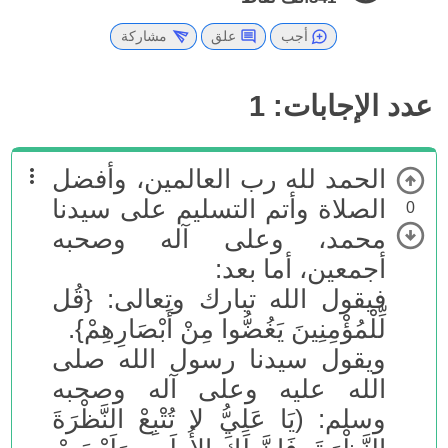
أجب
علق
مشاركة
عدد الإجابات:
1
الحمد لله رب العالمين، وأفضل
الصلاة وأتم التسليم على سيدنا
0
محمد، وعلى آله وصحبه
أجمعين، أما بعد:
فيقول الله تبارك وتعالى: {قُل
لِّلْمُؤْمِنِينَ يَغُضُّوا مِنْ أَبْصَارِهِمْ}.
ويقول سيدنا رسول الله صلى
الله عليه وعلى آله وصحبه
وسلم: (يَا عَلِيُّ لا تُتْبِعْ النَّظْرَةَ