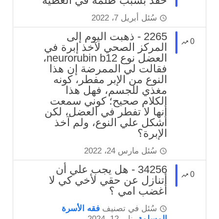
حقد بسبب ظلمه في العطية
سُئل
أبريل 7، 2022
2265 - ذهبت اليوم إلى
0
المركز الصحي لآخذ إبرة في
العضل نوع neurorubin b12،
فقالت لي الممرضة إن هذا
النوع من الإبر مفطر، كونه
مغذي للجسم، فهل هذا
الكلام صحيح؛ كوني سمعت
أنها لا تفطر في العضل، لكن
أشكل علي النوع، ولم آخذ
الإبرة؟
سُئل
مارس 24، 2022
34256 - هل يجب علي أن
0
أتنازل عن حقي لأخي كي لا
أغضب امي ؟
سُئل
في تصنيف
فقه الأسرة
المسلمة
يناير 12، 2024