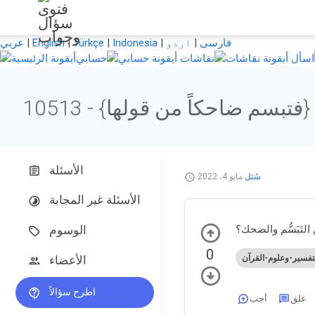
فارسی
|
اردو
|
Indonesia
|
Türkçe
|
English
|
عربي
اسأل
نقاشات
حسابي
{فتبسم ضاحكاً من قولها}
10513 -
الأسئلة
سُئل
مايو 4، 2022
الأسئلة غير المجابة
ن التَبَسُّم والضحك؟
الوسوم
0
تفسير-وعلوم-القرآن
الأعضاء
اطرح سؤالاً
علق
أجب