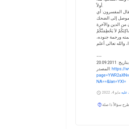
أولاً.
}. فقال المفسرون: أي
م الموصل إلى الضحك
ُمْ لاَ يَحْطِمَنَّكُمْ
ر رحمته ورحمة جنوده،
---
خ: 20.09.2011
https://
المصدر:
page=YWR2aXNv
NA==&lan=YXI=
 عليه
مايو 4، 2022
 سؤالاً ذا صلة