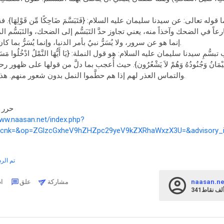
أما قوله تعالى: عن سيدنا سليمان عليه السلام: {فَتَبَسَّمَ ضَاحِكًا مِّن قَوْلِهَا
رعاً في الضحك وآخذاً منه، يعني تجاوز حدَّ التَبَسُّم إلى الضحك، والتَبَسُّ
إنما هو عن سرور، ولا يُسَرُّ نبيٌ بأمر الدنيا، وإنما يُسَرُّ بما كان من الدين والآخرة.
سُّمِ سيدنا سليمان عليه السلام: هو قول النملة: {يَا أَيُّهَا النَّمْلُ ادْخُلُوا مَسَاكِنَك
يْمَانُ وَجُنُودُهُ وَهُمْ لاَ يَشْعُرُون}. حيث أُعجب بما دلَّ من قولها على ظهو
والتماس العذر لهم إذا هم حطَّموا النمل بدون شعور منهم. هذا، والله تعالى أعلم.
حرر بتاري
www.naasan.net/index.php?
cnk=&op=ZGlzcGxheV9hZHZpc29yeV9kZXRhaWxzX3U=&advisory_i
تم الرد
naasan.ne
مشاركة
علق
اطرح
34ألف
نقاط