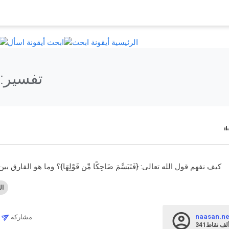
الرئيسية
ابحث
تفسير: 
كيف نفهم قول الله تعالى: {فَتَبَسَّمَ ضَاحِكًا مِّن قَوْلِهَا}؟ وما هو الفارق بي
ال
naasan.ne
مشاركة
34ألف
نقاط