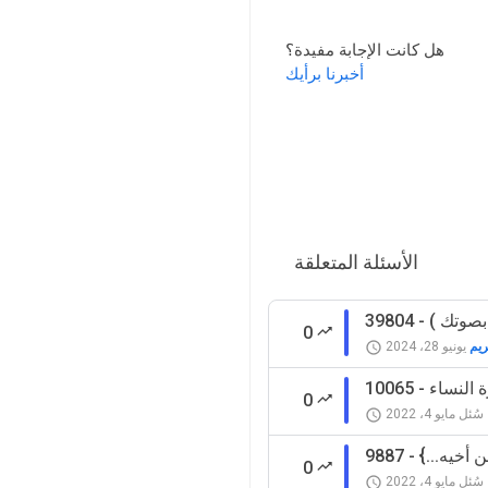
هل كانت الإجابة مفيدة؟
أخبرنا برأيك
الأسئلة المتعلقة
 بصوتك )
0
ريم
يونيو 28، 2024
رة النساء
0
سُئل
مايو 4، 2022
من أخيه...}
0
سُئل
مايو 4، 2022