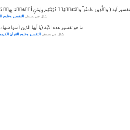
ا هو تفسير آية ( وَٱلَّذِينَ ءَامَنُواْ وَٱتَّبَعَتۡهُمۡ ذُرِّيَّتُهُم بِإِيمَٰنٍ أَلۡحَقۡنَا بِهِمۡ ذُرّ
سُئل
في تصنيف
التفسير وعلوم ال
51365 - ما هو تفسير هذه الآية (يا أيها الذين آمنوا شها
سُئل
في تصنيف
التفسير وعلوم القرآن الكريم