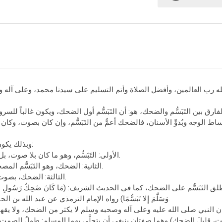
له رب العالمين، وأفضل الصلاة وأتم التسليم على سيدنا محمد، وعلى آله و
فارق بين التَبَسُّم والضحك، هو: أن التَبَسُّم أول الضحك، ويكون غالباً للسر
ساط الوجه وبُدوِّ الأسنان، فالضحك أعمُّ من التَبَسُّم، وإن كان بصوت، وكان
وبذلك يكون لدينا ثلاث مراتب:
الأولى: التَبَسُّم، وهو ما كان بلا صوت، بل مجرد انفراج الفم.
الثانية: الضحك، وهو التَبَسُّم المصحوب بصوت خفيف.
الثالثة: الضحك، بصوت عال وهو القهقهة.
ق التَبَسُّم على الضحك، كما في الحديث الشريف: (مَا كَانَ ضَحِكُ رَسُولِ اللَّهِ صَل
وَسَلَّمَ إِلا تَبَسُّمًا) رواه الإمام الترمذي عن عبد الله بن الحارث رضي الله عنه.
ن النبي صلى الله عليه وعلى آله وصحبه وسلم لا يكثر من الضحك، ولا يقهق
، قليلَ الضحكِ) وهما صفتان ينبغي أن يتحلَّى بهما المسلم: طولُ الصمتِ، 