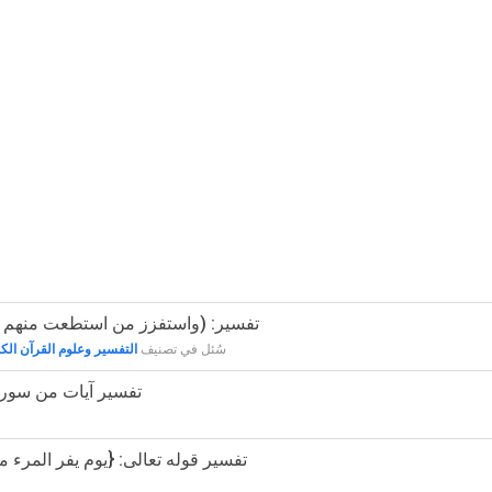
39804 - تفسير: (واستفزز من استطعت منهم
سُئل
في تصنيف
التفسير وعلوم القرآن الك
10065 - تفسير آيات من سو
9887 - تفسير قوله تعالى: {يوم يفر المرء 