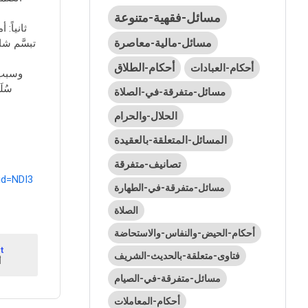
مسائل-فقهية-متنوعة
ثانياً: 
مسائل-مالية-معاصرة
تبسَّم شا
أحكام-الطلاق
أحكام-العبادات
وسبب تب
سُلَ
مسائل-متفرقة-في-الصلاة
الحلال-والحرام
المسائل-المتعلقة-بالعقيدة
تصانيف-متفرقة
d=NDI3
مسائل-متفرقة-في-الطهارة
الصلاة
أحكام-الحيض-والنفاس-والاستحاضة
t
فتاوى-متعلقة-بالحديث-الشريف
1
مسائل-متفرقة-في-الصيام
أحكام-المعاملات