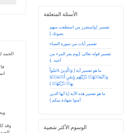
الأسئلة المتعلقة
تفسير: (واستفزز من استطعت منهم
بصوتك )
تفسير آيات من سورة النساء
الحمد ل
تفسير قوله تعالى: {يوم يفر المرء من
أخيه...}
فال
ما هو تفسير آية ( وَٱلَّذِينَ ءَامَنُواْ
انب
وَٱتَّبَعَتۡهُمۡ ذُرِّيَّتُهُم بِإِيمَٰنٍ أَلۡحَقۡنَا
بِهِمۡ ذُرِّيَّتَهُمۡ )
ما هو تفسير هذه الآية (يا أيها الذين
آمنوا شهادة بينكم )
ويطل
وقد كا
الوسوم الأكثر شعبية
الصمتِ