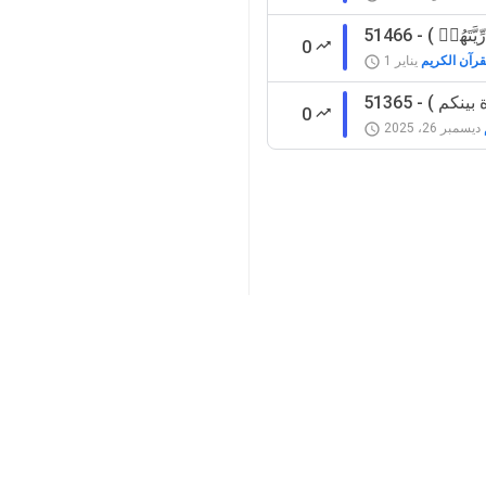
ِيَّتَهُمۡ )
0
قرآن الكريم
يناير 1
دة بينكم )
0
ديسمبر 26، 2025