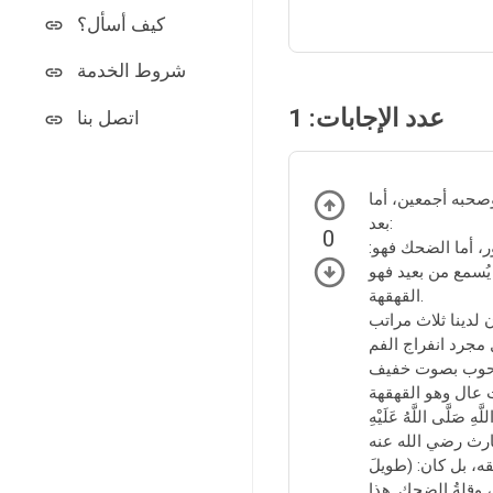
كيف أسأل؟
شروط الخدمة
عدد الإجابات:
1
اتصل بنا
صحبه أجمعين، أما
بعد:
0
ور، أما الضحك فهو:
 يُسمع من بعيد فهو
القهقهة.
َّى اللَّهُ عَلَيْهِ
ه، بل كان: (طويلَ
وقلةُ الضحكِ. هذا