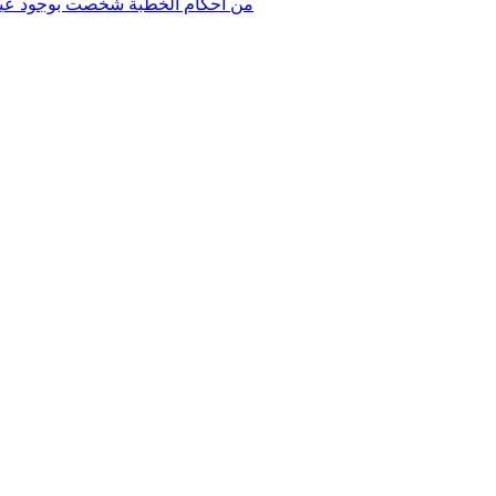
28847 - من أحكام الخطبة شُخِّصت ب