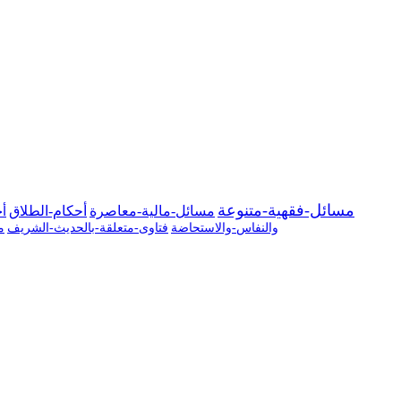
مسائل-فقهية-متنوعة
مسائل-مالية-معاصرة
أحكام-الطلاق
أح
والنفاس-والاستحاضة
فتاوى-متعلقة-بالحديث-الشريف
م