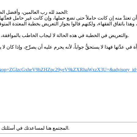
الحمد لله رب العالمين، وأفضل الصلاة وأتم التسليم على سيدنا محمد، وعلى آله وصحبه أجمعين، أما بعد:
تفاق الفقهاء، ولكنهم قالوا بجواز التعريض بخطبة المعتدة المتوفى عنها زوجها، 
والتعريض في الخطبة في هذه الحالة لا ليجاب الخاطب بالموافقة، ولكن ليفهم المتوفى عنها زوجها أنه يرغب في خطبتها بعد انتهاء عدَّتها.
cnk=&op=ZGlzcGxheV9hZHZpc29yeV9kZXRhaWxzX3U=&advisory_
المجتمع هنا لمساعدتك في أسئلتك الشرعية. قدم سؤالك مع التفاصيل وشارك ما توصلت إليه عبر البحث.