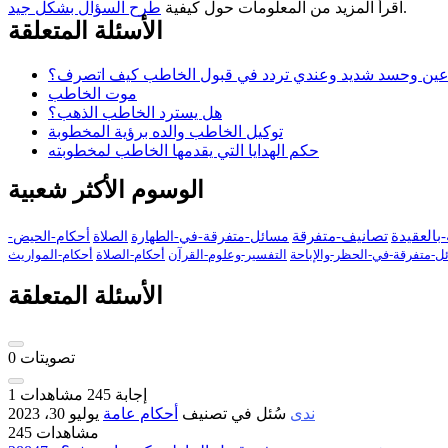
.
اقرأ المزيد من المعلومات حول كيفية
طرح السؤال بشكل جيد
الأسئلة المتعلقة
 عين وحسد شديد وعندي تردد في قبول الخاطب كيف اتصرف؟
موت الخاطب
هل يسترد الخاطب الذهب؟
توكيل الخاطب والده برؤية المخطوبة
حكم الهدايا التي يقدمها الخاطب لمخطوبته
الوسوم الأكثر شعبية
بالعقيدة
تصانيف-متفرقة
مسائل-متفرقة-في-الطهارة
الصلاة
أحكام-الحيض-
ل-متفرقة-في-الحظر-والإباحة
التفسير-وعلوم-القرآن
أحكام-الصلاة
أحكام-المواريث
الأسئلة المتعلقة
تصويتات
0
إجابة
245
مشاهدات
1
ندى
سُئل
في تصنيف
أحكام عامة
يوليو 30، 2023
245 مشاهدات