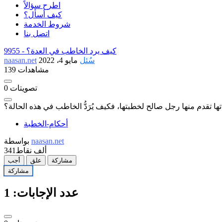
اطرح سؤالاً
كيف أسأل؟
شروط الخدمة
اتصل بنا
كيف يرد الخاطب في العدة؟
9955 -
سُئل
مايو 4، 2022
naasan.net
139 مشاهدات
تصويتات
0
تقدم منها رجل صالح لخطبتها، فكيف يُرَدُّ الخاطب في هذه الحالة؟
أحكام-الخطبة
naasan.net
بواسطة
341ألف
نقاط
مشاركة
علق
أجب
مشاركة
عدد الإجابات:
1