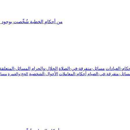
من أحكام الخطبة شُخِّصت بوجود
كام-العبادات
مسائل-متفرقة-في-الصلاة
الحلال-والحرام
المسائل-المتعلقة-
سائل-متفرقة-في-الصيام
أحكام-المعاملات
الأحوال-الشخصية
الحج-والعمرة
مسائ