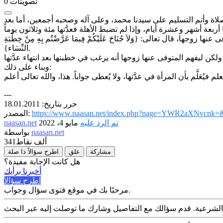
تصويتات
0
قال تعالى: {وَلاَ جُنَاحَ عَلَيْكُمْ فِيمَا عَرَّضْتُم بِهِ مِنْ خِطْبَةِ
النِّسَاء}.
وبناء على ذلك:
---
حرر بتاريخ: 18.01.2011
https://www.naasan.net/index.php?page=YWR2aXNv
المصدر:
تم الرد عليه
مايو 4، 2022
naasan.net
naasan.net
بواسطة
341ألف
نقاط
مشاركة
علق
اطرح سؤالاً ذا صلة
هل كانت الإجابة مفيدة؟
أخبرنا برأيك
اطرح سؤالاً
مرحبًا بك في موقع فتوى سؤال وجواب.