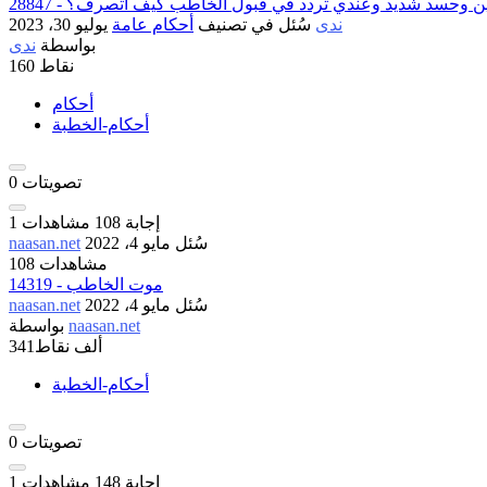
وجود عين وحسد شديد وعندي تردد في قبول الخاطب كيف اتصرف؟
ندى
سُئل
في تصنيف
أحكام عامة
يوليو 30، 2023
بواسطة
ندى
نقاط
160
أحكام
أحكام-الخطبة
تصويتات
0
إجابة
108
مشاهدات
1
سُئل
مايو 4، 2022
naasan.net
108 مشاهدات
14319 - موت الخاطب
سُئل
مايو 4، 2022
naasan.net
naasan.net
بواسطة
341ألف
نقاط
أحكام-الخطبة
تصويتات
0
إجابة
148
مشاهدات
1