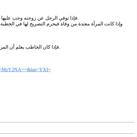
فإذا توفي الرجل عن زوجته وجب عليها أن تعتدَّ منه إن كانت حاملاً حتى تضع حملها، وإن كانت غير حامل فعدَّتها أربعة أشهر وعشرة أيام، وإذا لم تضبط الأهلة فعدَّتها مئة وثلاثون يوماً.
وإذا كانت المرأة معتدة من وفاة فيحرم التصريح لها في الخطبة، وهذا با
فإذا كان الخاطب يعلم أن المرأة في عدَّتها فهذا لا يستحقُّ جواباً، لأنه يحرم عليه أن يصرِّح، وإذا كان لا يعلم فيُعَلَّم بأن المرأة في عدَّتها، ولا يُعطى جواباً. هذا، والله تعالى أعلم.
id=MzY2NA==&lan=YXI=