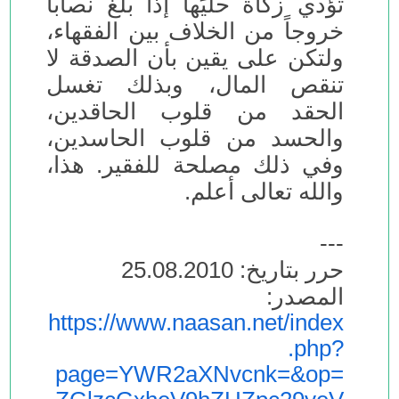
تؤدي زكاة حليِّها إذا بلغ نصاباً
خروجاً من الخلاف بين الفقهاء،
ولتكن على يقين بأن الصدقة لا
تنقص المال، وبذلك تغسل
الحقد من قلوب الحاقدين،
والحسد من قلوب الحاسدين،
وفي ذلك مصلحة للفقير. هذا،
والله تعالى أعلم.
---
حرر بتاريخ: 25.08.2010
المصدر:
https://www.naasan.net/index
.php?
page=YWR2aXNvcnk=&op=