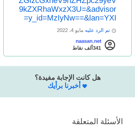
ZGlzcGxheV9hZHZpc29yeV
9kZXRhaWxzX3U=&advisor
y_id=MzIyNw==&lan=YXI=
تم الرد عليه
مايو 4، 2022
naasan.net
341ألف
نقاط
هل كانت الإجابة مفيدة؟
أخبرنا برأيك
الأسئلة المتعلقة