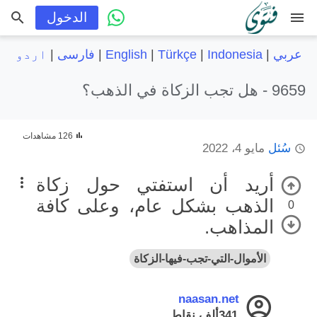
menu
الدخول
عربي
|
Indonesia
|
Türkçe
|
English
|
فارسی
|
اردو
9659 -
هل تجب الزكاة في الذهب؟
126 مشاهدات
سُئل
مايو 4، 2022
أريد أن استفتي حول زكاة
الذهب بشكل عام، وعلى كافة
0
المذاهب.
الأموال-التي-تجب-فيها-الزكاة
naasan.net
341ألف
نقاط