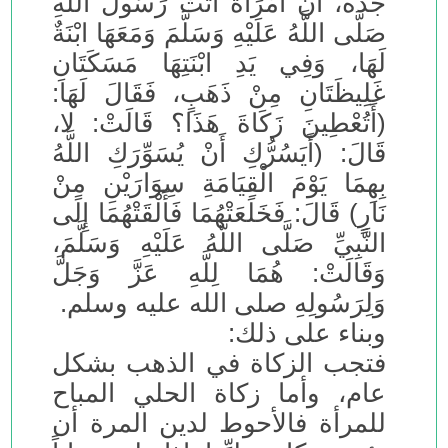
جده، أَنَّ امْرَأَةً أَتَتْ رَسُولَ اللَّهِ
صَلَّى اللَّهُ عَلَيْهِ وَسَلَّمَ وَمَعَهَا ابْنَةٌ
لَهَا، وَفِي يَدِ ابْنَتِهَا مَسَكَتَانِ
غَلِيظَتَانِ مِنْ ذَهَبٍ، فَقَالَ لَهَا:
(أَتُعْطِينَ زَكَاةَ هَذَا؟ قَالَتْ: لا،
قَالَ: (أَيَسُرُّكِ أَنْ يُسَوِّرَكِ اللَّهُ
بِهِمَا يَوْمَ الْقِيَامَةِ سِوَارَيْنِ مِنْ
نَارٍ) قَالَ: فَخَلَعَتْهُمَا فَأَلْقَتْهُمَا إِلَى
النَّبِيِّ صَلَّى اللَّهُ عَلَيْهِ وَسَلَّمَ،
وَقَالَتْ: هُمَا لِلَّهِ عَزَّ وَجَلَّ
وَلِرَسُولِهِ صلى الله عليه وسلم.
وبناء على ذلك:
فتجب الزكاة في الذهب بشكل
عام، وأما زكاة الحلي المباح
للمرأة فالأحوط لدين المرة أن