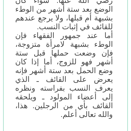
رضي الله عنها. سواء كان
الوضع بعد ستة أشهر من الوطء
بشبهة أم قبلها، ولا يرجع عندهم
للقائف في إثبات النسب.
أما عند جمهور الفقهاء فإن
الوطء بشبهة لامرأة متزوجة،
فإن وضعت حملها قبل ستة
أشهر فهو للزوج، أما إذا كان
وضع الحمل بعد ستة أشهر فإنه
يعرض على القائف ـ الذي
يعرف النسب بفراسته ونظره
إلى أعضاء المولود ـ ويلحقه
القائف بأي من الرجلين. هذا،
والله تعالى أعلم.