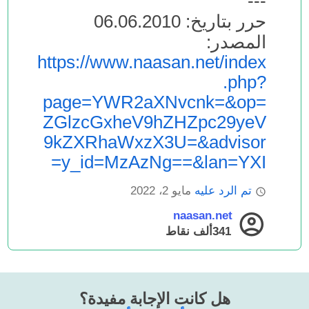
---
حرر بتاريخ: 06.06.2010
المصدر:
https://www.naasan.net/index
.php?
page=YWR2aXNvcnk=&op=
ZGlzcGxheV9hZHZpc29yeV
9kZXRhaWxzX3U=&advisor
y_id=MzAzNg==&lan=YXI=
تم الرد عليه
مايو 2، 2022
naasan.net
341ألف
نقاط
هل كانت الإجابة مفيدة؟