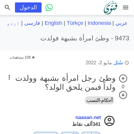
menu
الدخول
عربي
|
Indonesia
|
Türkçe
|
English
|
فارسی
|
اردو
9473 -
وطئ امرأة بشبهة فولدت
108 مشاهدات
سُئل
مايو 2، 2022
وطئ رجل امرأة بشبهة وولدت
ولداً فبمن يلحق الولد؟
0
أحكام-النسب
naasan.net
341ألف
نقاط