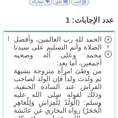
أجب
علق
مشاركة
عدد الإجابات:
1
الحمد لله رب العالمين، وأفضل
الصلاة وأتم التسليم على سيدنا
0
محمد وعلى آله وصحبه
أجمعين، أما بعد:
من وطئ امرأة متزوجة بشبهة
ثم ولدت ولداً فإن الولد لصاحب
الفراش عند السادة الحنفية،
وذلك لقوله صلى الله عليه
وسلم: (الْوَلَدُ لِلْفِرَاشِ وَلِلْعَاهِرِ
الْحَجَرُ) رواه البخاري عن عائشة