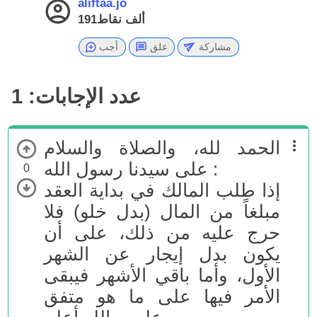
aliftaa.jo
191ألف
نقاط
مشاركة
علق
أجب
عدد الإجابات:
1
الحمد لله، والصلاة والسلام
على سيدنا رسول الله :
0
إذا طلب المالك في بداية العقد
مبلغاً من المال (بدل خلو) فلا
حرج عليه من ذلك، على أن
يكون بدل إيجار عن الشهر
الأول، وأما باقي الأشهر فيبقى
الأمر فيها على ما هو متفق