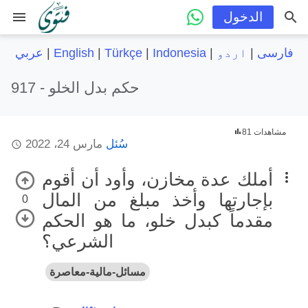
menu
الدخول
فارسی
|
اردو
|
Indonesia
|
Türkçe
|
English
|
عربي
حكم بدل الخلو
917 -
81 مشاهدات
سُئل
مارس 24، 2022
أملك عدة مخازن، وأود أن أقوم
بإجارتها وأخذ مبلغ من المال
0
مقدماً كبدل خلو، ما هو الحكم
الشرعي؟
مسائل-مالية-معاصرة