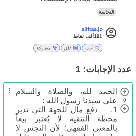
النجاسة
aliftaa.jo
191ألف
نقاط
أجب
علق
مشاركة
عدد الإجابات:
1
الحمد لله، والصلاة والسلام
على سيدنا رسول الله :
0
1. دفع مال للجهة التي تدير
محطة التنقية لا يُعتبر بيعاً
بالمعنى الفقهي؛ لأن النجس لا