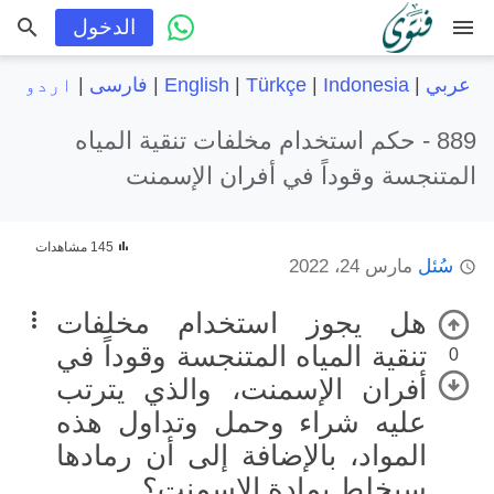
menu
الدخول
عربي
|
Indonesia
|
Türkçe
|
English
|
فارسی
|
اردو
889 -
حكم استخدام مخلفات تنقية المياه
المتنجسة وقوداً في أفران الإسمنت
145 مشاهدات
سُئل
مارس 24، 2022
هل يجوز استخدام مخلفات
تنقية المياه المتنجسة وقوداً في
0
أفران الإسمنت، والذي يترتب
عليه شراء وحمل وتداول هذه
المواد، بالإضافة إلى أن رمادها
سيخلط بمادة الإسمنت؟