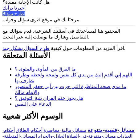
هل كانت الإجابة مفيدة؟
أخبرنا برأيك
اطرح سؤالاً
مرحبًا بك في موقع فتوى سؤال وجواب.
المجتمع هنا لمساعدتك في أسئلتك الشرعية. قدم سؤالك مع
التفاصيل وشارك ما توصلت إليه عبر البحث.
.
اقرأ المزيد من المعلومات حول كيفية
طرح السؤال بشكل جيد
الأسئلة المتعلقة
ما الفرق بين المأوى والمثوى ؟
اللهم إني أقدم إليك بين يدي كل نفس ولمحة ولحظة وطرفة
يطرف بها
ما مدى صحة المناظرة التي جرت بين أبي جعفر المنصور
والإمام مالك
هل يجوز ختم القران بنية التوفيق ؟
الدعاء على النفس
الوسوم الأكثر شعبية
مسائل-فقهية-متنوعة
مسائل-مالية-معاصرة
أحكام-الطلاق
أحكام-
العبادات
مسائل-متفرقة-في-الصلاة
الحلال-والحرام
المسائل-المتعلقة-