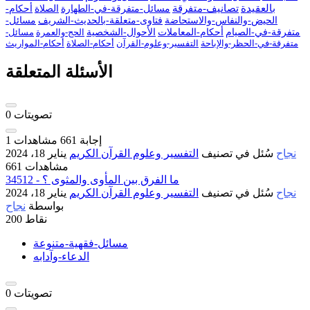
بالعقيدة
تصانيف-متفرقة
مسائل-متفرقة-في-الطهارة
الصلاة
أحكام-
الحيض-والنفاس-والاستحاضة
فتاوى-متعلقة-بالحديث-الشريف
مسائل-
متفرقة-في-الصيام
أحكام-المعاملات
الأحوال-الشخصية
الحج-والعمرة
مسائل-
متفرقة-في-الحظر-والإباحة
التفسير-وعلوم-القرآن
أحكام-الصلاة
أحكام-المواريث
الأسئلة المتعلقة
تصويتات
0
إجابة
661
مشاهدات
1
نجاح
سُئل
في تصنيف
التفسير وعلوم القرآن الكريم
يناير 18، 2024
661 مشاهدات
34512 - ما الفرق بين المأوى والمثوى ؟
نجاح
سُئل
في تصنيف
التفسير وعلوم القرآن الكريم
يناير 18، 2024
بواسطة
نجاح
نقاط
200
مسائل-فقهية-متنوعة
الدعاء-وآدابه
تصويتات
0