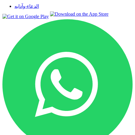
الدعاء-وآدابه