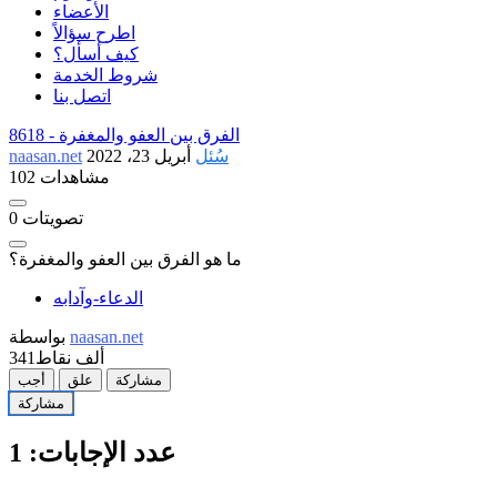
الأعضاء
اطرح سؤالاً
كيف أسأل؟
شروط الخدمة
اتصل بنا
الفرق بين العفو والمغفرة
8618 -
سُئل
أبريل 23، 2022
naasan.net
102 مشاهدات
تصويتات
0
ما هو الفرق بين العفو والمغفرة؟
الدعاء-وآدابه
naasan.net
بواسطة
341ألف
نقاط
مشاركة
علق
أجب
مشاركة
عدد الإجابات:
1