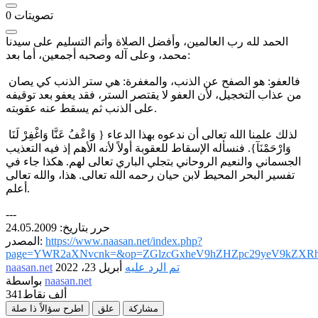
تصويتات
0
الحمد لله رب العالمين، وأفضل الصلاة وأتم التسليم على سيدنا
محمد، وعلى آله وصحبه أجمعين، أما بعد:
فالعفو: هو الصفح عن الذنب، والمغفرة: هي ستر الذنب كي يصان
من عذاب التخجيل، لأن العفو لا يقتصر الستر، فقد يعفو بعد توقيفه
على الذنب ثم يسقط عنه عقوبته.
لذلك علمنا الله تعالى أن ندعوه بهذا الدعاء { وَاعْفُ عَنَّا وَاغْفِرْ لَنَا
وَارْحَمْنَآ}. فنسأله الإسقاط للعقوبة أولاً لأنه الأهم إذ فيه التعذيب
الجسماني والنعيم الروحاني بتجلي الباري تعالى لهم. هكذا جاء في
تفسير البحر المحيط لابن حيان رحمه الله تعالى. هذا، والله تعالى
أعلم.
---
حرر بتاريخ: 24.05.2009
https://www.naasan.net/index.php?
المصدر:
page=YWR2aXNvcnk=&op=ZGlzcGxheV9hZHZpc29yeV9kZXRh
تم الرد عليه
أبريل 23، 2022
naasan.net
naasan.net
بواسطة
341ألف
نقاط
مشاركة
علق
اطرح سؤالاً ذا صلة