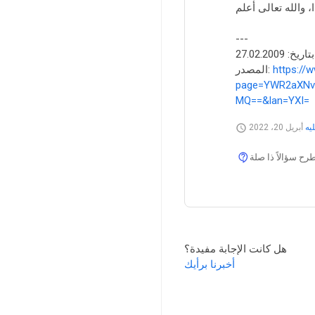
---
خ: 27.02.2009
https://
المصدر:
page=YWR2aXNv
MQ==&lan=YXI=
يه
أبريل 20، 2022
 سؤالاً ذا صلة
هل كانت الإجابة مفيدة؟
أخبرنا برأيك