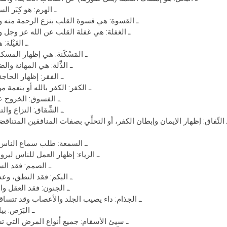
5ـ الهرم: هو كِبَر السنِّ وضعف الجسد.
6ـ القسوة: هي قسوة القلب بنزع الرحمة منه والعياذ بالله تعالى.
7ـ الغفلة: هي غفلة القلب عن الله عز وجل والعياذ بالله تعالى.
8ـ العَيْلة: هي الفقر والحاجة.
9ـ المَسْكَنة: هي إظهار المسكنة والحاجة للخلق.
10ـ الذِّلة: هي المهانة والضعف أمام الخلق.
11ـ الفقر: إظهار الحاجة لغير الله تعالى.
12ـ الكفر: الكفر بالله أو بنعمة من نِعَم الله تعالى.
13ـ الفسوق: الخروج عن دائرة الطاعة.
14ـ الشِّقاق: النزاع والتخاصم مع الخلق.
16ـ السمعة: طلب سماع الناس والشهرة لعمله.
17ـ الرياء: إظهار العمل للناس ليروه ويظنوا به خيراً.
18ـ الصمم: فقد السمع حساً ومعنىً.
19ـ البكم: فقد النطق، وعدم النطق بالحق.
20ـ الجنون: فقد العقل والعياذ بالله تعالى.
21ـ الجذام: داء يصيب الجلد والأعصاب وقد تتساقط منه الأطراف.
22ـ البَرَص: بياض يصيب الجلد.
23ـ سيئ الأسقام: جميع أنواع المرض التي تسيء صحة العبد.