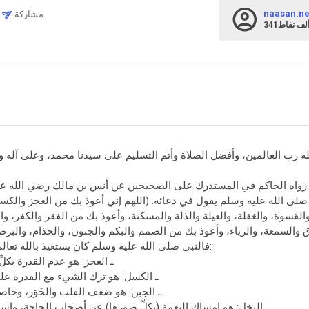
naasan.ne
مشاركة
34ألف
نقاط
له رب العالمين، وأفضل الصلاة وأتم التسليم على سيدنا محمد، وعلى آله و
رواه الحاكم في المستدرك على الصحيحين عن أنس بن مالك رضي الله عن
 صلى الله عليه وسلم يقول في دعائه: (اللهم إني أعوذ بك من العجز والكس
القسوة، والغفلة، والعيلة والذلة والمسكنة، وأعوذ بك من الفقر والكفر، 
فالنبي صلى الله عليه وسلم كان يستعيذ بالله تعالى من الأمور التالية:
1ـ العجز: هو عدم القدرة بكلِّ صورها وأشكالها.
2ـ الكسل: هو ترك الشيء مع القدرة على الأخذ في عمله.
3ـ الجبن: هو ضعف القلب والخَوَر، وخاصة في يوم الزحف.
4ـ البخل: هو إمساك النعمة (بكلِّ صورها) عن أصحاب الحاجة، واستيلاؤه على القلب.