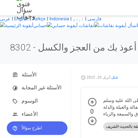
فارسی
|
اردو
|
Indonesia
|
Türkçe
|
English
|
عربي
اسأل
نقاشات
حسابي
8302 -
الأسئلة
سُئل
أبريل 20، 2022
الأسئلة غير المجابة
ى الله عليه وسلم
الوسوم
لة والعيلة والذلة
0
الأعضاء
لقة-بالحديث-الشريف
اطرح سؤالاً