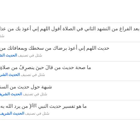
عليكم بعد الفراغ من التشهد الثاني في الصلاة أقول اللهم إني أعوذ بك من ع
سُئ
33888 - حديث اللهم إني أعوذ برضاك من سخطك وبمعافاتك م
سُئل
في تصنيف
الحديث ال
45484 - ما صحة حديث من قالَ حينَ ينصرِفُ من صلاةِ 
سُئل
في تصنيف
الحديث الشر
35586 - شبهة حول حديث من السن
سُئل
في تصنيف
الحديث الشري
33457 - ما هو تفسير حديث النبي ﷺ( من يرد الله به
سُئل
في تصنيف
الحديث الشريف