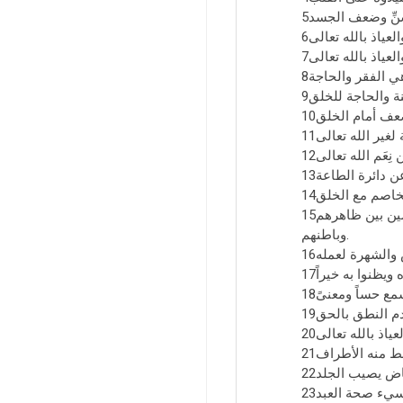
15ـ النِّفاق: إظهار الإيمان وإبطان الكفر، أو التحلِّي بصفات المنافقين المتناقضين بين ظاهرهم
وباطنهم.