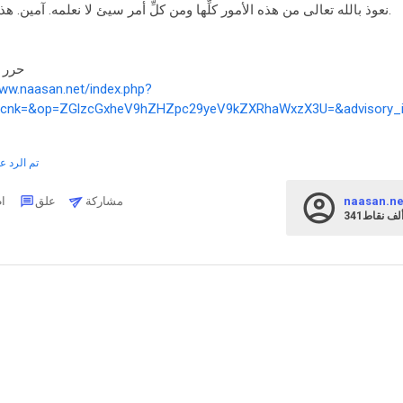
نعوذ بالله تعالى من هذه الأمور كلِّها ومن كلِّ أمر سيئ لا نعلمه. آمين. هذا، والله تعالى أعلم.
حرر بتاري
www.naasan.net/index.php?
cnk=&op=ZGlzcGxheV9hZHZpc29yeV9kZXRhaWxzX3U=&advisory_
تم الرد عل
naasan.ne
مشاركة
علق
اطرح
34ألف
نقاط