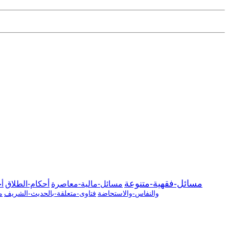
مسائل-فقهية-متنوعة
مسائل-مالية-معاصرة
أحكام-الطلاق
أح
والنفاس-والاستحاضة
فتاوى-متعلقة-بالحديث-الشريف
م