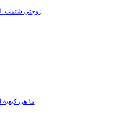
137 - زوجتي شتمت
37976 - ما هي 