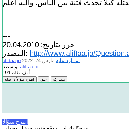
---
حرر بتاريخ: 20.04.2010
http://www.aliftaa.jo/Questio
المصدر:
تم الرد عليه
مارس 24، 2022
aliftaa.jo
aliftaa.jo
بواسطة
191ألف
نقاط
مشاركة
علق
اطرح سؤالاً ذا صلة
اطرح سؤالاً
مرحبًا بك في موقع فتوى سؤال وجواب.