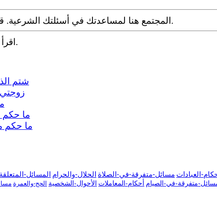
المجتمع هنا لمساعدتك في أسئلتك الشرعية. قدم سؤالك مع التفاصيل وشارك ما توصلت إليه عبر البحث.
.
اقرأ
شتم الذا
زوجتي 
ما
ما حكم ا
ما حكم م
كام-العبادات
مسائل-متفرقة-في-الصلاة
الحلال-والحرام
المسائل-المتعلقة-
سائل-متفرقة-في-الصيام
أحكام-المعاملات
الأحوال-الشخصية
الحج-والعمرة
مسائ