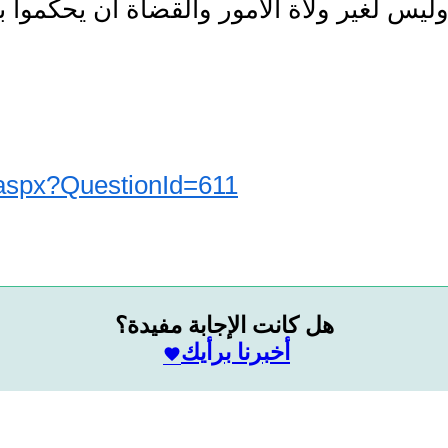
n.aspx?QuestionId=611
هل كانت الإجابة مفيدة؟
أخبرنا برأيك