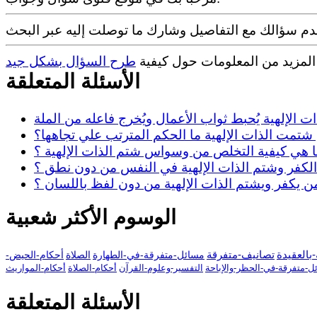
 المزيد من المعلومات حول كيفية
طرح السؤال بشكل جيد
الأسئلة المتعلقة
ت الإلهية يُحبط ثواب الأعمال ويُخرج فاعله من الملة
شتمت الذات الإلهية ما الحكم المترتب علي تجاهها؟
 هي كيفية التخلص من وسواس شتم الذات الإلهية ؟
لكفر وشتم الذات الإلهية في النفس من دون نطق ؟
ن يكفر ويشتم الذات الإلهية من دون لفظ باللسان ؟
الوسوم الأكثر شعبية
بالعقيدة
تصانيف-متفرقة
مسائل-متفرقة-في-الطهارة
الصلاة
أحكام-الحيض-
ل-متفرقة-في-الحظر-والإباحة
التفسير-وعلوم-القرآن
أحكام-الصلاة
أحكام-المواريث
الأسئلة المتعلقة