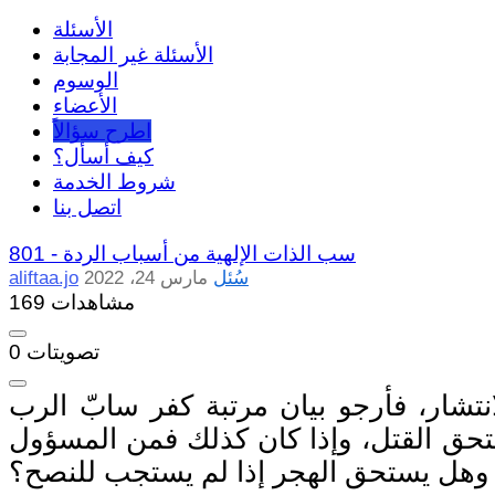
الأسئلة
الأسئلة غير المجابة
الوسوم
الأعضاء
اطرح سؤالاً
كيف أسأل؟
شروط الخدمة
اتصل بنا
سب الذات الإلهية من أسباب الردة
801 -
سُئل
مارس 24، 2022
aliftaa.jo
169 مشاهدات
تصويتات
0
تشار، فأرجو بيان مرتبة كفر سابّ الرب
تحق القتل، وإذا كان كذلك فمن المسؤول
 وهل يستحق الهجر إذا لم يستجب للنصح؟