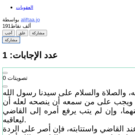
العقوبات
aliftaa.jo
بواسطة
191ألف
نقاط
مشاركة
علق
أجب
مشاركة
عدد الإجابات:
1
تصويتات
0
ه، ويجب على من سمعه أن ينصحه لعله أن
نهما، وإن لم يتب يرفع أمره إلى القاضي
ليعاقبه.
عند القاضي واستتابته، فإن أصر على الردة