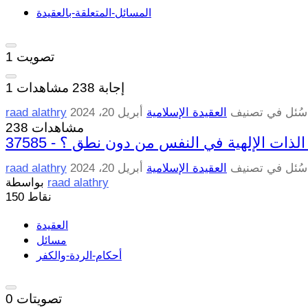
المسائل-المتعلقة-بالعقيدة
تصويت
1
إجابة
238
مشاهدات
1
سُئل
في تصنيف
العقيدة الإسلامية
أبريل 20، 2024
raad alathry
238 مشاهدات
وشتم الذات الإلهية في النفس من دون نطق ؟
سُئل
في تصنيف
العقيدة الإسلامية
أبريل 20، 2024
raad alathry
raad alathry
بواسطة
نقاط
150
العقيدة
مسائل
أحكام-الردة-والكفر
تصويتات
0