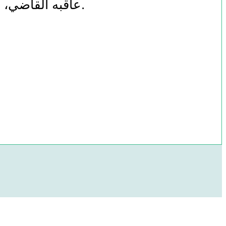
عاقبه القاضي، وليس لغير ولاة الأمور والقضاة أن يحكموا بقتله كيلا تحدث فتنة بين الناس. والله أعلم.