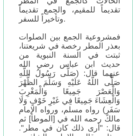
الحالات كالجمع في المطر
تقديماً للمقيم، والجمع تقديماً
وتأخيراً للسفر.
فمشروعية الجمع بين الصلوات
بعذر المطر رخصة في شريعتنا،
ثبتت في السنة النبوية من
حديث ابن عباس رضي الله
عنهما قال: (صَلَّى رَسُولُ اللَّهِ
صَلَّى اللَّهُ عَلَيْهِ وَسَلَّمَ الظُّهْرَ
وَالْعَصْرَ جَمِيعًا وَالْمَغْرِبَ
وَالْعِشَاءَ جَمِيعًا فِي غَيْرِ خَوْفٍ وَلَا
سَفَرٍ) رواه مسلم، ورواه الإمام
مالك رحمه الله في [الموطأ] ثم
قال: "أرى ذلك كان في مطر".