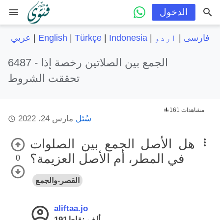
menu
الدخول
فارسی
|
اردو
|
Indonesia
|
Türkçe
|
English
|
عربي
الجمع بين الصلاتين رخصة إذا
6487 -
تحققت الشروط
161 مشاهدات
سُئل
مارس 24، 2022
هل الأصل الجمع بين الصلوات
في المطر، أم الأصل العزيمة؟
0
القصر-والجمع
aliftaa.jo
191ألف
نقاط