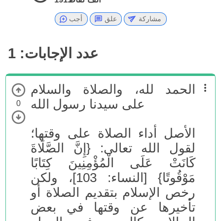
مشاركة
علق
أجب
عدد الإجابات:
1
الحمد لله، والصلاة والسلام
على سيدنا رسول الله
0
الأصل أداء الصلاة على وقتها؛
لقول الله تعالى: {إِنَّ الصَّلَاةَ
كَانَتْ عَلَى الْمُؤْمِنِينَ كِتَابًا
مَوْقُوتًا} [النساء: 103]، ولكن
رخص الإسلام بتقديم الصلاة أو
تأخيرها عن وقتها في بعض