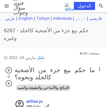
menu
الدخول
فارسی
|
اردو
|
Indonesia
|
Türkçe
|
English
|
عربي
حكم بيع جزء من الأضحية كالجلد
6267 -
وغيره
183 مشاهدات
سُئل
مارس 24، 2022
ما حكم بيع جزء من الأضحية
كالجلد ونحوه؟
0
الذبائح-والأضاحي-والعقيقة-والصيد
aliftaa.jo
191ألف
نقاط