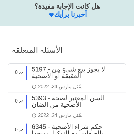
هل كانت الإجابة مفيدة؟
أخبرنا برأيك
الأسئلة المتعلقة
5197 - لا يجوز بيع شيءٍ من
0
العقيقة أو الأضحية
سُئل
مارس 24، 2022
5393 - السن المعتبر لصحة
0
الأضحية من الضأن
سُئل
مارس 24، 2022
6345 - حكم شراء الأضحية
0
بالصفات مع التوكيل بذبحها