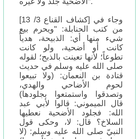
الأضحية جلد ولا غيره".
وجاء في [كشاف القناع 3/ 13]
من كتب الحنابلة: "ويحرم بيع
شيء منها أي: الذبيحة، هدياً
كانت أو أضحية، ولو كانت
تطوعاً؛ لأنها تعينت بالذبح؛ لقوله
صلى الله عليه وسلم في حديث
قتادة بن النعمان: (ولا تبيعوا
لحوم الأضاحي والهدي،
وتصدقوا واستمتعوا بجلودها)
قال الميموني: قالوا لأبي عبد
الله: فجلود الأضحية نعطيها
السلاخ؟ قال: لا، وحكى قول
النبيّ صلى الله عليه وسلم: (لا