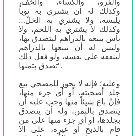
والفرو، والكساء، والخفّ،
وكذلك له أن يشتري به ثوباً
يلبسه، ولا يشتري به الخلّ...
وكذلك لا يشتري به اللحم، ولا
بأس ببيعه بالدراهم ليتصدق بها،
وليس له أن يبيعها بالدراهم
لينفقه على نفسه، ولو فعل ذلك
تصدق بثمنها".
وعليه؛ فإنه لا يجوز للمضحي بيع
جلد أضحيته، أو أي جزء منها،
فإنْ باع شيئاً منها وجب عليه أن
يتصدق بالثمن، وله أن يتصدق
بجلدها، أو أي جزء منها على من
قام بالذبح أو غيره، على ألا