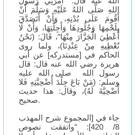
الله عنه قَالَ: "أَمَرَنِي رَسُولُ
اللهِ صَلَّى اللهُ عَلَيْهِ وَسَلَّمَ أَنْ
أَقُومَ عَلَى بُدْنِهِ، وَأَنْ أَتَصَدَّقَ
بِلَحْمِهَا وَجُلُودِهَا وَأَجِلَّتِهَا، وَأَنْ لَا
أُعْطِيَ الْجَزَّارَ مِنْهَا"، قَالَ: (نَحْنُ
نُعْطِيهِ مِنْ عِنْدِنَا)، ولما روى
الحاكم في [مستدركه] عن أبي
هريرة رضي الله عنه قال: قال
رسول الله صلى الله عليه
وسلم: (مَنْ بَاعَ جِلْدَ أُضْحِيَّتِهِ فَلا
أُضْحِيَّةَ لَهُ)، وقال: هذا حديث
صحيح.
جاء في [المجموع شرح المهذب
8/ 420]: "واتفقت نصوص