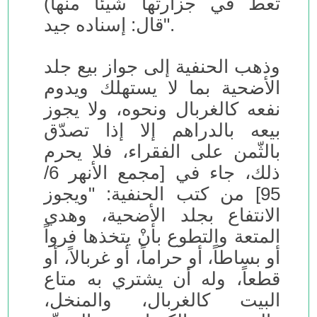
تعط في جزارتها شيئاً منها)
قال: إسناده جيد".
وذهب الحنفية إلى جواز بيع جلد
الأضحية بما لا يستهلك ويدوم
نفعه كالغربال ونحوه، ولا يجوز
بيعه بالدراهم إلا إذا تصدّق
بالثّمن على الفقراء، فلا يحرم
ذلك، جاء في [مجمع الأنهر 6/
95] من كتب الحنفية: "ويجوز
الانتفاع بجلد الأضحية، وهدي
المتعة والتطوع بأنْ يتخذها فرواً
أو بساطاً، أو حراماً، أو غربالاً، أو
قطعاً، وله أن يشتري به متاع
البيت كالغربال، والمنخل،