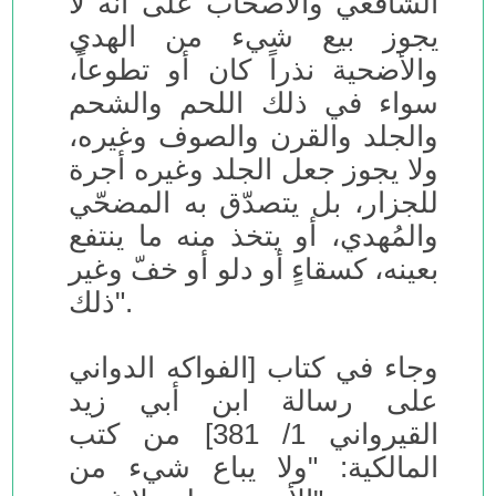
الشافعي والأصحاب على أنه لا
يجوز بيع شيء من الهدي
والأضحية نذراً كان أو تطوعاً،
سواء في ذلك اللحم والشحم
والجلد والقرن والصوف وغيره،
ولا يجوز جعل الجلد وغيره أجرة
للجزار، بل يتصدّق به المضحّي
والمُهدي، أو يتخذ منه ما ينتفع
بعينه، كسقاءٍ أو دلو أو خفّ وغير
ذلك".
وجاء في كتاب [الفواكه الدواني
على رسالة ابن أبي زيد
القيرواني 1/ 381] من كتب
المالكية: "ولا يباع شيء من