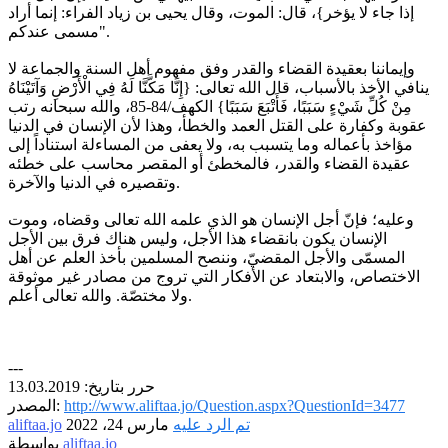
إذا جاء لا يؤخر}، قال: الموت، وقال يحيى بن زياد الفراء: إنما أراد
مسمى عندكم".
وإيماننا بعقيدة القضاء والقدر وفق مفهوم أهل السنة والجماعة لا
ينافي الأخذ بالأسباب، قال الله تعالى: {إِنَّا مَكَّنَّا لَهُ فِي الْأَرْضِ وَآتَيْنَاهُ
مِنْ كُلِّ شَيْءٍ سَبَبًا، فَأَتْبَعَ سَبَبًا} الكهف/84-85، والله سبحانه رتب
عقوبة وكفارة على القتل العمد والخطأ، وهذا لأن الإنسان في الدنيا
مؤاخذ بأعماله وما يتسبب به، ولا يعفى من المساءلة استناداً إلى
عقيدة القضاء والقدر، فالمخطئ أو المقصر محاسب على خطئه
وتقصيره في الدنيا والآخرة.
وعليه؛ فإنّ أجل الإنسان هو الذي علمه الله تعالى وقضاه، وموت
الإنسان يكون بانقضاء هذا الأجل، وليس هناك فرق بين الأجل
المسمّى والأجل المقضيّ، وننصح المسلمين بأخذ العلم عن أهل
الاختصاص، والابتعاد عن الأفكار التي تروج من مصادر غير موثوقة
ولا مختصّة. والله تعالى أعلم.
---
حرر بتاريخ: 13.03.2019
http://www.aliftaa.jo/Question.aspx?QuestionId=3477
المصدر:
تم الرد عليه
مارس 24، 2022
aliftaa.jo
aliftaa.jo
بواسطة