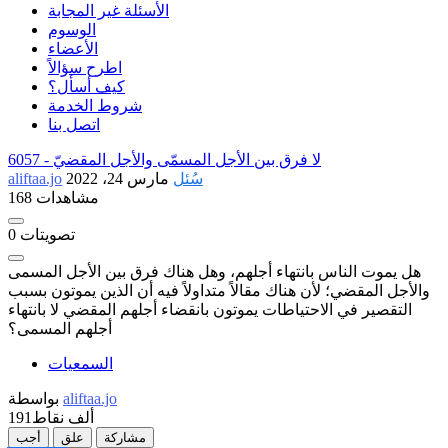
الأسئلة غير المجابة
الوسوم
الأعضاء
اطرح سؤالاً
كيف أسأل؟
شروط الخدمة
اتصل بنا
لا فرق بين الأجل المسمّى والأجل المقضيّ
6057 -
سُئل
مارس 24، 2022
aliftaa.jo
168 مشاهدات
تصويتات
0
هل يموت الناس بانتهاء أجلهم، وهل هناك فرق بين الأجل المسمى
والأجل المقضي؛ لأن هناك مقالاً متداولاً فيه أن الذين يموتون بسبب
التقصير في الاحتياطات يموتون بانقضاء أجلهم المقضي لا بانتهاء
أجلهم المسمى؟
السمعيات
aliftaa.jo
بواسطة
191ألف
نقاط
مشاركة
علق
أجب