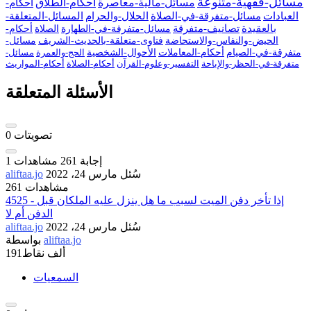
مسائل-فقهية-متنوعة
مسائل-مالية-معاصرة
أحكام-الطلاق
أحكام-
العبادات
مسائل-متفرقة-في-الصلاة
الحلال-والحرام
المسائل-المتعلقة-
بالعقيدة
تصانيف-متفرقة
مسائل-متفرقة-في-الطهارة
الصلاة
أحكام-
الحيض-والنفاس-والاستحاضة
فتاوى-متعلقة-بالحديث-الشريف
مسائل-
متفرقة-في-الصيام
أحكام-المعاملات
الأحوال-الشخصية
الحج-والعمرة
مسائل-
متفرقة-في-الحظر-والإباحة
التفسير-وعلوم-القرآن
أحكام-الصلاة
أحكام-المواريث
الأسئلة المتعلقة
تصويتات
0
إجابة
261
مشاهدات
1
سُئل
مارس 24، 2022
aliftaa.jo
261 مشاهدات
4525 - إذا تأخر دفن الميت لسبب ما هل ينزل عليه الملكان قبل
الدفن أم لا
سُئل
مارس 24، 2022
aliftaa.jo
aliftaa.jo
بواسطة
191ألف
نقاط
السمعيات