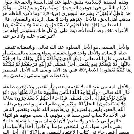
وهذه العقيدة الإسلامية متفق عليها عند أهل السنة والجماعة، يقول
الإمام اللقّاني في [جوهرة التوحيد]: "وَمَيِّتٌ بِعُمْرِهِ مَنْ يُقْتَلُ ... وَغَيْرُ
هذَا بَاطِلٌ لاَ يُقْبَلُ"، وشرحه البيجوري (ص263): "وما ذكره الناظم هو
مذهب أهل الحق، فالأجل عندهم واحد لا يقبل الزيادة والنقصان، قال
الله تعالى: {فَإِذَا جَاءَ أَجَلُهُمْ لَا يَسْتَأْخِرُونَ سَاعَةً وَلَا يَسْتَقْدِمُونَ}
الأعراف/34، وقد دلّت الأحاديث على أنّ كل هالك يستوفي أجله من
غير تقدم عليه ولا تأخر عنه".
والأجل المسمى هو الأجل المعلوم عند الله تعالى، وبانقضائه تنقضي
حياة الإنسان، والأجل واحد في الحقيقة، سواء وصفناه بالمسمّى أو
بالمقضي، قال الله تعالى: {وَهُوَ الَّذِي يَتَوَفَّاكُمْ بِاللَّيْلِ وَيَعْلَمُ مَا جَرَحْتُمْ
بِالنَّهَارِ ثُمَّ يَبْعَثُكُمْ فِيهِ لِيُقْضَى أَجَلٌ مُسَمًّى ثُمَّ إِلَيْهِ مَرْجِعُكُمْ ثُمَّ يُنَبِّئُكُمْ
بِمَا كُنْتُمْ تَعْمَلُون} الأنعام/60، ففي هذا الآية وصف الله الأجل المسمى
بالانقضاء، فهو مسمّى ومقضيّ معاً.
والأجل المسمى عند الله لا تقدمه معصية أو تقصير ولا تؤخره طاعة،
قال الله تعالى: {وَلَوْ يُؤَاخِذُ اللَّهُ النَّاسَ بِظُلْمِهِمْ مَا تَرَكَ عَلَيْهَا مِنْ دَابَّةٍ
وَلَكِنْ يُؤَخِّرُهُمْ إِلَى أَجَلٍ مُسَمًّى فَإِذَا جَاءَ أَجَلُهُمْ لَا يَسْتَأْخِرُونَ سَاعَةً
وَلَا يَسْتَقْدِمُونَ} النحل/61، وكثير من ظلم الناس وتقصيرهم يقابله
الله بالعفو، وليس بالضرورة أن يعاقبهم الله عليه، وتقصير الناس
في الأخذ بالأسباب ليس سبباً في موتهم، بل سبب موتهم هو انتهاء
آجالهم التي لا تتأخر ولا تتقدم؛ لأن الإنسان يموت بانقضاء أجله لا
بشيء آخر، سواء كان الشخص مؤمناً أو كافراً، آخذاً بالأسباب أو
مقصراً فيها، جاء في كتاب [الاعتقاد للبيهقي ص171]: "{إن أجل الله