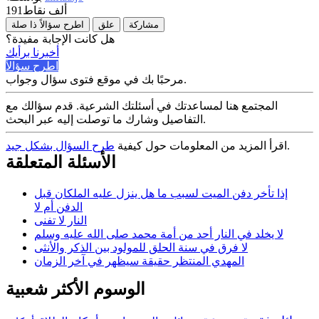
191ألف
نقاط
مشاركة
علق
اطرح سؤالاً ذا صلة
هل كانت الإجابة مفيدة؟
أخبرنا برأيك
اطرح سؤالاً
مرحبًا بك في موقع فتوى سؤال وجواب.
المجتمع هنا لمساعدتك في أسئلتك الشرعية. قدم سؤالك مع
التفاصيل وشارك ما توصلت إليه عبر البحث.
.
اقرأ المزيد من المعلومات حول كيفية
طرح السؤال بشكل جيد
الأسئلة المتعلقة
إذا تأخر دفن الميت لسبب ما هل ينزل عليه الملكان قبل
الدفن أم لا
النار لا تفنى
لا يخلد في النار أحد من أمة محمد صلى الله عليه وسلم
لا فرق في سنة الحلق للمولود بين الذكر والأنثى
المهدي المنتظر حقيقة سيظهر في آخر الزمان
الوسوم الأكثر شعبية