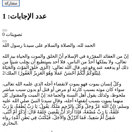
مشاركة
عدد الإجابات:
1
تصويتات
0
الحمد لله، والصلاة والسلام على سيدنا رسول الله
إنّ من العقائد المقرّرة في الإسلام أنّ الخلق والموت والحياة بيد الله
تعالى، ولا يملكها أحدٌ من الناس، فلا أحد يستطيع أن يجلب شيئاً من
ذلك أو يدفعه عند وقوعه، قال الله تعالى: {الَّذِي خَلَقَ الْمَوْتَ وَالْحَيَاةَ
لِيَبْلُوَكُمْ أَيُّكُمْ أَحْسَنُ عَمَلًا وَهُوَ الْعَزِيزُ الْغَفُورُ} الملك/2.
وكلّ إنسان يموت فهو يموت لانقضاء أجله الذي علمه الله تعالى،
سواء كان موته بسبب كارثة أو مرض أو قتل أو بدون سبب مباشر
ملحوظ، ولذلك يقول أهل السنة والجماعة: إنّ الميت والمقتول كل
منهما يموت بسبب انقضاء أجله، وقال سيدنا النبيّ صلى الله عليه
وسلم: (إِنَّ اللَّهَ عَزَّ وَجَلَّ وَكَّلَ بِالرَّحِمِ مَلَكًا، يَقُولُ: يَا رَبِّ نُطْفَةٌ، يَا رَبِّ
عَلَقَةٌ، يَا رَبِّ مُضْغَةٌ، فَإِذَا أَرَادَ أَنْ يَقْضِيَ خَلْقَهُ قَالَ: أَذَكَرٌ أَمْ أُنْثَى،
شَقِيٌّ أَمْ سَعِيدٌ، فَمَا الرِّزْقُ وَالأَجَلُ، فَيُكْتَبُ فِي بَطْنِ أُمِّهِ) رواه
البخاري.