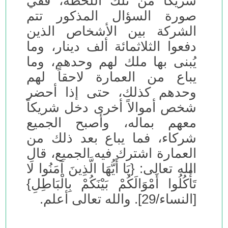
شريكاً من تلك اللحظة، ففي
صورة السؤال المذكور تتم
الشركة بين الأشخاص الذين
دفعوا الثلاثمائة ألف دينار، وما
يُبنى بها ملك لهم وحدهم، وما
يباع من العمارة لاحقاً لهم
وحدهم كذلك، حتى إذا أحضر
شخص أموالاً أخرى دخل شريكاً
معهم بماله، وأصبح الجميع
شركاء، فما يباع بعد ذلك من
العمارة اشترك فيه الجميع، قال
الله تعالى: {يَا أَيُّهَا الَّذِينَ آمَنُوا لَا
تَأْكُلُوا أَمْوَالَكُمْ بَيْنَكُمْ بِالْبَاطِلِ}
[النساء/29]. والله تعالى أعلم.