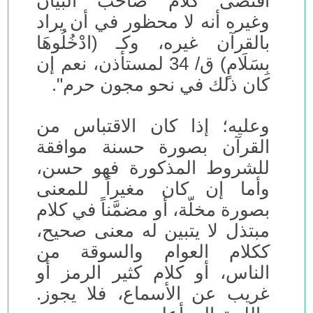
اقتضى كلام صاحب البيان
وغيره أنه لا محظور في أن يراد
بالقرآن غيره، وكـ (ادْخُلُوهَا
بِسَلَامٍ) ق/ 34 لمستأذن، نعم إن
كان ذلك في نحو مجون حرم".
وعليه؛ إذا كان الاقتباس من
القرآن بصورة حسنة موافقة
للشروط المذكورة فهو حسن،
وأما إن كان مغيراً للمعنى
بصورة مخلّة، أو مضمَّناً في كلام
مبتذل لا يتبين له معنى صحيح،
ككلام العوام والسوقة من
الناس، أو كلام كثير الرمز أو
غريب عن الأسماع، فلا يجوز.