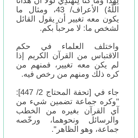
لِهَذَا وَمَا كُنَّا لِنَهْتَدِيَ لَوْلَا أَنْ هَدَانَا
اللَّهُ) الأعراف/ 43، ومثال ما
يكون معه تغيير أن يقول القائل
لشخص ما: لا مرحباً بكم.
واختلف العلماء في حكم
الاقتباس من القرآن الكريم إذا
لم يكن معه تغيير، فمنهم من
كره ذلك ومنهم من رخص فيه.
جاء في [تحفة المحتاج 2/ 447]:
"وكره جماعة تضمين شيء من
آي القرآن بغيره من الخطب
والرسائل ونحوهما، ورخّصه
جماعة، وهو الظاهر".