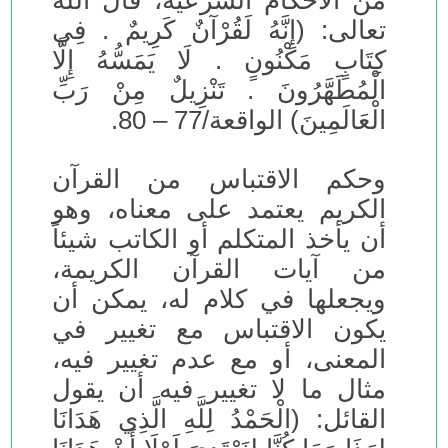
من الأحكام الشرعية، قال الله
تعالى: (إِنَّهُ لَقُرْآنٌ كَرِيمٌ . فِي
كِتَابٍ مَكْنُونٍ . لَا يَمَسُّهُ إِلَّا
الْمُطَهَّرُونَ . تَنْزِيلٌ مِنْ رَبِّ
الْعَالَمِينَ) الواقعة/77 – 80.
وحكم الاقتباس من القرآن
الكريم يعتمد على معناه، وهو
أن يأخذ المتكلم أو الكاتب شيئاً
من آيات القرآن الكريمة،
ويجعلها في كلام له، يمكن أن
يكون الاقتباس مع تغيير في
المعنى، أو مع عدم تغيير فيه،
مثال ما لا تغيير فيه أن يقول
القائل: (الْحَمْدُ لِلَّهِ الَّذِي هَدَانَا