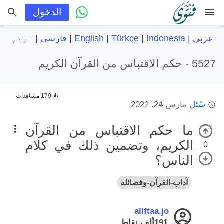
menu
الدخول
عربي
|
Indonesia
|
Türkçe
|
English
|
فارسی
|
اردو
5527 -
حكم الاقتباس من القرآن الكريم
179 مشاهدات
سُئل
مارس 24، 2022
ما حكم الاقتباس من القرآن
الكريم، وتضمين ذلك في كلام
0
الناس؟
آداب-القرآن-وفضائله
aliftaa.jo
191ألف
نقاط