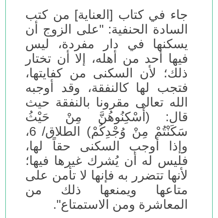
جاء في كتاب [العناية] من كتب
السادة الحنفية: "على الزوج أن
يسكنها في دار مفردة، ليس
فيها أحد من أهله، إلا أن تختار
ذلك؛ لأن السكنى من كفايتها،
فتجب لها كالنفقة، وقد أوجبه
الله تعالى مقرونا بالنفقة حيث
قال: (أَسْكِنُوهُنَّ مِنْ حَيْثُ
سَكَنْتُمْ مِنْ وُجْدِكُمْ) الطلاق/ 6،
وإذا أوجب السكنى حقاً لها،
فليس له أن يُشرك غيرها فيها؛
لأنها تتضرر به فإنها لا تأمن على
متاعها ويمنعها ذلك من
المعاشرة ومن الاستمتاع".