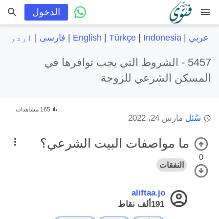
menu
الدخول
عربي
|
Indonesia
|
Türkçe
|
English
|
فارسی
|
اردو
5457 -
الشروط التي يجب توافرها في
المسكن الشرعي للزوجة
165 مشاهدات
سُئل
مارس 24، 2022
ما مواصفات البيت الشرعي؟
0
النفقات
aliftaa.jo
191ألف
نقاط