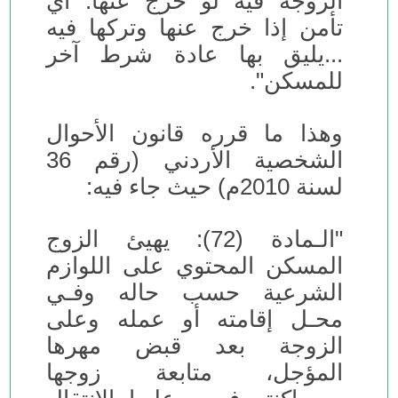
الزوجة فيه لو خرج عنها: أي
تأمن إذا خرج عنها وتركها فيه
...يليق بها عادة شرط آخر
للمسكن".
وهذا ما قرره قانون الأحوال
الشخصية الأردني (رقم 36
لسنة 2010م) حيث جاء فيه:
"الـمادة (72): يهيئ الزوج
المسكن المحتوي على اللوازم
الشرعية حسب حاله وفـي
محـل إقامته أو عمله وعلى
الزوجة بعد قبض مهرها
المؤجل، متابعة زوجها