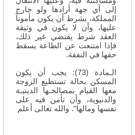
ومساكنته فيه، وعليها الانتقال
إلى أي جهة أرادها ولو خارج
المملكة، بشرط أن يكون مأموناً
عليها، وأن لا يكون في وثيقة
العقد شرط يقتضي غير ذلك،
فإذا امتنعت عن الطاعة يسقط
حقها في النفقة.
الـمادة (73): يجب أن يكون
المسكن بحالة تستطيع الزوجة
معها القيام بمصالحـها الدينيـة
والدنيوية، وأن تأمن فيه على
نفسها ومالها". والله تعالى أعلم