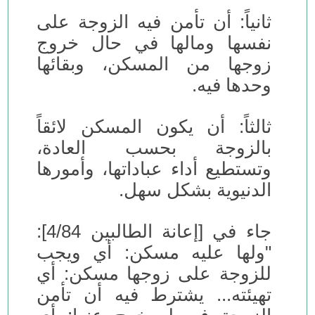
ثانياً: أن تأمن فيه الزوجة على
نفسها ومالها في حال خروج
زوجها من المسكن، وبقائها
وحدها فيه.
ثالثاً: أن يكون المسكن لائقاً
بالزوجة بحسب العادة،
وتستطيع أداء عباداتها، وأمورها
الدنيوية بشكل سهل.
جاء في [إعانة الطالبين 4/84]:
"ولها عليه مسكن: أي ويجب
للزوجة على زوجها مسكن: أي
تهيئته... يشترط فيه أن تأمن