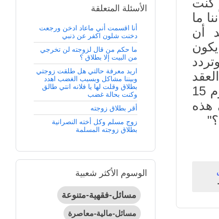
 كنت
الأسئلة المتعلقة
نا ما
أنا اقسمت أني ماعاد ادخن ورجعت
د أن
دخنت شلون اكفر عن ذنبي
يكون
ما حكم من قال لزوجته لن تخرجي
من البيت إلا بطلاق ؟
تردد
اريد معرفة حالتي هل طلقت زوجتي
لعقد
وبيننا مشاكل وبسبب الغضب اهدد
بطلاق وقلت لها يا فلانه انتي طالق
أم بعده.علماً بأنني لم أدخل بها بعد، وموعد زفافي يوم 15
وكنت بحالة غضب
 هذه
أقر بطلاق زوجته
؟"
زوج مسلم وكل أخته النصرانية
بطلاق زوجته المسلمة
الوسوم الأكثر شعبية
مسائل-فقهية-متنوعة
مسائل-مالية-معاصرة