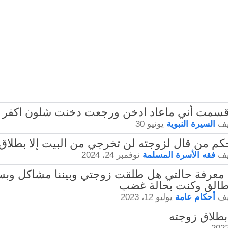
يف
السيرة النبوية
يونيو 30
يف
فقه الأسرة المسلمة
نوفمبر 24، 2024
- اريد معرفة حالتي هل طلقت زوجتي وبيننا مشاكل 
ي طالق وكنت بحالة غضب
يف
أحكام عامة
يوليو 12، 2023