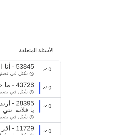
الأسئلة المتعلقة
53845 - أنا اقسمت أني ماعاد ادخن ورجعت دخنت شلون اكفر عن ذنبي
0
سُئل
في تصن
43728 - ما حكم من قال لزوجته لن تخرجي من البيت إلا بطلاق ؟
0
سُئل
في تصن
28395 
0
يا فلانه انت
سُئل
في تصن
11729 - أقر بطلاق زوجته
0