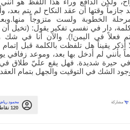
ح، ولكن الدافع وراء هذا اللفظ هو أنني
جازماً وقتها أن عقد النكاح لم يتم بعد، وأن
رحلة الخطوبة ولست متزوجاً منها.وبع
لمة، دار في نفسي تفكير يقول: (تخيل أن 
م فعلاً في اليمن!). والآن أنا في شك و
أذكر يقيناً هل تلفظت بالكلمة قبل إتمام ا
ا في حيرة شديدة. فهل يقع عليّ طلاق في
وجود الشك في التوقيت والجهل بتمام العقد
مشاركة
محمود رياض
120
نقاط