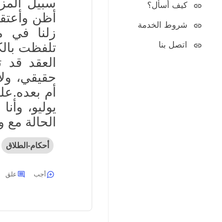
سبيل المزا
كيف أسأل؟
أظن وأعتقد 
شروط الخدمة
زلنا في م
اتصل بنا
تلفظت بالك
العقد قد ت
حقيقي، ولا 
يوليو، وأن
الحالة مع 
أحكام-الطلاق
أجب
علق