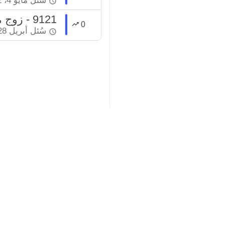
سُئل
مايو 4، 2022
9121 - زوج مسلم وكل أخته النصرانية بطلاق زوجته المسلمة
0
سُئل
أبريل 28، 2022