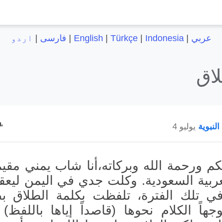
عربي
|
Indonesia
|
Türkçe
|
English
|
فارسی
|
اردو
اق
النبوية
يوليو 4
كم ورحمة الله وبركاته،أنا شاب يمني مقي
عربية السعودية. وكلت جدي في اليمن ليعق
في تلك الفترة، تلفظت بكلمة الطلاق 
اً الكلام نحوها (قاصداً إياها باللفظ)