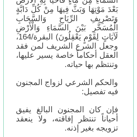
السَّمَاءِ مِنْ مَاءٍ فَأَحْيَا بِهِ الْأَرْضَ
بَعْدَ مَوْتِهَا وَبَثَّ فِيهَا مِنْ كُلِّ دَابَّةٍ
وَتَصْرِيفِ الرِّيَاحِ وَالسَّحَابِ
الْمُسَخَّرِ بَيْنَ السَّمَاءِ وَالْأَرْضِ
لَآيَاتٍ لِقَوْمٍ يَعْقِلُونَ) البقرة/164،
وجعل الشرع الشريف لمن فقد
العقل أحكاماً خاصة يسير عليها،
وتنتظم بها حياته.
والحكم الشرعي لزواج المجنون
فيه تفصيل:
فإن كان المجنون البالغ يفيق
أحياناً تنتظر إفاقته، ولا ينعقد
تزويجه بغير إذنه.