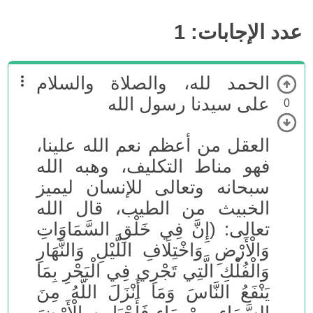
عدد الإجابات:
1
الحمد لله، والصلاة والسلام
على سيدنا رسول الله
0
العقل من أعظم نعم الله علينا،
فهو مناط التكليف، وهبه الله
سبحانه وتعالى للإنسان ليميز
الخبيث من الطيب، قال الله
تعالى: (إِنَّ فِي خَلْقِ السَّمَاوَاتِ
وَالْأَرْضِ وَاخْتِلَافِ اللَّيْلِ وَالنَّهَارِ
وَالْفُلْكِ الَّتِي تَجْرِي فِي الْبَحْرِ بِمَا
يَنْفَعُ النَّاسَ وَمَا أَنْزَلَ اللَّهُ مِنَ