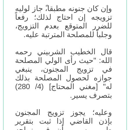
وإن كان جنونه مطبقا،ً جاز لوليه
تزويجه إن احتاج لذلك؛ رفعاً
للضرر المتوقع بعدم التزويج،
وجلباً للمصلحة المترتبة عليه.
قال الخطيب الشربيني رحمه
الله: "حيث رأى الولي المصلحة
في تزويج المجنون، ينبغي
جوازه لحصول المصلحة بذلك
له" [مغني المحتاج] (4/ 280)
بتصرف يسير.
وعليه؛ يجوز تزويج المجنون
بإذن القاضي إذا ثبت بتقرير
طبي رسمي أن في زواجه