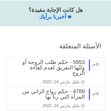
هل كانت الإجابة مفيدة؟
أخبرنا برأيك
الأسئلة المتعلقة
5953 - حكم طلب الزوجة أو
0
وليّها التفريق لعدم كفاءة
الزوج
سُئل
مارس 24، 2022
4789 - حكم زواج الزاني من
0
المرأة التي زنا بها
سُئل
مارس 24، 2022