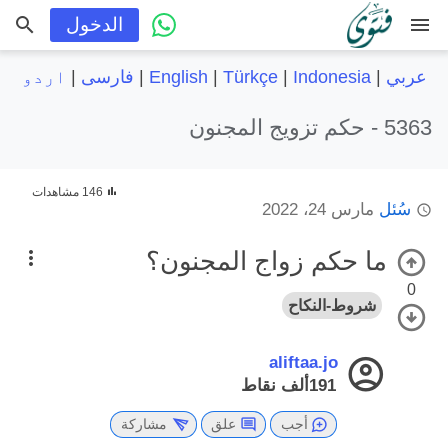
menu
الدخول
عربي
|
Indonesia
|
Türkçe
|
English
|
فارسی
|
اردو
5363 -
حكم تزويج المجنون
146 مشاهدات
سُئل
مارس 24، 2022
ما حكم زواج المجنون؟
0
شروط-النكاح
aliftaa.jo
191ألف
نقاط
أجب
علق
مشاركة