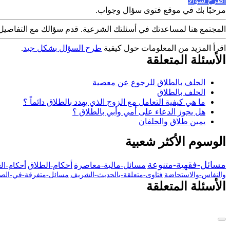
اطرح سؤالاً
مرحبًا بك في موقع فتوى سؤال وجواب.
المجتمع هنا لمساعدتك في أسئلتك الشرعية. قدم سؤالك مع التفاصيل
اقرأ المزيد من المعلومات حول كيفية
طرح السؤال بشكل جيد
.
الأسئلة المتعلقة
الحلف بالطلاق للرجوع عن معصية
الحلف بالطلاق
ما هي كيفية التعامل مع الزوج الذي يهدد بالطلاق دائماً ؟
هل يجوز الدعاء على أمي وأبي بالطلاق ؟
يمين طلاق والحلفان
الوسوم الأكثر شعبية
مسائل-فقهية-متنوعة
مسائل-مالية-معاصرة
أحكام-الطلاق
أحكام-ال
والنفاس-والاستحاضة
فتاوى-متعلقة-بالحديث-الشريف
مسائل-متفرقة-في-الصي
الأسئلة المتعلقة