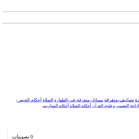
دة
تصانيف-متفرقة
مسائل-متفرقة-في-الطهارة
الصلاة
أحكام-الحيض-
باحة
التفسير-وعلوم-القرآن
أحكام-الصلاة
أحكام-المواريث
0
تصويتات