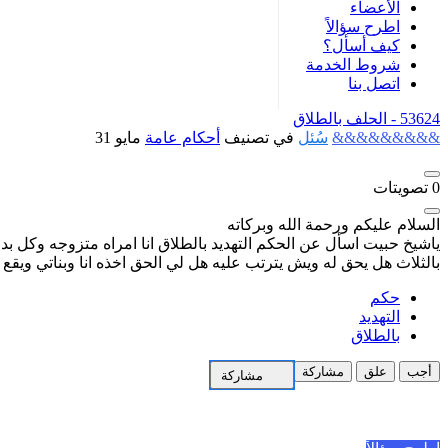
الأعضاء
اطرح سؤالاً
كيف أسأل؟
شروط الخدمة
اتصل بنا
53624 -
الحلف بالطلاق
&&&&&&&&&
سُئل
في تصنيف
أحكام عامة
مايو 31
0
تصويتات
السلام عليكم ورحمة الله وبركاته
ياشيخ حبيت اسأل عن الحكم التهديد بالطلاق انا امراه متزوجه وكل ب
بالثلاث هل يحق له ويش يترتب عليه هل لي الحق اخذه انا وبناتي ويقع 
حكم
التهديد
بالطلاق
أجب
علق
مشاركة
مشاركة