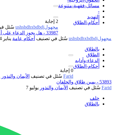
مسائل-فقهية-متنوعة
-
التهديد
2
إجابة
أحكام-الطلاق
مجهولushsbdhxbdbdj
سُئل
في
33987 - هل يجوز الدعاء على أمي وأبي بالطلاق ؟
مجهولushsbdhxbdbdj
سُئل
في تصنيف
أحكام عامة
يناير 4، 2024
بالطلاق
الطلاق
الدعاء-وآدابه
أحكام-الطلاق
0
إجابة
Farid
سُئل
في تصنيف
الأيمان والنذور
ي
53893 - يمين طلاق والحلفان
Farid
سُئل
في تصنيف
الأيمان والنذور
يوليو 7
حلف
بالطلاق