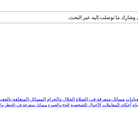
 وشارك ما توصلت إليه عبر البحث.
عبادات
مسائل-متفرقة-في-الصلاة
الحلال-والحرام
المسائل-المتعلقة-بالعقي
ام
أحكام-المعاملات
الأحوال-الشخصية
الحج-والعمرة
مسائل-متفرقة-في-الحظر-والإ