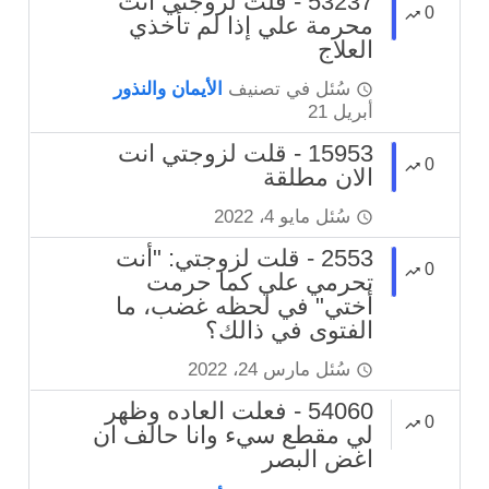
53237 - قلت لزوجتي انت
0
محرمة علي إذا لم تأخذي
العلاج
سُئل
في تصنيف
الأيمان والنذور
أبريل 21
15953 - قلت لزوجتي انت
0
الان مطلقة
سُئل
مايو 4، 2022
2553 - قلت لزوجتي: "أنت
0
تحرمي علي كما حرمت
أختي" في لحظه غضب، ما
الفتوى في ذالك؟
سُئل
مارس 24، 2022
54060 - فعلت العاده وظهر
0
لي مقطع سيء وانا حالف ان
اغض البصر