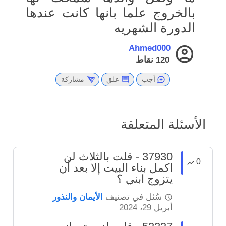
بالخروج علما بانها كانت عندها
الدورة الشهريه
Ahmed000
120
نقاط
أجب
علق
مشاركة
الأسئلة المتعلقة
37930 - قلت بالثلاث لن
0
اكمل بناء البيت إلا بعد أن
يتزوج ابني ؟
سُئل
في تصنيف
الأيمان والنذور
أبريل 29، 2024