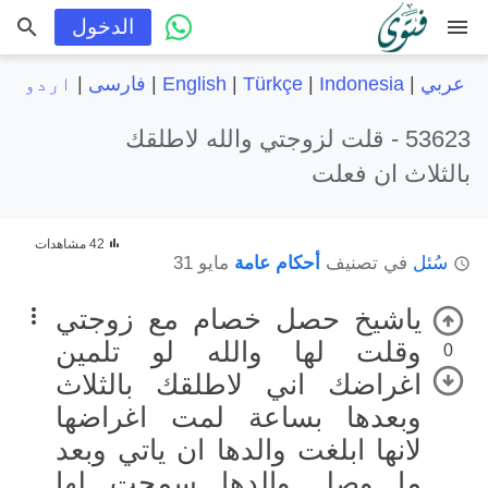
menu
الدخول
عربي
|
Indonesia
|
Türkçe
|
English
|
فارسی
|
اردو
53623 -
قلت لزوجتي والله لاطلقك
بالثلاث ان فعلت
42 مشاهدات
سُئل
في تصنيف
أحكام عامة
مايو 31
ياشيخ حصل خصام مع زوجتي
وقلت لها والله لو تلمين
0
اغراضك اني لاطلقك بالثلاث
وبعدها بساعة لمت اغراضها
لانها ابلغت والدها ان ياتي وبعد
ما وصل والدها سمحت لها