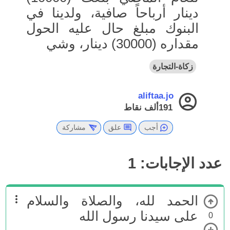
دينار أرباحاً صافية، ولدينا في
البنوك مبلغ حال عليه الحول
مقداره (30000) دينار، وشي
زكاة-التجارة
aliftaa.jo
191ألف
نقاط
أجب
علق
مشاركة
عدد الإجابات:
1
الحمد لله، والصلاة والسلام
على سيدنا رسول الله
0