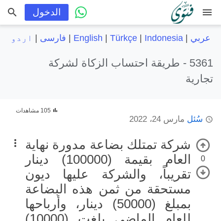
menu
الدخول
عربي
|
Indonesia
|
Türkçe
|
English
|
فارسی
|
اردو
5361 -
طريقة احتساب الزكاة لشركة
تجارية
105 مشاهدات
سُئل
مارس 24، 2022
شركة تمتلك بضاعة مدورة نهاية
العام بقيمة (100000) دينار
0
تقريباً، والشركة عليها ديون
مستحقة من ثمن هذه البضاعة
بمبلغ (50000) دينار، وأرباحها
للعام الماضي بلغت (10000)