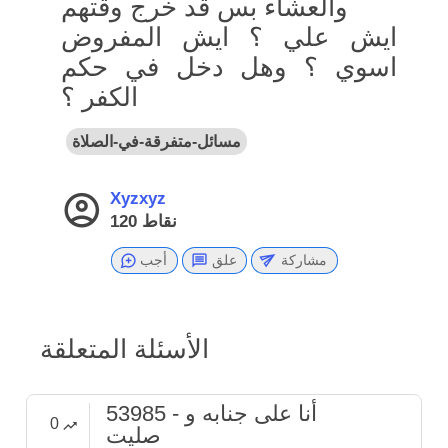
والعشاء بس قد خرج وقتهم
ايش علي ؟ ايش المفروض
اسوي ؟ وهل دخل في حكم
الكفر ؟
مسائل-متفرقة-في-الصلاة
Xyzxyz
نقاط
120
مشاركة
علق
أجب
الأسئلة المتعلقة
53985 - أنا على جنابه و
0
صليت