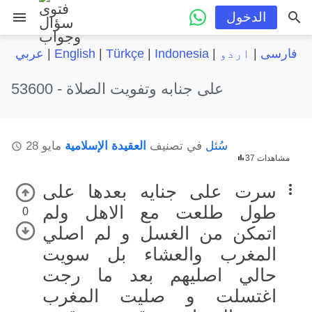
menu
الدخول
فارسی
|
اردو
|
Indonesia
|
Türkçe
|
English
|
عربي
على جنابه وتفويت الصلاة
53600 -
سُئل
في تصنيف
العقيدة الإسلامية
مايو 28
37 مشاهدات
سرت على جنايه بعدها على
طول طلعت مع الاهل ولم
0
اتمكن من الغسل و لم اصلي
المغرب والعشاء بل سويت
حالي اصليهم بعد ما رجت
اغتسلت و صليت المغرب