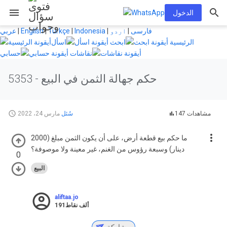
menu
الدخول
فارسی
|
اردو
|
Indonesia
|
Türkçe
|
English
|
عربي
الرئيسية
ابحث
اسأل
نقاشات
حسابي
حكم جهالة الثمن في البيع
5353 -
147 مشاهدات
سُئل
مارس 24، 2022
ما حكم بيع قطعة أرض، على أن يكون الثمن مبلغ (2000
دينار) وسبعة رؤوس من الغنم، غير معينة ولا موصوفة؟
0
البيع
aliftaa.jo
191ألف
نقاط