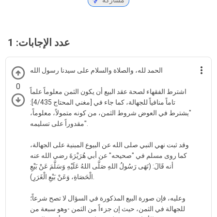
مشاركة
عدد الإجابات:
1
الحمد لله، والصلاة والسلام على سيدنا رسول الله
0
اشترط الفقهاء لصحة عقد البيع أن يكون الثمن معلوماً علماً
تاماً منافياً للجهالة، كما جاء في [مغني المحتاج 4/435]:
"يشترط في العوض شروط الثمن، من كونه متمولاً، معلوماً،
مقدوراً على تسليمه".
وقد ثبت نهي النبي صلى الله عن البيوع المبنية على الجهالة،
كما روى مسلم في "صحيحه" عن أبي هُرَيْرَةَ رضي الله عنه
أنه قَالَ: (نَهَى رَسُولُ اللهِ صَلَّى اللهُ عَلَيْهِ وَسَلَّمَ عَنْ بَيْعِ
الْحَصَاةِ، وَعَنْ بَيْعِ الْغَرَرِ).
وعليه، فإن صورة البيع المذكورة في السؤال لا تصح شرعاً؛
للجهالة في الثمن، حيث إن جزءاً من الثمن -وهو سبعة من