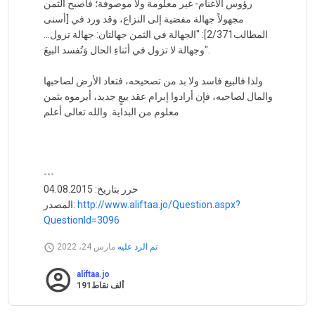
رؤوس الأغنام- غير معلومة ولا موصوفة؛ فأصبح الثمن
مجهولاً جهالة مفضية إلى النزاع، وقد ورد في [أسنى
المطالب2/371]: "الجهالة في الثمن جهالتان: جهالة تزول...
وجهالة لا تزول في أثناءِ الحال وَتُفسد البيعَ".
ولذا فالبيع فاسد ولا بد من تصحيحه، فتعاد الأرض لصاحبها
والمال لصاحبه، فإن أرادوا إبرام عقد بيعٍ جديد، أبرموه بثمن
معلوم من البداية. والله تعالى أعلم
---
حرر بتاريخ: 04.08.2015
http://www.aliftaa.jo/Question.aspx?
المصدر:
QuestionId=3096
تم الرد عليه
مارس 24، 2022
aliftaa.jo
191ألف
نقاط