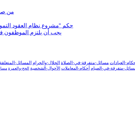
من صلى
حكم "مشروع نظام العقود التمويل
يجب أن يلتزم الموظفون في 
كام-العبادات
مسائل-متفرقة-في-الصلاة
الحلال-والحرام
المسائل-المتعلقة-
سائل-متفرقة-في-الصيام
أحكام-المعاملات
الأحوال-الشخصية
الحج-والعمرة
مسائ