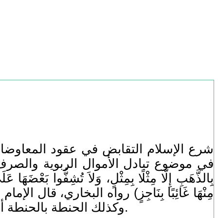
شرع الإسلام التقابض في عقود المعاوضات
في موضوع تبادل الأموال الربوية والصرف أك
بِالذَّهَبِ إِلَّا مِثْلًا بِمِثْلٍ، وَلاَ تُشِفُّوا بَعْضَهَا ع
مِنْهَا غَائِبًا بِنَاجِزٍ) رواه البخاري، قال
وكذلك الحنطة بالحنطة أو بالشعير، وكذلك كل شيئين اشتركا في علة الربا" "شرح النووي على مسلم" (11/10).