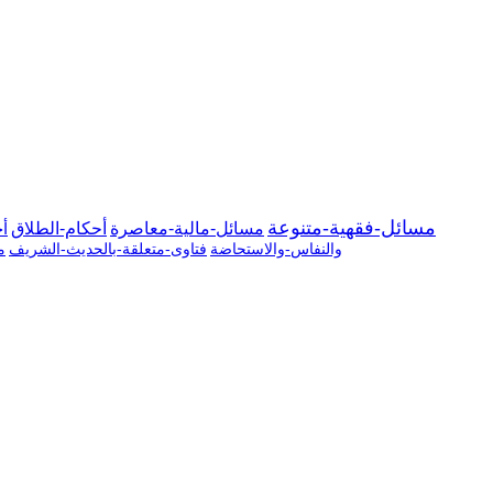
مسائل-فقهية-متنوعة
مسائل-مالية-معاصرة
أحكام-الطلاق
أح
والنفاس-والاستحاضة
فتاوى-متعلقة-بالحديث-الشريف
م