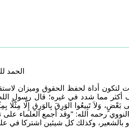
الحمد لل
 لتكون أداة لحفظ الحقوق وميزان لاستقرا
ثر مما شدد في غيره؛ قال رسول الله صلى ا
َلَى بَعْضٍ، وَلاَ تَبِيعُوا الوَرِقَ بِالوَرِقِ إِلَّا مِثْلًا بِ
 الإمام النووي رحمه الله: "وقد أجمع العلماء 