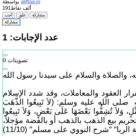
aliftaa.jo
بواسطة
191ألف
نقاط
مشاركة
علق
أجب
مشاركة
عدد الإجابات:
1
تصويتات
0
ه، والصلاة والسلام على سيدنا رسول الله
ر العقود والمعاملات، وقد شدد الإسلام
لله عليه وسلم: (لاَ تَبِيعُوا الذَّهَبَ
مِثْلٍ، وَلاَ تُشِفُّوا بَعْضَهَا عَلَى بَعْضٍ، وَلاَ تَبِيعُوا
على تحريم بيع الذهب بالذهب أو بالفضة مؤجلاً،