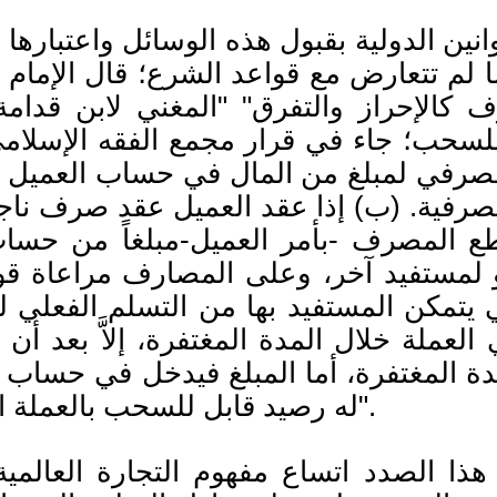
نين الدولية بقبول هذه الوسائل واعتبارها 
ا لم تتعارض مع قواعد الشرع؛ قال الإمام
برة شرعاً وعرفاً: 1-القيد المصرفي لمبلغ من المال في ح
مصرفية. (ب) إذا عقد العميل عقد صرف نا
طع المصرف -بأمر العميل-مبلغاً من حس
 لمستفيد آخر، وعلى المصارف مراعاة قوا
 يتمكن المستفيد بها من التسلم الفعلي ل
لعملة خلال المدة المغتفرة، إلاَّ بعد أن
له رصيد قابل للسحب بالعملة المكتوب بها عند استيفائه وحجزه المصرف".
في هذا الصدد اتساع مفهوم التجارة العالم