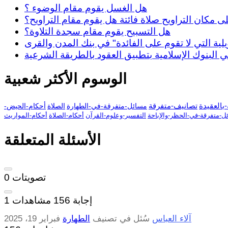
هل الغسل يقوم مقام الوضوء ؟
 مكان التراويح صلاة فائتة هل يقوم مقام التراويح؟
هل التسبيح يقوم مقام سجدة التلاوة؟
ية التي لا تقوم على الفائدة" في بنك المدن والقرى
البنوك الإسلامية بتطبيق العقود بالطريقة الشرعية
الوسوم الأكثر شعبية
بالعقيدة
تصانيف-متفرقة
مسائل-متفرقة-في-الطهارة
الصلاة
أحكام-الحيض-
ل-متفرقة-في-الحظر-والإباحة
التفسير-وعلوم-القرآن
أحكام-الصلاة
أحكام-المواريث
الأسئلة المتعلقة
تصويتات
0
إجابة
156
مشاهدات
1
آلاء العباس
سُئل
في تصنيف
الطهارة
فبراير 19، 2025