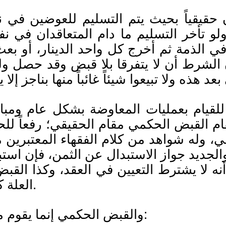
ن حقيقياً بحيث يتم التسليم للعوضين في
 ولو تأخر التسليم ما دام المتعاقدان في 
هما في الذمة ثم أخرج كل واحد الدينار، أو ب
 الشرط أن لا يتفرقا بلا قبض وقد حصل ول
لقيام بعمليات المعاوضة بشكل عام ومبا
يقام القبض الحكمي مقام الحقيقي؛ رفعاً 
 وله شواهد من كلام الفقهاء المعتبرين م
الجديد جواز الاستبدال عن الثمن، فإن استبد
 لا يشترط التعيين في العقد، وكذا القب
العلة كثوب عن دراهم" "منهاج الطالبين" (1/103).
والقبض الحكمي إنما يقوم مقام القبض الحقيقي إن توافر فيه شرطان: