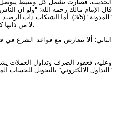
الحديث، فصارت تشمل كل وسيط يتوصل به إ
قال الإمام مالك رحمه الله: "ولو أن الناس
"المدونة" (3/5). أما الشيكات ذا
لا من ذاتها كالذهب، بل من قيمتها الشرائية، فقبض الشيك هو قبض لمحتواه كقبض الأوراق النقدية.
الثاني: ألا تتعارض مع قواعد الشرع في قبض
وعليه، فعقود الصرف وتداول العملات يشت
"التداول الالكتروني" بالتحويل للحساب المص