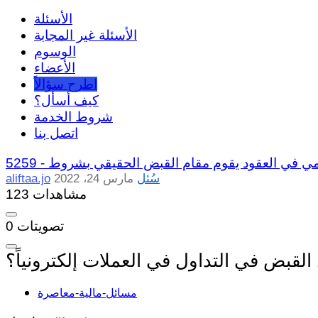
الأسئلة
الأسئلة غير المجابة
الوسوم
الأعضاء
اطرح سؤالاً
كيف أسأل؟
شروط الخدمة
اتصل بنا
ي في العقود يقوم مقام القبض الحقيقي بشروط
5259 -
سُئل
مارس 24، 2022
aliftaa.jo
123 مشاهدات
تصويتات
0
قبض في التداول في العملات إلكترونياً؟
مسائل-مالية-معاصرة