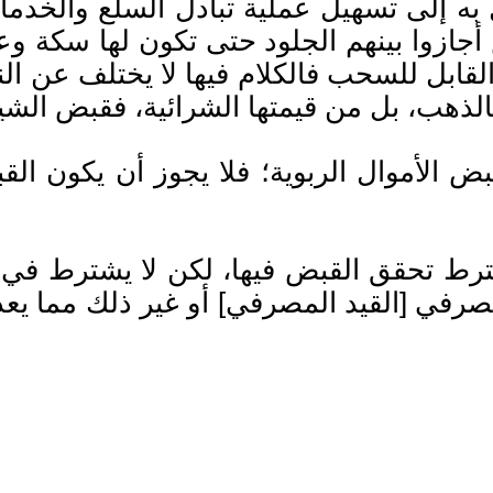
لى تسهيل عملية تبادل السلع والخدمات 
 أجازوا بينهم الجلود حتى تكون لها سكة و
ت الرصيد القابل للسحب فالكلام فيها لا يختلف عن
 الأموال الربوية؛ فلا يجوز أن يكون القب
رط تحقق القبض فيها، لكن لا يشترط في ا
رفي [القيد المصرفي] أو غير ذلك مما يعده ا