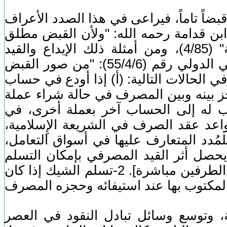
قبضاً تاماً، فيراعى في هذا الصدد الأعراف
 ابن قدامة رحمه الله: "ولأن القبض مطلق
في الشرع، فيجب الرجوع فيه إلى العرف كالإحراز والتفرق" "المغني لابن قدامة" (4/85)، ومن أمثلة ذلك الإيداع والقيد
المصرفي والشيكات ذات الرصيد القابلة للسحب؛ جاء في قرار مجمع الفقه الإسلامي الدولي رقم (55/4/6): "من صور القبض
ساب العميل في الحالات التالية: (أ) إذا أودع في حساب
جز بينه وبين المصرف في حالة شراء عملة
اب له إلى الحساب آخر بعملة أخرى، في
عد عقد الصرف في الشريعة الإِسلامية،
لمُدد المتعارف عليها في أسواق التعامل،
 يحصل أثر القيد المصرفي بإمكان التسلم
الفعلي [أي أن التصرف لا يكون إلا بعد المدة المغتفرة، أما المبلغ فيدخل في حساب الطرفين مباشرة]. 2-تسلم الشيك إذا كان
ية، وتوسع وسائل تبادل النقود في العصر