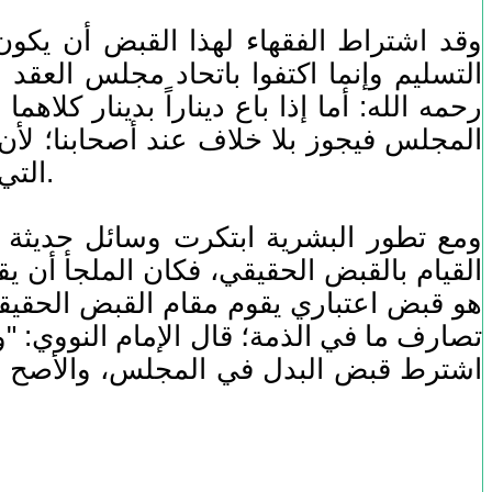
وقد اشتراط الفقهاء لهذا القبض أن يكو
التسليم وإنما اكتفوا باتحاد مجلس العقد
رحمه الله: أما إذا باع ديناراً بدينار كلا
المجلس فيجوز بلا خلاف عند أصحابنا؛ لأن
التي بعد هذه ولا تبيعوا شيئاً غائباً منها بناجز إلا يداً بيد" "شرح النووي على مسلم" (11/ 10).
ومع تطور البشرية ابتكرت وسائل حديثة ل
القيام بالقبض الحقيقي، فكان الملجأ أن 
هو قبض اعتباري يقوم مقام القبض الحقيقي،
تصارف ما في الذمة؛ قال الإمام النووي: "و
اشترط قبض البدل في المجلس، والأصح أنه