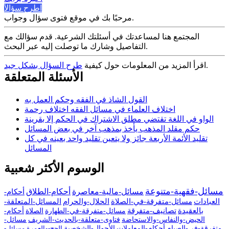
اطرح سؤالاً
مرحبًا بك في موقع فتوى سؤال وجواب.
المجتمع هنا لمساعدتك في أسئلتك الشرعية. قدم سؤالك مع
التفاصيل وشارك ما توصلت إليه عبر البحث.
.
اقرأ المزيد من المعلومات حول كيفية
طرح السؤال بشكل جيد
الأسئلة المتعلقة
القول الشاذ في الفقه وحكم العمل به
اختلاف العلماء في مسائل الفقه اختلاف رحمة
الواو في اللغة تقتضي مطلق الاشتراك في الحكم إلا بقرينة
حكم مقلد المذهب يأخذ بمذهب آخر في بعض المسائل
تقليد الأئمة الأربعة جائز ولا يتعين تقليد واحد بعينه في كل
المسائل
الوسوم الأكثر شعبية
مسائل-فقهية-متنوعة
مسائل-مالية-معاصرة
أحكام-الطلاق
أحكام-
العبادات
مسائل-متفرقة-في-الصلاة
الحلال-والحرام
المسائل-المتعلقة-
بالعقيدة
تصانيف-متفرقة
مسائل-متفرقة-في-الطهارة
الصلاة
أحكام-
الحيض-والنفاس-والاستحاضة
فتاوى-متعلقة-بالحديث-الشريف
مسائل-
متفرقة-في-الصيام
أحكام-المعاملات
الأحوال-الشخصية
الحج-والعمرة
مسائل-