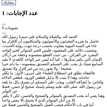
مشاركة
عدد الإجابات:
1
تصويتات
0
الحمد لله، والصلاة والسلام على سيدنا رسول الله
حاصل ما يقرره المحدثون والأصوليون والمتكلمون أن الإقرار بما
جاء في السنة النبوية يتفاوت بحسب درجة ثبوت رواية الحديث،
وبحسب دلالته على المقصود، فليس الخبر المتواتر كخبر الواحد
المجرد عن القرائن - من حيث القطع بمضمونه وجعله من أركان
الإيمان التي يكفر منكرها -، كما أنه ليس خبر الواحد كالعدم، لا يفيد
السامع شيئا، بل يجب على المسلم التصديق بمضمونه - ما دام خبرا
صحيحا - ولا يجوز رده من غير إقرار ولا تصديق.
فالعقائد تطلق في اصطلاح العلماء على أمرين: الأول: ما يَكفُر
جاحدُه، وهذا لا يثبت إلا بدليل قطعي الورود، قطعي الدلالة.
والثاني: ما يُصَدِّقه القلب، ويجب على المسلم أن يصدق بكل ما بلغه
عن رسول الله صلى الله عليه وسلم بإسناد صحيح أو حسن، فضلا
عن التواتر.
وهذا يعني أنه يجب التصديق بالمتواتر والصحيح والحسن، لكن لا يكفر
إلا من أنكر المتواتر الذي لا يحتمل إلا معنى واحدا.
أما في باب الأحكام فيجب العمل بالصحيح والحسن فضلا عن