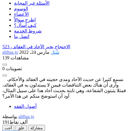
الأسئلة غير المجابة
الوسوم
الأعضاء
اطرح سؤالاً
كيف أسأل؟
شروط الخدمة
اتصل بنا
الاحتجاج بخبر الآحاد في العقائد
523 -
سُئل
مارس 24، 2022
aliftaa.jo
139 مشاهدات
تصويتات
0
نسمع كثيرا عن حديث الآحاد ومدى حجيته في العقائد والأحكام،
وأرى أن هناك بعض التناقضات فيمن لا يستدلون به في العقائد،
فمثلا يثبتون الشفاعة، وهي ثابتة بحديث آحاد هذا على سبيل المثال،
أود أن استوضح منكم عن هذا الأمر؟
أصول-الفقه
aliftaa.jo
بواسطة
191ألف
نقاط
مشاركة
علق
أجب