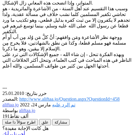
المتواتر، وإذا اتضحت هذه المعاني زال الإشكال.
وسبب هذا التقسيم عند أهل السنة - من الأشاعرة والماتريدية - هو
تحاشي تكفير المسلمين كلما نشب خلاف في مسألة عقدية، ولذا
تجدهم لا يكفرون إلا من ثبت كفره بدليل قطعي، وهو تكذيب ما ورد
قطعا عن رسول الله صلى الله عليه وسلم، بينما توسع غيرهم في
التكفير.
ووجهة نظر الأشاعرة ومَن وافقهم: أنَّ كلَّ مَن وُلد مِن أب أو أم
مسلمة فهو مسلم قطعا، وكذا مَن نطق بالشهادتين، فلا يخرج مِن
الإسلام إلا بيقين، وهو ما ذكرنا.
وبهذه الفكرة تنحل - إن شاء الله - جميع الإشكالات التي ترد على
الناظر في هذه المباحث في كتب العلماء، وتنحل أكثر الخلافات التي
أحدثها الجهل بين كثير من طوائف المسلمين. والله أعلم.
---
حرر بتاريخ: 25.01.2010
http://www.aliftaa.jo/Question.aspx?QuestionId=458
المصدر:
تم الرد عليه
مارس 24، 2022
aliftaa.jo
aliftaa.jo
بواسطة
191ألف
نقاط
مشاركة
علق
اطرح سؤالاً ذا صلة
هل كانت الإجابة مفيدة؟
أخبرنا برأيك