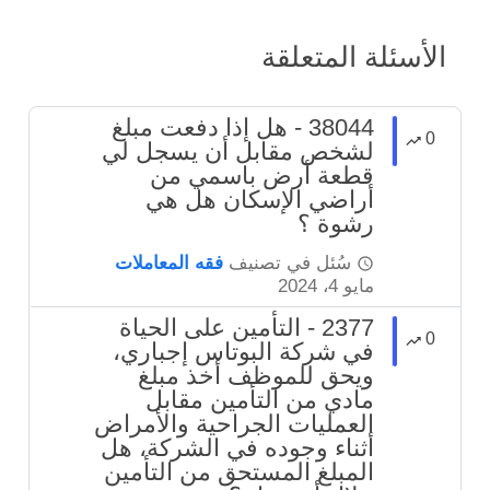
الأسئلة المتعلقة
38044 - هل إذا دفعت مبلغ
0
لشخص مقابل أن يسجل لي
قطعة أرض باسمي من
أراضي الإسكان هل هي
رشوة ؟
سُئل
في تصنيف
فقه المعاملات
مايو 4، 2024
2377 - التأمين على الحياة
0
في شركة البوتاس إجباري،
ويحق للموظف أخذ مبلغ
مادي من التأمين مقابل
العمليات الجراحية والأمراض
أثناء وجوده في الشركة، هل
المبلغ المستحق من التأمين