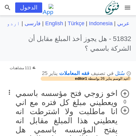
menu
الدخول
عربي
|
Indonesia
|
Türkçe
|
English
|
فارسی
|
اردو
51832 -
هل يجوز أخذ المبلغ مقابل أن
الشركة باسمي ؟
111 مشاهدات
سُئل
في تصنيف
فقه المعاملات
يناير 25
أعيد الوسم
يناير 26
بواسطة
editor1
اخو زوجي فتح مؤسسه باسمي
ويعطيني مبلغ كل فتره مع اني
0
انا ماطلبت ولا اشترطت انه
يعطيني هذا المبلغ مقابل انه
يفتح المؤسسه باسمي هل