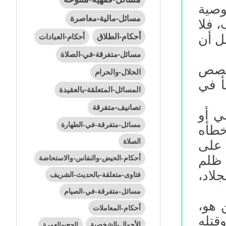
وصية
مسائل-مالية-معاصرة
 فلا
أحكام-الطلاق
أحكام-العبادات
ل أن
مسائل-متفرقة-في-الصلاة
تخصص
الحلال-والحرام
أ في
المسائل-المتعلقة-بالعقيدة
تصانيف-متفرقة
ي أو
مسائل-متفرقة-في-الطهارة
خطأه
الصلاة
 على
 ظلم
أحكام-الحيض-والنفاس-والاستحاضة
جلاد،
فتاوى-متعلقة-بالحديث-الشريف
مسائل-متفرقة-في-الصيام
 هو،
أحكام-المعاملات
قتله
الأحوال-الشخصية
الحج-والعمرة