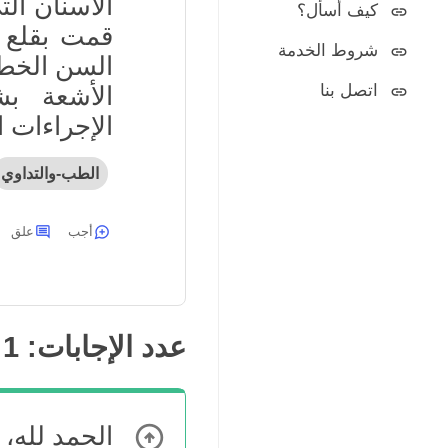
الأسنان الت
كيف أسأل؟
قمت بقلع ا
شروط الخدمة
السن الخطأ
اتصل بنا
الأشعة ب
الإجراءات 
الطب-والتداوي
أجب
علق
عدد الإجابات:
1
الحمد لله،