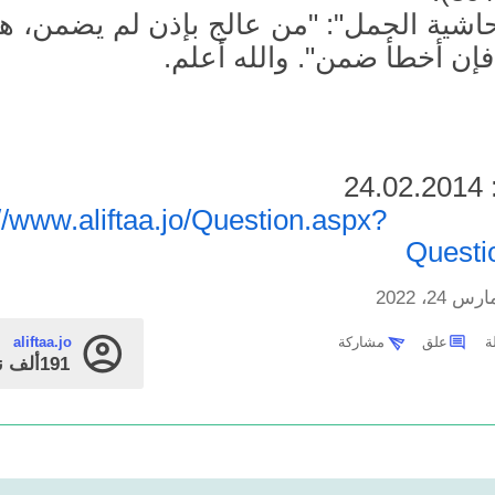
اشية الجمل": "من عالج بإذن لم يضمن، هذ
إن أخطأ ضمن". والله أعلم.
2
در:
://www.aliftaa.jo/Question.aspx?
Questi
رس 24، 2022
علق
مشاركة
aliftaa.jo
191ألف
ن