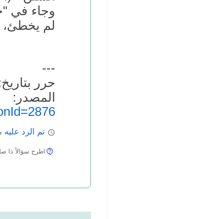
وجاء في "ح
لم يخطئ، ف
---
حرر بتاريخ: 4.02.2014
المص
onId=2876
تم الرد عليه
ما
اطرح سؤالاً ذا صلة