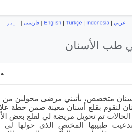
عربي
|
Indonesia
|
Türkçe
|
English
|
فارسی
|
اردو
ي طب الأسنان
أسنان متخصص، يأتيني مرضى محولين من أ
نان لنقوم بقلع أسنان معينة ضمن خطة علا
لحالات تم تحويل مريضة لي لقلع بعض الأ
دعيت طبيبها المختص الذي حولها لي ل