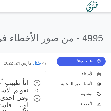
4995 -
من صور الأخطاء ف
اطرح سؤالاً
سُئل
مارس 24، 2022
الأسئلة
انأ طبيب 
الأسئلة غير المجابة
تقويم الأس
0
الوسوم
وفي إحدى ا
الأعضاء
لها، فاست