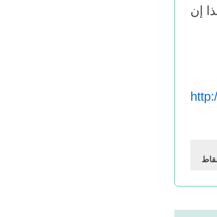
ا إن
http
قاط