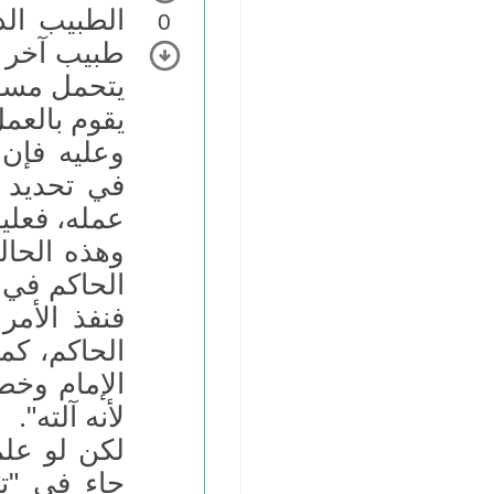
الطبيب الذ
0
طبيب آخر م
يتحمل مسؤو
يقوم بالعمل
وعليه فإن
في تحديد ا
عمله، فعلي
وهذه الحال
الحاكم في 
فنفذ الأمر
الحاكم، كم
الإمام وخطأ
لأنه آلته".
لكن لو عل
جاء في "ت