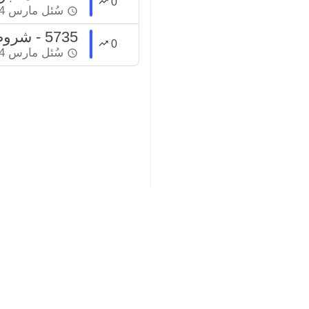
0
سُئل
مارس 24، 2022
5735 - شروط لا بد من مراعاتها في عمليات أطفال الأنابيب
0
سُئل
مارس 24، 2022