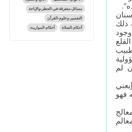
ه".
مسائل-متفرقة-في-الحظر-والإباحة
سنان
التفسير-وعلوم-القرآن
 ذلك
أحكام-الصلاة
أحكام-المواريث
وجود
لقلع
طبيب
ولية
ن لم
يعني
ه فهو
معالج
عالم