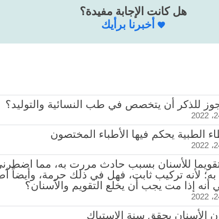
هل كانت الإجابة مفيدة؟
أخبرنا برأيك
أضع تقويما للأسنان بسبب حادث مررت به، مما اضطرن
 به؛ لأنه تركيب ثابت، فهل في ذلك حرمة، وأيضاً أ
أنه إذا مت يجب أن يخلع التقويم والأسنان؟