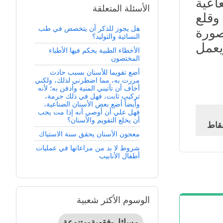
اعية
الأسئلة المتعلقة
وقلع
هل يجوز للذكر أن يتخصص في طب
صورة
النسائية والتوليد؟
عمل
الأخطاء الطبية يحكم فيها الأطباء
المختصون
أضع تقويما للأسنان بسبب حادث
مررت به، مما اضطرني لذلك، ولكني
أخاف أن تأتيني المنية وأدفن به؛ لأنه
تركيب ثابت، فهل في ذلك حرمة،
وأيضاً أضع بعض الأسنان الصناعية،
فهل علي أن أوصي أنه إذا مت يجب
أن يخلع التقويم والأسنان؟
قاط
معجون الأسنان يحقق سنة الاستياك
شروط لا بد من مراعاتها في عمليات
أطفال الأنابيب
الوسوم الأكثر شعبية
مسائل-فقهية-متنوعة