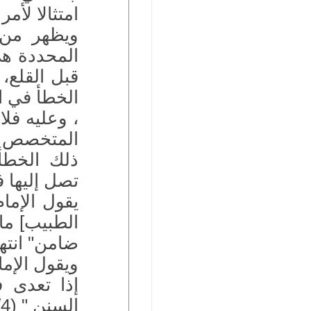
امتثالا لأم
ويظهر من 
المحددة هي
قبل القلع، 
الخطأ في ال
، وعليه فل
المتخصص ف
ذلك الخطأ
تصل إليها ف
يقول الإما
الطبيب] ما 
ضامن" انتهى من
ويقول الإما
إذا تعدى 
السنن " (4/ 39).