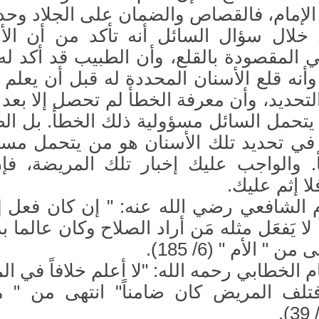
ر الإمام، فالقصاص والضمان على الجلاد وحد
خلال سؤال السائل أنه تأكد من أن الأ
 المقصودة بالقلع، وأن الطبيب قد أكد له
وأنه قلع الأسنان المحددة له قبل أن يعلم 
تحديد، وأن معرفة الخطأ لم تحصل إلا بعد ا
ا يتحمل السائل مسؤولية ذلك الخطأ. بل ال
ي تحديد تلك الأسنان هو من يتحمل مسؤ
. والواجب عليك إخبار تلك المريضة، فإ
لا إثم عليك.
م الشافعي رضي الله عنه: " إن كان فعل [
لا يَفعَل مثله مَن أراد الصلاح وكان عالما ب
 " الأم " (6/ 185).
م الخطابي رحمه الله: "لا أعلم خلافاً في ال
فتلف المريض كان ضامناً" انتهى من " م