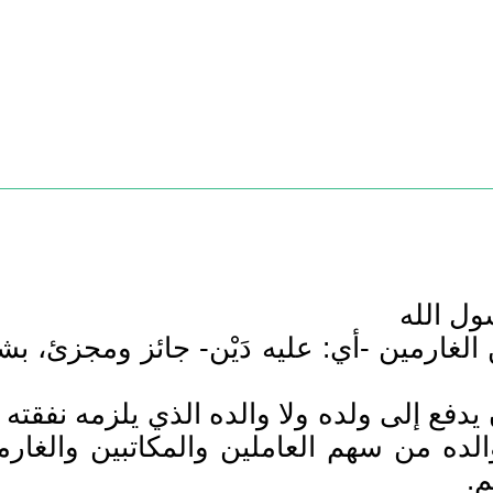
ول الله
غارمين -أي: عليه دَيْن- جائز ومجزئ، بشرط أ
 يدفع إلى ولده ولا والده الذي يلزمه نفقت
لده من سهم العاملين والمكاتبين والغارمين