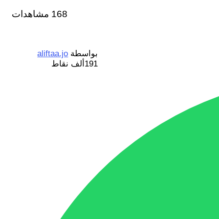
168 مشاهدات
بواسطة
aliftaa.jo
191ألف
نقاط