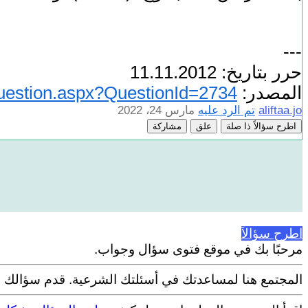
---
حرر بتاريخ: 11.11.2012
المصدر:
/Question.aspx?QuestionId=2734
aliftaa.jo
تم الرد عليه
مارس 24، 2022
اطرح سؤالاً ذا صلة
علق
مشاركة
اطرح سؤالاً
مرحبًا بك في موقع فتوى سؤال وجواب.
المجتمع هنا لمساعدتك في أسئلتك الشرعية. قدم سؤالك م