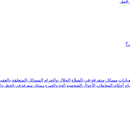
جيد
.
؟
عبادات
مسائل-متفرقة-في-الصلاة
الحلال-والحرام
المسائل-المتعلقة-بالعقي
ام
أحكام-المعاملات
الأحوال-الشخصية
الحج-والعمرة
مسائل-متفرقة-في-الحظر-والإ