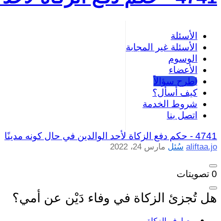
الأسئلة
الأسئلة غير المجابة
الوسوم
الأعضاء
اطرح سؤالاً
كيف أسأل؟
شروط الخدمة
اتصل بنا
4741 -
حكم دفع الزكاة لأحد الوالدين في حال كونه مدينًا
aliftaa.jo
سُئل
مارس 24، 2022
0
تصويتات
هل تُجزئ الزكاة في وفاء دَيْن عن أمي؟
مصارف-الزكاة