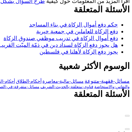
اقرأ المزيد من المعلومات حول كيفية
طرح السؤال بشكل 
الأسئلة المتعلقة
حكم دفع أموال الزكاة في بناء المساجد
دفع الزكاة للعاملين في جمعية خيرية
دفع أموال الزكاة في تدريب موظفي صندوق الزكاة
هل يجوز دفع الزكاة لسداد دين في ذمّة الميّت القريب
يجوز دفع الزكاة لأهلنا في فلسطين
الوسوم الأكثر شعبية
مسائل-فقهية-متنوعة
مسائل-مالية-معاصرة
أحكام-الطلاق
أحكام-ال
والنفاس-والاستحاضة
فتاوى-متعلقة-بالحديث-الشريف
مسائل-متفرقة-في-الصي
الأسئلة المتعلقة