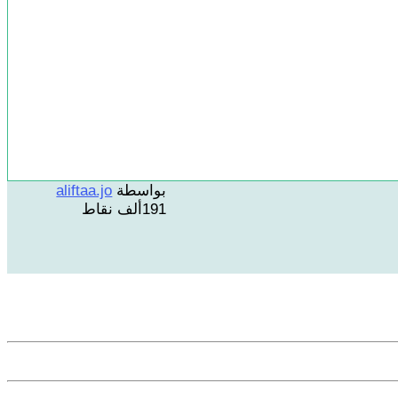
بواسطة
aliftaa.jo
191ألف
نقاط