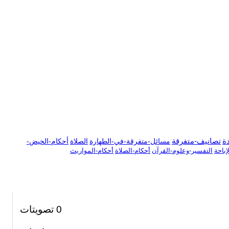
دة
تصانيف-متفرقة
مسائل-متفرقة-في-الطهارة
الصلاة
أحكام-الحيض-
باحة
التفسير-وعلوم-القرآن
أحكام-الصلاة
أحكام-المواريث
0
تصويتات