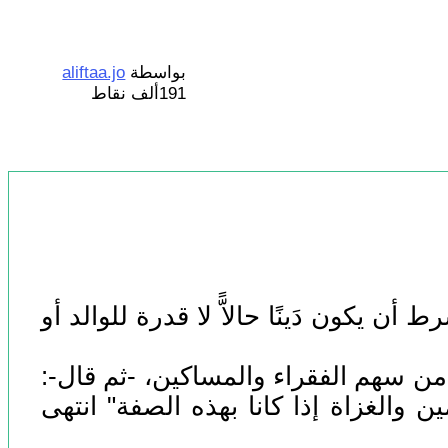
بواسطة
aliftaa.jo
191ألف
نقاط
ن يكون دَينًا حالاًّ لا قدرة للوالد أو
ه من سهم الفقراء والمساكين، -ثم قال-:
 والغزاة إذا كانا بهذه الصفة" انتهى