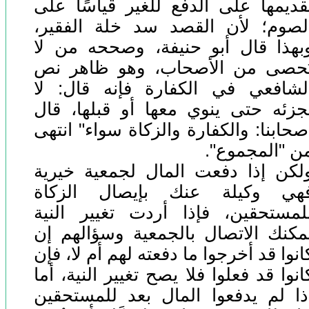
قديمها على الدفع للغير قياسًا على
لصوم؛ لأن القصد سد خلة الفقير،
بهذا قال أبو حنيفة، وصححه من لا
ُحصى من الأصحاب، وهو ظاهر نص
لشافعي في الكفارة فإنه قال: لا
جزئه حتى ينوي معها أو قبلها، قال
صحابنا: والكفارة والزكاة سواء" انتهى
ن "المجموع".
لكن إذا دفعت المال لجمعية خيرية
هي وكيلة عنك بإيصال الزكاة
لمستحقين، فإذا أردت تغيير النية
مكنك الاتصال بالجمعية وسؤالهم إن
انوا قد أخرجوا ما دفعته لهم أم لا، فإن
انوا قد فعلوا فلا يصح تغيير النية، أما
ذا لم يدفعوا المال بعد للمستحقين