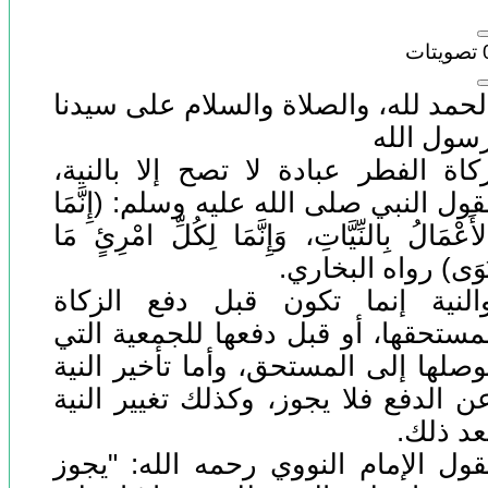
تصويتات
لحمد لله، والصلاة والسلام على سيدنا
سول الله
كاة الفطر عبادة لا تصح إلا بالنية،
قول النبي صلى الله عليه وسلم: (إِنَّمَا
لأَعْمَالُ بِالنِّيَّاتِ، وَإِنَّمَا لِكُلِّ امْرِئٍ مَا
َوَى) رواه البخاري.
النية إنما تكون قبل دفع الزكاة
مستحقها، أو قبل دفعها للجمعية التي
وصلها إلى المستحق، وأما تأخير النية
ن الدفع فلا يجوز، وكذلك تغيير النية
عد ذلك.
قول الإمام النووي رحمه الله: "يجوز