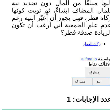
ليها مبلغًا من المال دون تحديد نية
لمال المضاف ابتداءً، ثم نويت كونها
كاة فطر، فهل يجوز أن أُغيّر النية رغم
دم علم الجمعية أني أرغب أن تكون
لزيادة صدقة فطر؟
زكاة-الفطر
واسطة
aliftaa.jo
1ألف
نقاط
مشاركة
علق
مشاركة
دد الإجابات:
1