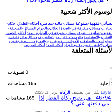
هل يجوز إعطاء زكاة الفطر للأخوة لأب ؟
لوسوم الأكثر شعبية
سائل-فقهية-متنوعة
مسائل-مالية-معاصرة
أحكام-الطلاق
أحكام-
عبادات
مسائل-متفرقة-في-الصلاة
الحلال-والحرام
المسائل-المتعلقة-
لعقيدة
تصانيف-متفرقة
مسائل-متفرقة-في-الطهارة
الصلاة
أحكام-الحيض-
لنفاس-والاستحاضة
فتاوى-متعلقة-بالحديث-الشريف
مسائل-متفرقة-في-
صيام
أحكام-المعاملات
الأحوال-الشخصية
الحج-والعمرة
مسائل-متفرقة-في-
حظر-والإباحة
التفسير-وعلوم-القرآن
أحكام-الصلاة
أحكام-المواريث
لأسئلة المتعلقة
0
تصويتات
إجابة
165
مشاهدات
Layal
سُئل
في تصنيف
الزكاة
أبريل 1، 2025
46794 - هل تصح زكاة الفطر إذا
165 مشاهدات
أمي دفعتها عني ؟