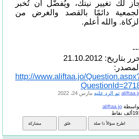
از لك تغيير نيتك، ويُفضَّل أن تُخبر
لجمعية دائمًا بالقصد والغرض من
لزكاة. والله أعلم.
--
ر بتاريخ: 21.10.2012
لمصدر:
http://www.aliftaa.jo/Question.aspx
QuestionId=271
aliftaa.j
تم الرد عليه
مارس 24، 2022
واسطة
aliftaa.jo
1ألف
نقاط
اطرح سؤالاً ذا صلة
علق
مشاركة