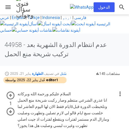
menu
الدخول
فارسی
|
اردو
|
Indonesia
|
Türkçe
|
English
|
عربي
الرئيسية
ابحث
اسأل
نقاشات
حسابي
عدم انتظام الدورة الشهرية بعد
44958 -
تركيب شريحة منع الحمل
145 مشاهدات
سُئل
في تصنيف
الطهارة
يناير 21، 2025
editor1
بواسطة
عُدل
يناير 22، 2025
السلام عليكم ورحمة الله وبركاته
انا عذري الشرعي منتظم وصار ركبت شريحة منع الحمل
1
وتلخبطت الدورة قبل٥ايام فقط الان لها اليوم العاشر لما
خلصت سبع ايام قالو لي لازم تصلين وتطهرت وصليت
ومازال الدم مستمر لفترات وينقطع لفترات اذ جيت اصلي
تطهرت وغيرت لبسي وصليت هل هذا يجوز؟