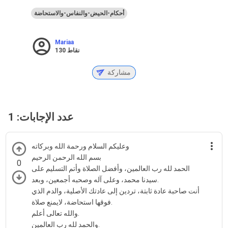
أحكام-الحيض-والنفاس-والاستحاضة
Mariaa
نقاط
130
مشاركة
عدد الإجابات:
1
وعليكم السلام ورحمة الله وبركاته
بسم الله الرحمن الرحيم
0
الحمد لله رب العالمين، وأفضل الصلاة وأتم التسليم على
سيدنا محمد، وعلى آله وصحبه أجمعين، وبعد.
أنت صاحبة عادة ثابتة، تردين إلى عادتك الأصلية، والدم الذي
فوقها استحاضة، لايمنع صلاة.
والله تعالى أعلم.
والحمد لله رب العالمين.