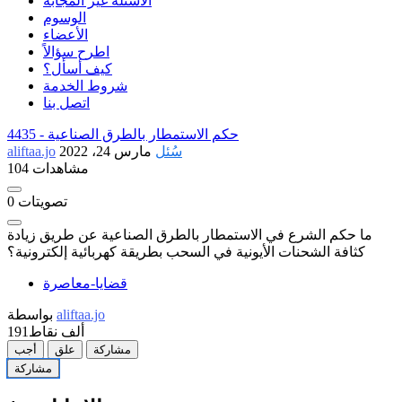
الأسئلة غير المجابة
الوسوم
الأعضاء
اطرح سؤالاً
كيف أسأل؟
شروط الخدمة
اتصل بنا
حكم الاستمطار بالطرق الصناعية
4435 -
سُئل
مارس 24، 2022
aliftaa.jo
104 مشاهدات
تصويتات
0
ما حكم الشرع في الاستمطار بالطرق الصناعية عن طريق زيادة
كثافة الشحنات الأيونية في السحب بطريقة كهربائية إلكترونية؟
قضايا-معاصرة
aliftaa.jo
بواسطة
191ألف
نقاط
مشاركة
علق
أجب
مشاركة