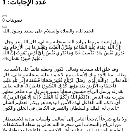
عدد الإجابات:
1
تصويتات
0
الحمد لله، والصلاة والسلام على سيدنا رسول الله
نزول الغيث مرتبط بإرادة الله سبحانه وتعالى، قال الله عز وجل:
(إِنَّ اللَّهَ عِنْدَهُ عِلْمُ السَّاعَةِ وَيُنَزِّلُ الْغَيْثَ وَيَعْلَمُ مَا فِي الْأَرْحَامِ وَمَا
تَدْرِي نَفْسٌ مَاذَا تَكْسِبُ غَدًا وَمَا تَدْرِي نَفْسٌ بِأَيِّ أَرْضٍ تَمُوتُ إِنَّ اللَّهَ
عَلِيمٌ خَبِيرٌ) لقمان/34.
وقد خلق الله سبحانه وتعالى الكون وجعله قائماً على الأسباب،
وطلب منا الأخذ بتلك الأسباب مع الاعتماد عليه سبحانه وتعالى، قال
الله تعالى: (وَاللَّهُ الَّذِي أَرْسَلَ الرِّيَاحَ فَتُثِيرُ سَحَابًا فَسُقْنَاهُ إِلَى بَلَدٍ مَيِّتٍ
فَأَحْيَيْنَا بِهِ الْأَرْضَ بَعْدَ مَوْتِهَا كَذَلِكَ النُّشُورُ) فاطر/ 9، فالله تعالى
بقدرته يرسل الرياح فتسوق سحاباً مبشرة بنزول ماء طاهر مطهر
يشرب منه الناس، (ذَلِكُمُ اللَّهُ رَبُّكُمْ لَهُ الْمُلْكُ لَا إِلَهَ إِلَّا هُوَ) الزمر/ 6،
أي: ذلكم الله الفاعل لهذه الأمور البديعة هو ربكم العظيم الشأن
الذي له الملك والسلطان والتصرف الكامل في الخلق والكون.*
ولا مانع شرعاً أن يلجأ الناس إلى أساليب وأسباب مادية للاستمطار
من الرياح والسحاب التي سخرها الله تعالى بواسطة المكتشفات
العلمية الحديثة، التي يثبتلدى أهل الاختصاص فاعليتها وجدواها، ولا