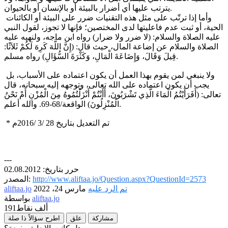
يترتب عليها أي أضرار بالبيئة أو بالإنسان أو بالحيوان.
وأما إذا ترتّب على مثل هذه التقنيات ضرر على البيئة أو الكائنات
الحية، أو ثبت عدم فاعليتها لدى المختصين؛ فإنها لا تجوز، لقول النبي
عليه الصلاة والسلام: (لا ضرر ولا ضرار) رواه ابن ماجه، ولنهيه عليه
الصلاة والسلام عن إضاعة المال، حيث قال: (إِنَّ اللَّهَ كَرِهَ لَكُمْ ثَلاَثًا:
قِيلَ وَقَالَ، وَإِضَاعَةَ الْمَالِ، وَكَثْرَةَ السُّؤَالِ) رواه مسلم.
ولا ينبغي لمن يقوم بهذا العمل أن يكون اعتماده على الأسباب، بل
يجب أن يكون اعتماده على الله تعالى، وتوجهه إليه سبحانه، قال
تعالى: (أَفَرَأَيْتُمُ الْمَاءَ الَّذِي تَشْرَبُونَ، أَأَنْتُمْ أَنْزَلْتُمُوهُ مِنَ الْمُزْنِ أَمْ نَحْنُ
الْمُنْزِلُونَ) الواقعة/68-69. والله أعلم.
* تم التعديل بتاريخ 28 /3 /2016م
---
حرر بتاريخ: 02.08.2012
http://www.aliftaa.jo/Question.aspx?QuestionId=2573
المصدر:
تم الرد عليه
مارس 24، 2022
aliftaa.jo
aliftaa.jo
بواسطة
191ألف
نقاط
مشاركة
علق
اطرح سؤالاً ذا صلة