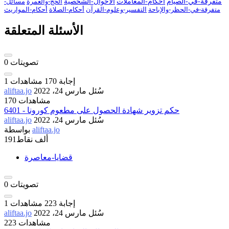
متفرقة-في-الصيام
أحكام-المعاملات
الأحوال-الشخصية
الحج-والعمرة
مسائل-
متفرقة-في-الحظر-والإباحة
التفسير-وعلوم-القرآن
أحكام-الصلاة
أحكام-المواريث
الأسئلة المتعلقة
تصويتات
0
إجابة
170
مشاهدات
1
سُئل
مارس 24، 2022
aliftaa.jo
170 مشاهدات
6401 - حكم تزوير شهادة الحصول على مطعوم كورونا
سُئل
مارس 24، 2022
aliftaa.jo
aliftaa.jo
بواسطة
191ألف
نقاط
قضايا-معاصرة
تصويتات
0
إجابة
223
مشاهدات
1
سُئل
مارس 24، 2022
aliftaa.jo
223 مشاهدات