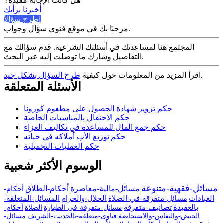
هل كانت الإجابة مفيدة؟
أخبرنا برأيك
اطرح سؤالاً
مرحبًا بك في موقع فتوى سؤال وجواب.
المجتمع هنا لمساعدتك في أسئلتك الشرعية. قدم سؤالك مع
التفاصيل وشارك ما توصلت إليه عبر البحث.
.
اقرأ المزيد من المعلومات حول كيفية
طرح السؤال بشكل جيد
الأسئلة المتعلقة
حكم تزوير شهادة الحصول على مطعوم كورونا
حكم الاحتفال بالمناسبات الخاصة
حكم جمع المال للمساعدة في تكاليف العزاء
حكم توزيع الأب أملاكه في حياته
حكم العمليات التجميلية
الوسوم الأكثر شعبية
مسائل-فقهية-متنوعة
مسائل-مالية-معاصرة
أحكام-الطلاق
أحكام-
العبادات
مسائل-متفرقة-في-الصلاة
الحلال-والحرام
المسائل-المتعلقة-
بالعقيدة
تصانيف-متفرقة
مسائل-متفرقة-في-الطهارة
الصلاة
أحكام-
الحيض-والنفاس-والاستحاضة
فتاوى-متعلقة-بالحديث-الشريف
مسائل-