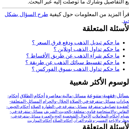
ع التفاصيل وشارك ما توصلت إليه عبر البحث.
قرأ المزيد من المعلومات حول كيفية
طرح السؤال بشكل
يد
.
لأسئلة المتعلقة
ما حكم تبديل الذهب ودفع فرق السعر ؟
ما حكم تداول الذهب اونلاين ؟
ما حكم شراء الذهب عن طريق الأقساط ؟
ما حكم تقسيط سبائك الذهب عن طريقة ؟
ما حكم تداول الذهب بسوق الفوركس ؟
لوسوم الأكثر شعبية
سائل-فقهية-متنوعة
مسائل-مالية-معاصرة
أحكام-الطلاق
أحكام-
عبادات
مسائل-متفرقة-في-الصلاة
الحلال-والحرام
المسائل-المتعلقة-
لعقيدة
تصانيف-متفرقة
مسائل-متفرقة-في-الطهارة
الصلاة
أحكام-الحيض-
لنفاس-والاستحاضة
فتاوى-متعلقة-بالحديث-الشريف
مسائل-متفرقة-في-
صيام
أحكام-المعاملات
الأحوال-الشخصية
الحج-والعمرة
مسائل-متفرقة-في-
حظر-والإباحة
التفسير-وعلوم-القرآن
أحكام-الصلاة
أحكام-المواريث
لأسئلة المتعلقة