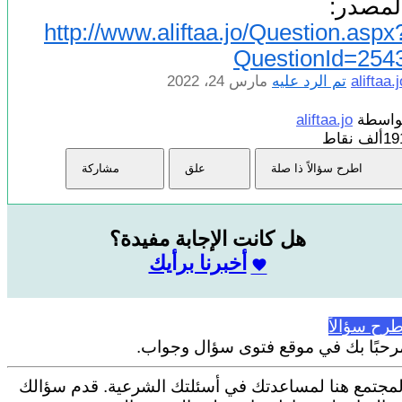
لمصدر:
http://www.aliftaa.jo/Question.aspx
QuestionId=254
aliftaa.j
تم الرد عليه
مارس 24، 2022
واسطة
aliftaa.jo
1ألف
نقاط
اطرح سؤالاً ذا صلة
علق
مشاركة
هل كانت الإجابة مفيدة؟
أخبرنا برأيك
طرح سؤالاً
رحبًا بك في موقع فتوى سؤال وجواب.
لمجتمع هنا لمساعدتك في أسئلتك الشرعية. قدم سؤالك