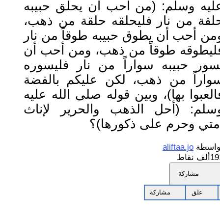
ليه وسلم: (من أحب أن يحلق حبيبه
لقة من نار فليحلقه حلقة من ذهب،
من أحب أن يطوق حبيبه طوقاً من نار
ليطوقه طوقاً من ذهب، ومن أحب أن
سور حبيبه سواراً من نار فليسوره
واراً من ذهب، لكن عليكم بالفضة
العبوا بها)، وبين قوله صلى الله عليه
سلم: (أحل الذهب والحرير لإناث
متي وحرم على ذكورها)؟
واسطة
aliftaa.jo
1ألف
نقاط
مشاركة
علق
مشاركة