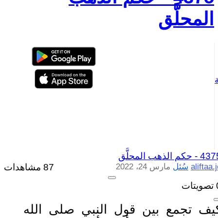
المحلَّق
4375 
حكم الذهب المحلَّق
aliftaa.
سُئل
مارس 24، 2022
87 مشاهدات
تصويتات
يف تجمع بين قول النبي صلى الله