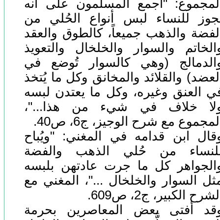
لمجموع: "أجمع المسلمون على أنه
جوز للنساء لبس أنواع الحُلي من
لفضة والذهب جميعاً، كالطوق والعقد
الخاتم والسوار والخلخال والتعويذ
الدمالج (وهي كالسوار تُوضع في
لعضد) والقلائد والمخانق وكل ما يُتخذ
ي العنق وغيره، وكل ما يعتدن لبسه
لا خلاف في شيء من هذا..."،
لمجموع مع شرح الوجيز، ج6، ص40.
قال ابن قدامه في المغني: "ويُباح
لنساء من حُلي الذهب والفضة
الجواهر كل ما جرت عادتهن بلبسه
ثل السوار والخلخال ..."، المغني مع
لشرح الكبير، ج2، ص609.
قد أفتى بعض المعاصرين بحرمة