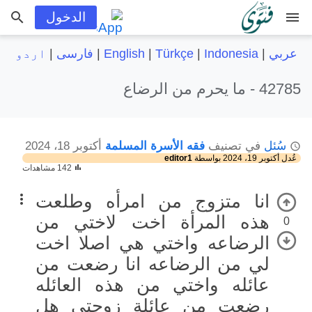
menu
الدخول
عربي
|
Indonesia
|
Türkçe
|
English
|
فارسی
|
اردو
42785 -
ما يحرم من الرضاع
سُئل
في تصنيف
فقه الأسرة المسلمة
أكتوبر 18، 2024
عُدل
أكتوبر 19، 2024
بواسطة
editor1
142 مشاهدات
انا متزوج من امرأه وطلعت
هذه المرأة اخت لاختي من
0
الرضاعه واختي هي اصلا اخت
لي من الرضاعه انا رضعت من
عائله واختي من هذه العائله
رضعت من عائلة زوجتي هل