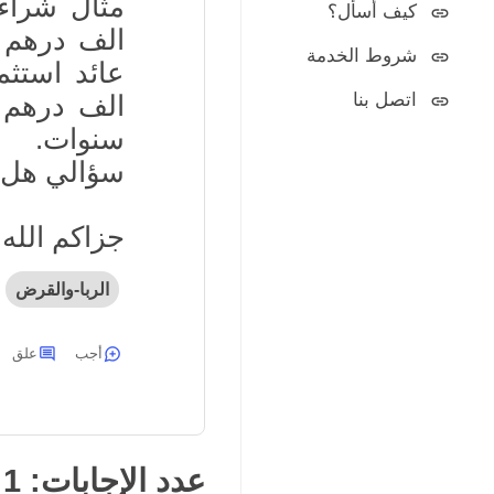
كيف أسأل؟
الف درهم 
شروط الخدمة
اتصل بنا
الف درهم 
سنوات.
سؤالي هل ه
جزاكم الله خ
الربا-والقرض
أجب
علق
عدد الإجابات:
1