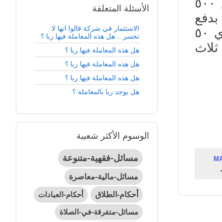
مثال شراء شقة على المخطط ( قيد الإنشاء) بمبلغ ٥٠٠
الأسئلة المتعلقة
بدفع
الاستثمار في شركة قالوا انها لا
عائد استثماري سنوي بنسبة ١٠٪؜ من قيمة العقار اي ٥٠
تخسر .. هل هذه المعاملة فيها ربا ؟
ثلاث
هل هذه المعاملة فيها ربا ؟
هل هذه المعاملة فيها ربا ؟
هل هذه المعاملة فيها ربا ؟
هل يوجد ربا بالمعاملة ؟
الوسوم الأكثر شعبية
مسائل-فقهية-متنوعة
M
مسائل-مالية-معاصرة
أحكام-الطلاق
أحكام-العبادات
مسائل-متفرقة-في-الصلاة