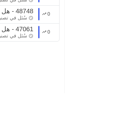
48748 - هل هذه المعاملة فيها ربا ؟
0
سُئل
في تصن
47061 - هل يوجد ربا بالمعاملة ؟
0
سُئل
في تصن