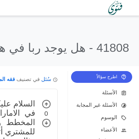
41808 -
هل يوجد ربا في هذ
اطرح سؤالاً
سُئل
في تصنيف
فقه الم
الأسئلة
السلام علي
الأسئلة غير المجابة
في الامار
0
الوسوم
المخطط و 
الأعضاء
للمشتري أثنا