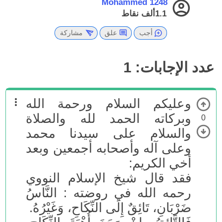
Mohammed 1248
1.1ألف
نقاط
أجب
علق
مشاركة
عدد الإجابات:
1
وعليكم السلام ورحمة الله
وبركاته الحمد لله والصلاة
0
والسلام على سيدنا محمد
وعلى آله وأصحابه أجمعين وبعد
أخي الكريم:
فقد قال شيخ الإسلام النووي
رحمه الله في روضته : النَّاسُ
ضَرْبَانِ، تَائِقٌ إِلَى النِّكَاحِ، وَغَيْرُهُ.