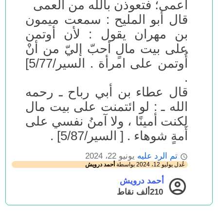
أعمى؛ فتعوذن بالله من العمى
قال أبو المليح : سمعت ميمون
بن مهران يقول : لأن أوتمن
على بيت مالٍ أحبّ إليّ من أنْ
أُوتمن على امرأة . السير/5/77]
.
قال عطاء بن أبي رباح ـ رحمه
الله ـ : لو ائتمنت على بيت مال
لكنت أمينًا ، ولا آمنُ نفسي على
أَمةٍ شوهاء . [ السير/5/87] .
تم الرد عليه
يونيو 22، 2024
عُدل
يوليو 12، 2024
بواسطة
أحمد درويش
أحمد درويش
210ألف
نقاط