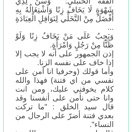
الفقه الحنبلي: وَسُنَّ لِذِي
شَهْوَةٍ لَا يَخَافُ زِنًا وَاشْتِغَالُهُ بِهِ
أَفْضَلُ مِنْ التَّخَلِّي لِنَوَافِلِ الْعِبَادَةِ
...
وَيَجِبُ عَلَى مَنْ يَخَافُ زِنًا وَلَوْ
ظَنًّا مِنْ رَجُلٍ وَامْرَأَةٍ.
إذن الجمهور على أنه لا يجب إلا
إذا خاف على نفسه الزنا.
وأما قولك (وحرفيا انا آمن على
نفسي من اي فتنة) فهذا والله
كلام يخوفني عليك، ومن انت
وانا حتى نأمن على أنفسنا وقد
قال سيد الخلق : "ما تركت
بعدي فتنة أضرّ على الرجال من
النساء".