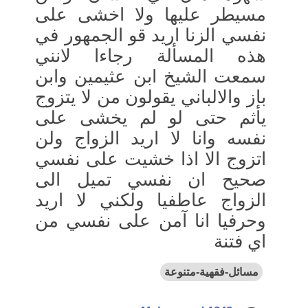
مسيطر عليها ولا اخشى على
نفسي الزنا اريد قو الجمهور في
هذه المسألة رجاءا لانني
سمعت الشيخ ابن عثيمين وابن
باز والالباني يقولون من لا يتزوج
يأثم حتى لو لم يخشى على
نفسه وانا لا اريد الزواج ولن
اتزوج الا اذا خشيت على نفسي
صحيح ان نفسي تميل الى
الزواج عاطفيا ولكني لا اريد
وحرفيا انا آمن على نفسي من
اي فتنة
مسائل-فقهية-متنوعة