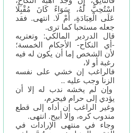
فَالتَّائِقُ، إِنْ وَجَدَ أُهْبَةَ النِّكَاحِ،
اسْتُحِبَّ لَهُ، سَوَاءً كَانَ مُقْبِلًا
عَلَى الْعِبَادَةِ، أَمْ لَا. انتهى. فقد
جعله مستحبا كما ترى.
قال الدردير المالكي: وتعتريه
-أي النكاح- الأحكام الخمسة؛
لأن الشخص إما أن يكون له فيه
رغبة أو لا،
فالراغب إن خشي على نفسه
الزنا وجب عليه ..
وإن لم يخشه ندب له إلا أن
يؤدي إلى حرام فيحرم،
وغير الراغب إن أداه إلى قطع
مندوب كره، وإلا أبيح. انتهى.
وجاء في منتهى الإرادات في