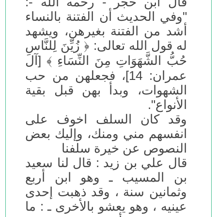
قال ابن حجر - رحمه الله -:
"وفي الحديث أن الفتنة بالنساء
أشد من الفتنة بغيرهن، ويشهد
له قول الله تعالى: ﴿ زُيِّنَ لِلنَّاسِ
حُبُّ الشَّهَوَاتِ مِنَ النِّسَاءِ ﴾ [آل
عمران: 14]، فجعلهن من حب
الشهوات، وبدأ بهن قبل بقية
الأنواع".
وقد كان السلف اخوف على
انفسهم مني ومنك، وإليك بعض
النصوص عن خيرة سلفنا
قال علي بن زيد : قال لنا سعيد
بن المسيب ـ وهو ابن أربع
وثمانين سنة ، وقد ذهبت إحدى
عينيه ، وهو يعشو بالأخرى ـ : ما