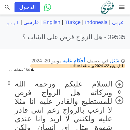
menu
الدخول
عربي
|
Indonesia
|
Türkçe
|
English
|
فارسی
|
اردو
39535 -
هل الزواج فرض على الشاب ؟
سُئل
في تصنيف
أحكام عامة
يونيو 20، 2024
عُدل
يونيو 22، 2024
بواسطة
editor1
164 مشاهدات
السلام عليكم ورحمة الله
وبركاته هل الزواج فرض
0
للمستطيع والقادر عليه انا مثلا
لا ارغب بالزواج رغم انني قادر
عليه ولكنني لا اريد وانا عندي
شهوة مثل اي انسان ولكن