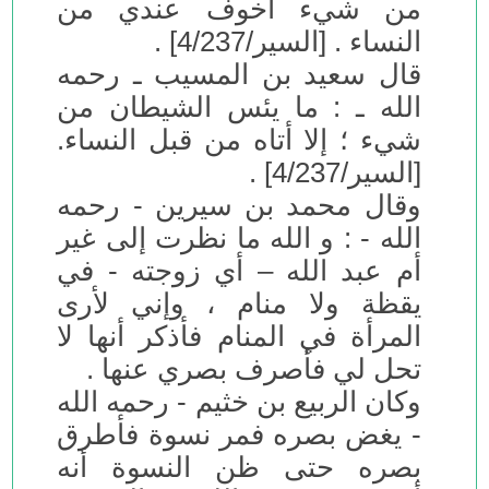
من شيء أخوف عندي من
النساء . [السير/4/237] .
قال سعيد بن المسيب ـ رحمه
الله ـ : ما يئس الشيطان من
شيء ؛ إلا أتاه من قبل النساء.
[السير/4/237] .
وقال محمد بن سيرين - رحمه
الله - : و الله ما نظرت إلى غير
أم عبد الله – أي زوجته - في
يقظة ولا منام ، وإني لأرى
المرأة في المنام فأذكر أنها لا
تحل لي فأصرف بصري عنها .
وكان الربيع بن خثيم - رحمه الله
- يغض بصره فمر نسوة فأطرق
بصره حتى ظن النسوة أنه