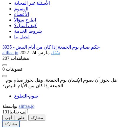
الأسئلة غير المجابة
الوسوم
الأعضاء
اطرح سؤالاً
كيف أسأل؟
شروط الخدمة
اتصل بنا
حكم صيام يوم الجمعة إذا كان من أيام البيض
3935 -
سُئل
مارس 24، 2022
aliftaa.jo
207 مشاهدات
تصويتات
0
هل يجوز أن يصوم الإنسان يوم الجمعة، وهل يجوز صيام يوم
الجمعة إذا كان من الأيام البيض؟
صوم-التطوع
aliftaa.jo
بواسطة
191ألف
نقاط
مشاركة
علق
أجب
مشاركة