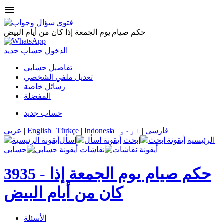
menu
حكم صيام يوم الجمعة إذا كان من أيام البيض
الدخول
حساب جديد
تفاصيل حسابي
تعديل ملفي الشخصي
رسائل خاصة
المفضلة
حساب جديد
فارسی
|
اردو
|
Indonesia
|
Türkçe
|
English
|
عربي
الرئيسية
ابحث
اسأل
نقاشات
حسابي
حكم صيام يوم الجمعة إذا
3935 -
كان من أيام البيض
الأسئلة