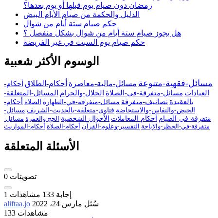
رمضان دون صيام يوم قبلها أو يوم بعدها؟
الدليل والحكمة من صيام الأيام البيض
حكم صيام ستة أيام من شوال
هل يجوز صيام ستة أيام من شوال بشكل منفصل ؟
حكم صيام يوم السبت في غير الفريضة
الوسوم الأكثر شعبية
مسائل-فقهية-متنوعة
مسائل-مالية-معاصرة
أحكام-الطلاق
أحكام-
العبادات
مسائل-متفرقة-في-الصلاة
الحلال-والحرام
المسائل-المتعلقة-
بالعقيدة
تصانيف-متفرقة
مسائل-متفرقة-في-الطهارة
الصلاة
أحكام-
الحيض-والنفاس-والاستحاضة
فتاوى-متعلقة-بالحديث-الشريف
مسائل-
متفرقة-في-الصيام
أحكام-المعاملات
الأحوال-الشخصية
الحج-والعمرة
مسائل-
متفرقة-في-الحظر-والإباحة
التفسير-وعلوم-القرآن
أحكام-الصلاة
أحكام-المواريث
الأسئلة المتعلقة
تصويتات
0
إجابة
133
مشاهدات
1
سُئل
مارس 24، 2022
aliftaa.jo
133 مشاهدات