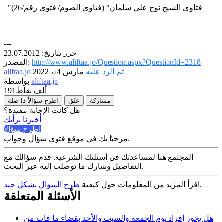
"فتاوى الشيخ نوح علي سلمان" (فتاوى الصوم/ فتوى رقم/26)
---
حرر بتاريخ: 23.07.2012
http://www.aliftaa.jo/Question.aspx?QuestionId=2318
المصدر:
تم الرد عليه
مارس 24، 2022
aliftaa.jo
aliftaa.jo
بواسطة
191ألف
نقاط
مشاركة
علق
اطرح سؤالاً ذا صلة
هل كانت الإجابة مفيدة؟
أخبرنا برأيك
اطرح سؤالاً
مرحبًا بك في موقع فتوى سؤال وجواب.
المجتمع هنا لمساعدتك في أسئلتك الشرعية. قدم سؤالك مع
التفاصيل وشارك ما توصلت إليه عبر البحث.
.
اقرأ المزيد من المعلومات حول كيفية
طرح السؤال بشكل جيد
الأسئلة المتعلقة
هل يجوز إفراد يوم الجمعة والسبت والأحد بقضاء ما فات من