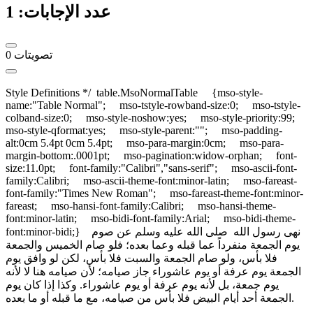
عدد الإجابات:
1
تصويتات
0
Style Definitions */ table.MsoNormalTable {mso-style-
name:"Table Normal"; mso-tstyle-rowband-size:0; mso-tstyle-
colband-size:0; mso-style-noshow:yes; mso-style-priority:99;
mso-style-qformat:yes; mso-style-parent:""; mso-padding-
alt:0cm 5.4pt 0cm 5.4pt; mso-para-margin:0cm; mso-para-
margin-bottom:.0001pt; mso-pagination:widow-orphan; font-
size:11.0pt; font-family:"Calibri","sans-serif"; mso-ascii-font-
family:Calibri; mso-ascii-theme-font:minor-latin; mso-fareast-
font-family:"Times New Roman"; mso-fareast-theme-font:minor-
fareast; mso-hansi-font-family:Calibri; mso-hansi-theme-
font:minor-latin; mso-bidi-font-family:Arial; mso-bidi-theme-
font:minor-bidi;} نهى رسول الله صلى الله عليه وسلم عن صوم
يوم الجمعة منفرداً عما قبله وعما بعده؛ فلو صام الخميس والجمعة
فلا بأس، ولو صام الجمعة والسبت فلا بأس، لكن لو وافق يوم
الجمعة يوم عرفة أو يوم عاشوراء جاز صيامه؛ لأن صيامه هنا لا لأنه
يوم جمعة، بل لأنه يوم عرفة أو يوم عاشوراء. وكذا إذا كان يوم
الجمعة أحد أيام البيض فلا بأس من صيامه، مع ما قبله أو ما بعده.