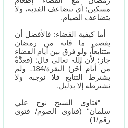
رمضان مع القضاء إطعام
مسكين؛ أي تتضاعف الفدية، ولا
يتضاعف الصيام.
أما كيفية القضاء: فالأفضل أن
يقضي ما فاته من رمضان
متتابعاً، ولو فرق بين أيام القضاء
جاز؛ لأن الله تعالى قال: (فعدَّةٌ
من أيام أُخَر) البقرة/184. ولم
يشترط التتابع فلا نوجبه ولا
نشترطه إلا بدليل.
"فتاوى الشيخ نوح علي
سلمان" (فتاوى الصوم/ فتوى
رقم/1)