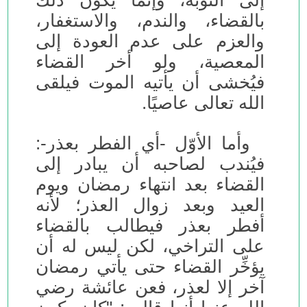
إلى التوبة، وإنما يكون ذلك
بالقضاء، والندم، والاستغفار،
والعزم على عدم العودة إلى
المعصية، ولو أخر القضاء
فيُخشى أن يأتيه الموت فيلقى
الله تعالى عاصيًا.
وأما الأوّل -أي الفطر بعذر-:
فيُندب لصاحبه أن يبادر إلى
القضاء بعد انتهاء رمضان ويوم
العيد وبعد زوال العذر؛ لأنه
أفطر بعذر فيطالب بالقضاء
على التراخي، لكن ليس له أن
يؤخِّر القضاء حتى يأتي رمضان
آخر إلا لعذر، فعن عائشة رضي