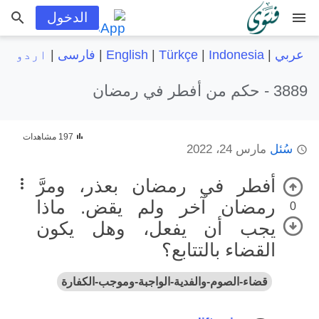
menu
الدخول
عربي
|
Indonesia
|
Türkçe
|
English
|
فارسی
|
اردو
3889 -
حكم من أفطر في رمضان
197 مشاهدات
سُئل
مارس 24، 2022
أفطر في رمضان بعذر، ومرَّ
رمضان آخر ولم يقض. ماذا
0
يجب أن يفعل، وهل يكون
القضاء بالتتابع؟
قضاء-الصوم-والفدية-الواجبة-وموجب-الكفارة