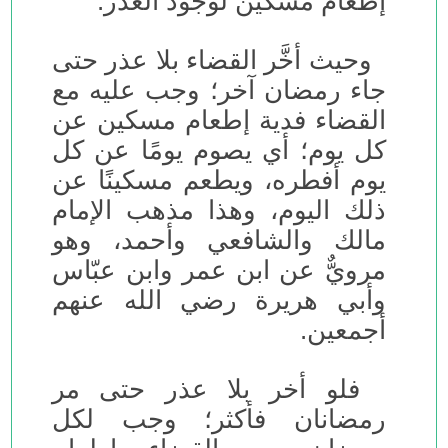
إطعام مسكين لوجود العذر.
وحيث أخَّر القضاء بلا عذر حتى
جاء رمضان آخر؛ وجب عليه مع
القضاء فدية إطعام مسكين عن
كل يوم؛ أي يصوم يومًا عن كل
يوم أفطره، ويطعم مسكينًا عن
ذلك اليوم، وهذا مذهب الإمام
مالك والشافعي وأحمد، وهو
مرويٌّ عن ابن عمر وابن عبّاس
وأبي هريرة رضي الله عنهم
أجمعين.
فلو أخر بلا عذر حتى مر
رمضانان فأكثر؛ وجب لكل