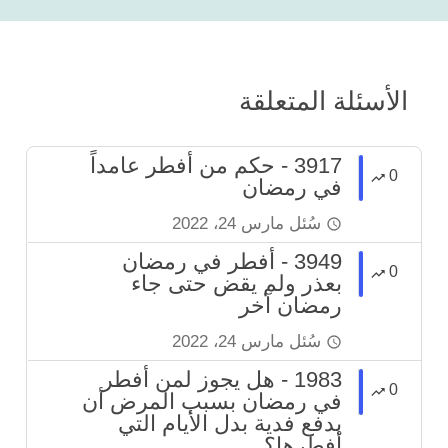
الأسئلة المتعلقة
3917 - حكم من أفطر عامداً
0
في رمضان
سُئل
مارس 24، 2022
3949 - أفطر في رمضان
0
بعذر ولم يقض حتى جاء
رمضان آخر
سُئل
مارس 24، 2022
1983 - هل يجوز لمن أفطر
0
في رمضان بسبب المرض أن
يدفع فدية بدل الأيام التي
أفطرها؟