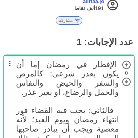
aliftaa.jo
191ألف
نقاط
مشاركة
عدد الإجابات:
1
الإفطار في رمضان إما أن
يكون بعذر شرعي: كالمرض
0
والسفر والحيض والنفاس
والحمل والرضاع، أو بغير عذر.
فالثاني: يجب فيه القضاء فور
انتهاء رمضان ويوم العيد؛ لأنه
معصية ويجب أن يبادر صاحبها