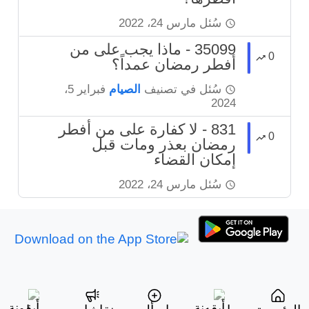
سُئل
مارس 24، 2022
35099 - ماذا يجب على من
0
أفطر رمضان عمداً؟
سُئل
في تصنيف
الصيام
فبراير 5،
2024
831 - لا كفارة على من أفطر
0
رمضان بعذر ومات قبل
إمكان القضاء
سُئل
مارس 24، 2022