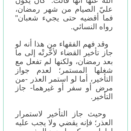
الله عنها أنها قالت: "كان يكون
عليّ الصيام من شهر رمضان،
فما أقضيه حتى يجيء شعبان"
رواه النسائي.
وقد فهم الفقهاء من هذا أنه لو
جاز تأخير القضاء لأخَّرتْه إلى ما
بعد رمضان، ولكنها لم تفعل مع
شغلها المستمر؛ لعدم جواز
التأخير، أما لو استمر العذر -من
مرض أو سفر أو غيرهما- جاز
التأخير.
وحيث جاز التأخير لاستمرار
العذر؛ فإنه يقضي ولا يجب عليه