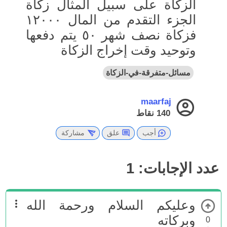
الزكاة على سبيل المثال زكاة
الجزء التقدم من المال ١٢٠٠٠
فزكاة نصف شهر ٥٠ يتم دفعها
وتوحيد وقت إخراج الزكاة
مسائل-متفرقة-في-الزكاة
maarfaj
140
نقاط
أجب
علق
مشاركة
عدد الإجابات:
1
وعليكم السلام ورحمة الله
وبركاته
0