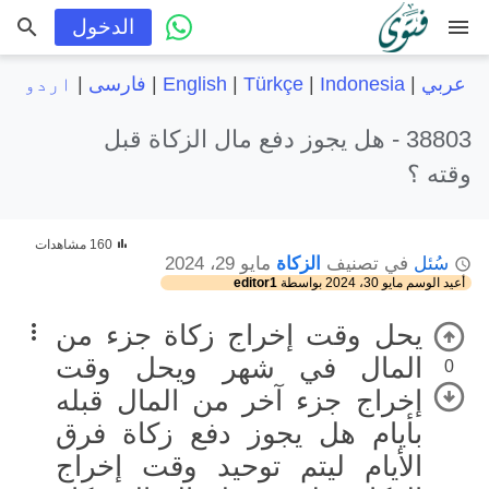
menu
الدخول
عربي
|
Indonesia
|
Türkçe
|
English
|
فارسی
|
اردو
38803 -
هل يجوز دفع مال الزكاة قبل
وقته ؟
160 مشاهدات
سُئل
في تصنيف
الزكاة
مايو 29، 2024
أعيد الوسم
مايو 30، 2024
بواسطة
editor1
يحل وقت إخراج زكاة جزء من
المال في شهر ويحل وقت
0
إخراج جزء آخر من المال قبله
بأيام هل يجوز دفع زكاة فرق
الأيام ليتم توحيد وقت إخراج