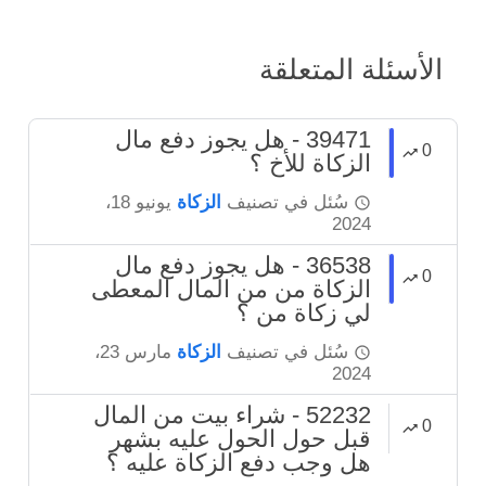
الأسئلة المتعلقة
39471 - هل يجوز دفع مال
0
الزكاة للأخ ؟
سُئل
في تصنيف
الزكاة
يونيو 18،
2024
36538 - هل يجوز دفع مال
0
الزكاة من من المال المعطى
لي زكاة من ؟
سُئل
في تصنيف
الزكاة
مارس 23،
2024
52232 - شراء بيت من المال
0
قبل حول الحول عليه بشهر
هل وجب دفع الزكاة عليه ؟