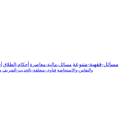
مسائل-فقهية-متنوعة
مسائل-مالية-معاصرة
أحكام-الطلاق
أح
والنفاس-والاستحاضة
فتاوى-متعلقة-بالحديث-الشريف
م