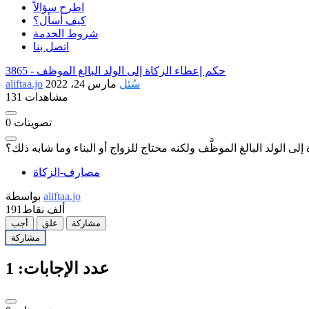
اطرح سؤالاً
كيف أسأل؟
شروط الخدمة
اتصل بنا
حكم إعطاء الزكاة إلى الولد البالغ الموظف
3865 -
سُئل
مارس 24، 2022
aliftaa.jo
131 مشاهدات
تصويتات
0
لى الولد البالغ الموظَّف ولكنه محتاج للزواج أو البناء وما شابه ذلك؟
مصارف-الزكاة
aliftaa.jo
بواسطة
191ألف
نقاط
مشاركة
علق
أجب
مشاركة
عدد الإجابات:
1