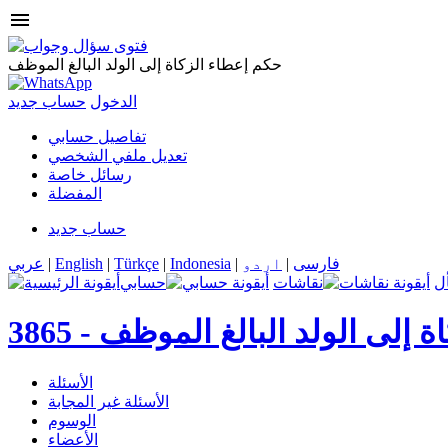
menu
حكم إعطاء الزكاة إلى الولد البالغ الموظف
الدخول
حساب جديد
تفاصيل حسابي
تعديل ملفي الشخصي
رسائل خاصة
المفضلة
حساب جديد
فارسی
|
اردو
|
Indonesia
|
Türkçe
|
English
|
عربي
ل
نقاشات
حسابي
ة إلى الولد البالغ الموظف
3865 -
الأسئلة
الأسئلة غير المجابة
الوسوم
الأعضاء