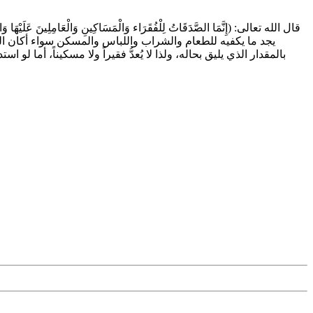
يجد ما يكفيه للطعام والشراب واللباس والمسكن سواء أكان المس
بالمقدار الذي يليق بحاله، ولذا لا يُعدُّ فقيراً ولا مسكيناً، أما ل