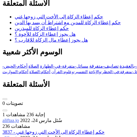
الأسئلة المتعلقة
حكم إعطاء الزكاة إلى الأخت التي زوجها غني
حكم إعطاء الزكاة للمدين مع اشتراط أن يسد بها الدين
حكم إعطاء الزكاة للمبذرين
هل يجوز إعطاء الزكاة للأخوة ؟
هل يجوز إعطاء مال الزكاة للاقارب ؟
الوسوم الأكثر شعبية
بالعقيدة
تصانيف-متفرقة
مسائل-متفرقة-في-الطهارة
الصلاة
أحكام-الحيض-
ل-متفرقة-في-الحظر-والإباحة
التفسير-وعلوم-القرآن
أحكام-الصلاة
أحكام-المواريث
الأسئلة المتعلقة
تصويتات
0
إجابة
236
مشاهدات
1
سُئل
مارس 24، 2022
aliftaa.jo
236 مشاهدات
3837 - حكم إعطاء الزكاة إلى الأخت التي زوجها غني