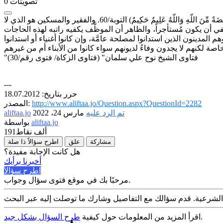
تصويتات
0
قال الله تعالى: (إِنَّمَا الصَّدَقَاتُ لِلْفُقَرَاء وَالْمَسَاكِينِ وَالْعَامِلِينَ عَلَيْهَا وَالْمُؤَلَّفَةِ قُلُوبُهُمْ وَفِي الرِّقَابِ وَالْغَارِمِينَ وَفِي سَبِيلِ اللّهِ وَابْنِ السَّبِيلِ فَرِيضَةً مِّنَ اللّهِ وَاللّهُ عَلِيمٌ حَكِيمٌ) التوبة/60. والفقير والمسكين هو الذي لا
 أن يكون مُستأجراً، والظاهر أن الموظَّف يكفيه راتبه لهذه الحاجات
هم المدينون الذين استدانوا لمصلحة عامَّة، وإن كانوا أغنياء أو استدانوا
"فتاوى الشيخ نوح علي سلمان" (فتاوى الزكاة/ فتوى رقم/30)
---
حرر بتاريخ: 18.07.2012
http://www.aliftaa.jo/Question.aspx?QuestionId=2282
المصدر:
تم الرد عليه
مارس 24، 2022
aliftaa.jo
aliftaa.jo
بواسطة
191ألف
نقاط
مشاركة
علق
اطرح سؤالاً ذا صلة
هل كانت الإجابة مفيدة؟
أخبرنا برأيك
اطرح سؤالاً
مرحبًا بك في موقع فتوى سؤال وجواب.
.
اقرأ المزيد من المعلومات حول كيفية
طرح السؤال بشكل جيد