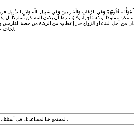
كن مملوكاً أو مُستأجراً، ولا يُشترط أن يكون المسكن مملوكاً بل يكفي
و استدان من أجل البناء أو الزواج جاز إعطاؤه من الزكاة من حصة الغارمين و
لحاجة خاصة لكنهم لا يجدون وفاءً لديونهم سواء كانوا من الأبناء أم من غيرهم.
المجتمع هنا لمساعدتك في أسئلتك الشرعية. قدم سؤالك مع التفاصيل وشارك ما توصلت إليه عبر البحث.