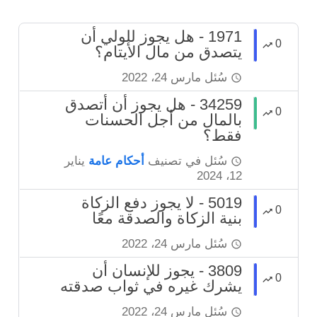
1971 - هل يجوز للولي أن
0
يتصدق من مال الأيتام؟
سُئل
مارس 24، 2022
34259 - هل يجوز أن أتصدق
0
بالمال من أجل الحسنات
فقط؟
سُئل
في تصنيف
أحكام عامة
يناير
12، 2024
5019 - لا يجوز دفع الزكاة
0
بنية الزكاة والصدقة معًا
سُئل
مارس 24، 2022
3809 - يجوز للإنسان أن
0
يشرك غيره في ثواب صدقته
سُئل
مارس 24، 2022