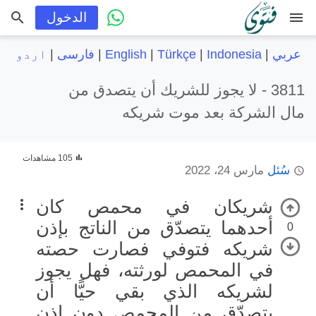
menu
الدخول
عربي
|
Indonesia
|
Türkçe
|
English
|
فارسی
|
اردو
3811 -
لا يجوز للشريك أن يتصدق من
مال الشركة بعد موت شريكه
105 مشاهدات
سُئل
مارس 24، 2022
شريكان في محمص كان
أحدهما يتصدّق من الناتج بإذن
0
شريكه فتوفي فصارت حصته
في المحمص لورثته، فهل يجوز
لشريكه الذي بقي حيًّا أن
يتصدّق من المحمص دون إذن