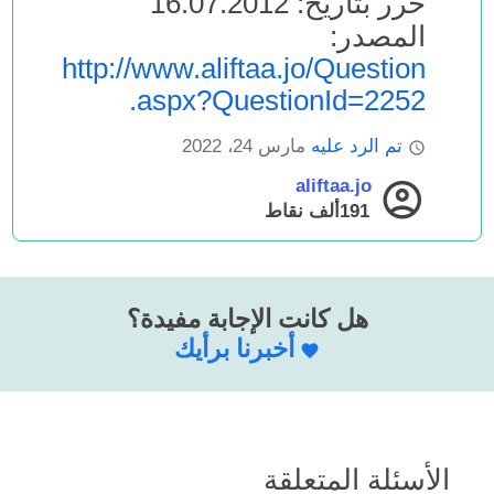
حرر بتاريخ: 16.07.2012
المصدر:
http://www.aliftaa.jo/Question
.aspx?QuestionId=2252
تم الرد عليه
مارس 24، 2022
aliftaa.jo
191ألف
نقاط
هل كانت الإجابة مفيدة؟
أخبرنا برأيك
الأسئلة المتعلقة