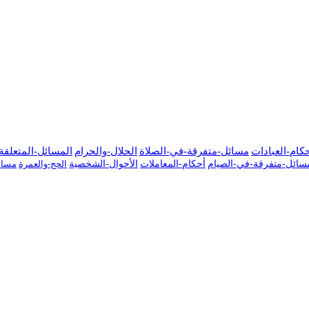
كام-العبادات
مسائل-متفرقة-في-الصلاة
الحلال-والحرام
المسائل-المتعلقة-
سائل-متفرقة-في-الصيام
أحكام-المعاملات
الأحوال-الشخصية
الحج-والعمرة
مسائ