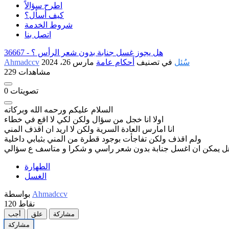
اطرح سؤالاً
كيف أسأل؟
شروط الخدمة
اتصل بنا
هل يجوز غسل جنابة بدون شعر الرأس ؟
36667 -
سُئل
في تصنيف
أحكام عامة
مارس 26، 2024
Ahmadccv
229 مشاهدات
تصويتات
0
السلام عليكم ورحمه الله وبركاته
اولا انا خجل من سؤال ولكن لكي لا اقع في خطاء
انا امارس العادة السرية ولكن لا اريد ان اقذف المني
ولم اقذف ولكن تفاجأت بوجود قطرة من المني بثبابي داخلية
هل يمكن ان اغسل جنابة بدون شعر راسي و شكرا و متاسف ع سؤالي
الطهارة
الغسل
Ahmadccv
بواسطة
نقاط
120
مشاركة
علق
أجب
مشاركة