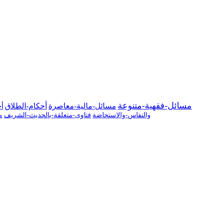
مسائل-فقهية-متنوعة
مسائل-مالية-معاصرة
أحكام-الطلاق
أح
والنفاس-والاستحاضة
فتاوى-متعلقة-بالحديث-الشريف
م