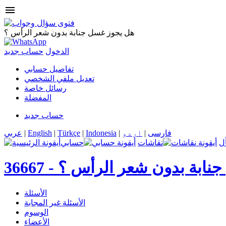
menu
هل يجوز غسل جنابة بدون شعر الرأس ؟
الدخول
حساب جديد
تفاصيل حسابي
تعديل ملفي الشخصي
رسائل خاصة
المفضلة
حساب جديد
فارسی
|
اردو
|
Indonesia
|
Türkçe
|
English
|
عربي
ل
نقاشات
حسابي
نابة بدون شعر الرأس ؟
36667 -
الأسئلة
الأسئلة غير المجابة
الوسوم
الأعضاء