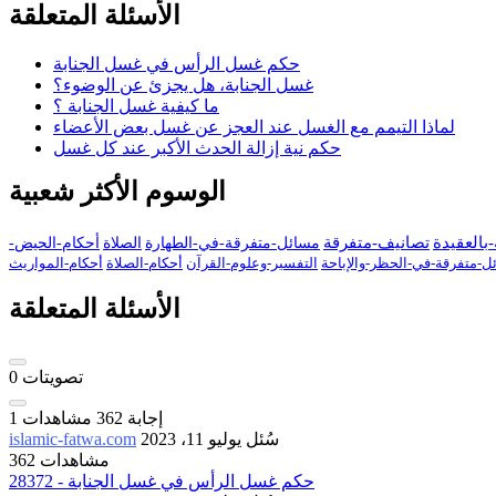
الأسئلة المتعلقة
حكم غسل الرأس في غسل الجنابة
غسل الجنابة، هل يجزئ عن الوضوء؟
ما كيفية غسل الجنابة ؟
لماذا التيمم مع الغسل عند العجز عن غسل بعض الأعضاء
حكم نية إزالة الحدث الأكبر عند كل غسل
الوسوم الأكثر شعبية
بالعقيدة
تصانيف-متفرقة
مسائل-متفرقة-في-الطهارة
الصلاة
أحكام-الحيض-
ل-متفرقة-في-الحظر-والإباحة
التفسير-وعلوم-القرآن
أحكام-الصلاة
أحكام-المواريث
الأسئلة المتعلقة
تصويتات
0
إجابة
362
مشاهدات
1
سُئل
يوليو 11، 2023
islamic-fatwa.com
362 مشاهدات
28372 - حكم غسل الرأس في غسل الجنابة