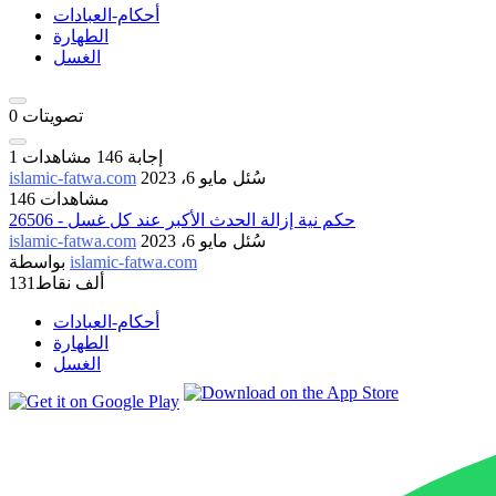
أحكام-العبادات
الطهارة
الغسل
تصويتات
0
إجابة
146
مشاهدات
1
سُئل
مايو 6، 2023
islamic-fatwa.com
146 مشاهدات
26506 - حكم نية إزالة الحدث الأكبر عند كل غسل
سُئل
مايو 6، 2023
islamic-fatwa.com
islamic-fatwa.com
بواسطة
131ألف
نقاط
أحكام-العبادات
الطهارة
الغسل