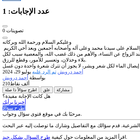
عدد الإجابات:
1
تصويتات
0
وعليكم السلام ورحمة الله وبركاته
 عند الزواج عن النساء، والأهم من ذلك غضب الله، والمعصية سبب لكل
بلاء وخذلان، وتعسير للأمور، وقطع للرزق.
أحمد درويش
تم الرد عليه
يوليو 29، 2024
بواسطة
أحمد درويش
210ألف
نقاط
مشاركة
علق
اطرح سؤالاً ذا صلة
هل كانت الإجابة مفيدة؟
أخبرنا برأيك
اطرح سؤالاً
مرحبًا بك في موقع فتوى سؤال وجواب.
.
اقرأ المزيد من المعلومات حول كيفية
طرح السؤال بشكل جيد