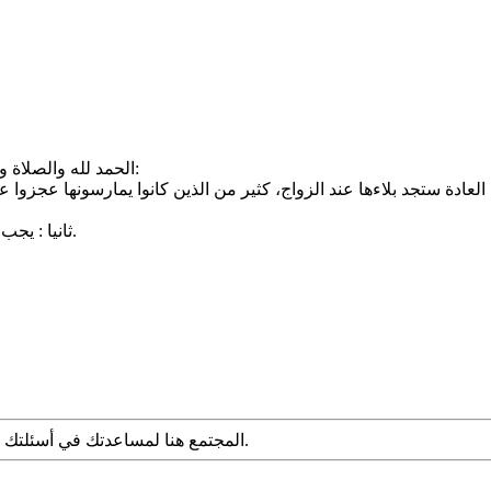
الحمد لله والصلاة والسلام على سيدنا محمد وعلى آله وأصحابه أجمعين وبعد أخي الكريم:
العادة ستجد بلاءها عند الزواج، كثير من الذين كانوا يمارسونها عجزوا
ثانيا : يجب إيصال الماء لكل شعر وبشر، لا يجوز أن تترك شعرة واحدة دون غسل.
المجتمع هنا لمساعدتك في أسئلتك الشرعية. قدم سؤالك مع التفاصيل وشارك ما توصلت إليه عبر البحث.