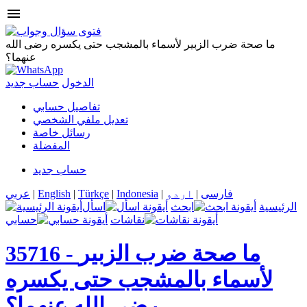
menu
ما صحة ضرب الزبير لأسماء بالمشجب حتى يكسره رضى الله
عنهما؟
الدخول
حساب جديد
تفاصيل حسابي
تعديل ملفي الشخصي
رسائل خاصة
المفضلة
حساب جديد
فارسی
|
اردو
|
Indonesia
|
Türkçe
|
English
|
عربي
الرئيسية
ابحث
اسأل
نقاشات
حسابي
ما صحة ضرب الزبير
35716 -
لأسماء بالمشجب حتى يكسره
رضى الله عنهما؟