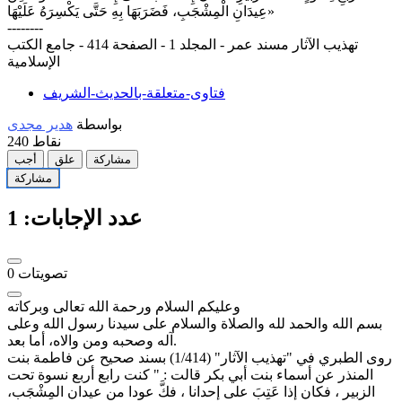
عِيدَانِ الْمِشْجَبِ، فَضَرَبَهَا بِهِ حَتَّى يَكْسِرَهُ عَلَيْهَا»
--------
تهذيب الآثار مسند عمر - المجلد 1 - الصفحة 414 - جامع الكتب
الإسلامية
فتاوى-متعلقة-بالحديث-الشريف
بواسطة
هدير مجدى
نقاط
240
مشاركة
علق
أجب
مشاركة
عدد الإجابات:
1
تصويتات
0
وعليكم السلام ورحمة الله تعالى وبركاته
بسم الله والحمد لله والصلاة والسلام على سيدنا رسول الله وعلى
آله وصحبه ومن والاه، أما بعد.
روى الطبري في "تهذيب الآثار" (1/414) بسند صحيح عن فاطمة بنت
المنذر عن أسماء بنت أبي بكر قالت : " كنت رابع أربع نسوة تحت
الزبير ، فكان إذا عَتِبَ على إحدانا ، فكَّ عودا من عيدان المِشْجَب،