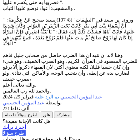
فضربها به حتى يكسره عليها ".
والمشجب: أعواد توضع عليها الثياب .
وروى ابن سعد في "الطبقات" (8/ 197) بسند صحيح عَنْ عِكْرِمَةَ: "
أَنَّ أَسْمَاءَ بِنْتَ أَبِي بَكْرٍ كَانَتْ تَحْتَ الزُّبَيْرِ بْنِ الْعَوَّامِ. وَكَانَ شَدِيدًا
عَلَيْهَا، فَأَتَتْ أَبَاهَا فَشَكَتْ ذَلِكَ إِلَيْهِ فَقَالَ: " يَا بُنَيَّةُ اصْبِرِي فَإِنَّ الْمَرْأَةَ
إِذَا كَانَ لَهَا زَوْجٌ صَالِحٌ ثُمَّ مَاتَ عَنْهَا فَلَمْ تَزَوَّجْ بَعْدَهُ ، جُمِعَ بَيْنَهُمَا فِي
الْجَنَّةِ ".
وهنا لابد ان ننبه ان هذا الضرب حاصل من صحابي جليل فاهم
للضرب المقصود في القرآن الكريم، وهو الضرب الخفيف، وهو شيء
وإن كان حسيا قليلا، لكنه معنوي أكثر، لأن الفقهاء ذكروا ألا يرفع
الضارب يده عن إبطه، وأن يتجنب الوجه، والأماكن التي تتأذى ولو
بضرب خفيف،
والله تعالى أعلم.
والحمد لله رب العالمين.
عبد المؤمن الحسيني
تم الرد عليه
فبراير 29، 2024
بواسطة
عبد المؤمن الحسيني
221ألف
نقاط
مشاركة
علق
اطرح سؤالاً ذا صلة
هل كانت الإجابة مفيدة؟
أخبرنا برأيك
اطرح سؤالاً
مرحبًا بك في موقع فتوى سؤال وجواب.