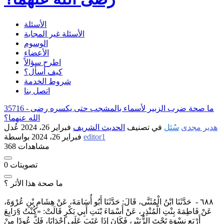
الأسئلة
الأسئلة غير المجابة
الوسوم
الأعضاء
اطرح سؤالاً
كيف أسأل؟
شروط الخدمة
اتصل بنا
ما صحة ضرب الزبير لأسماء بالمشجب حتى يكسره رضى
35716 -
الله عنهما؟
هدير مجدى
سُئل
في تصنيف
الحديث الشريف
فبراير 26، 2024
عُدل
editor1
بواسطة
فبراير 26، 2024
368 مشاهدات
تصويتات
0
ما صحة هذا الأثر ؟
٦٨٨ - حَدَّثَنَا ابْنُ الْمُثَنَّى، قَالَ: حَدَّثَنَا أَبُو أُسَامَةَ، عَنْ هِشَامِ بْنِ عُرْوَةَ،
عَنْ فَاطِمَةَ بِنْتِ الْمُنْذِرِ، عَنْ أَسْمَاءَ بْنَتِ أَبِي بَكْرٍ قَالَتْ: «كُنْتُ §رَابِعَ
أَرْبَعِ نِسْوَةٍ تَحْتَ الزُّبَيْرِ، فَكَانَ إِذَا عَتَبَ عَلَى إِحْدَانَا، فَكَّ عُودًا مِنْ