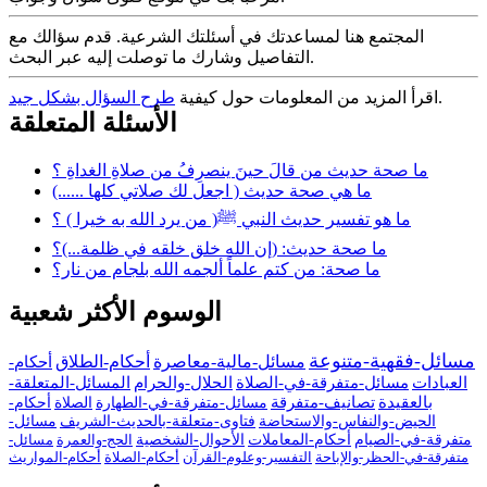
المجتمع هنا لمساعدتك في أسئلتك الشرعية. قدم سؤالك مع
التفاصيل وشارك ما توصلت إليه عبر البحث.
.
اقرأ المزيد من المعلومات حول كيفية
طرح السؤال بشكل جيد
الأسئلة المتعلقة
ما صحة حديث من قالَ حينَ ينصرِفُ من صلاةِ الغداةِ ؟
ما هي صحة حديث ( اجعل لك صلاتي كلها ......)
ما هو تفسير حديث النبي ﷺ( من يرد الله به خيرا ) ؟
ما صحة حديث: (إن الله خلق خلقه في ظلمة...)؟
ما صحة: من كتم علماً ألجمه الله بلجام من نار؟
الوسوم الأكثر شعبية
مسائل-فقهية-متنوعة
مسائل-مالية-معاصرة
أحكام-الطلاق
أحكام-
العبادات
مسائل-متفرقة-في-الصلاة
الحلال-والحرام
المسائل-المتعلقة-
بالعقيدة
تصانيف-متفرقة
مسائل-متفرقة-في-الطهارة
الصلاة
أحكام-
الحيض-والنفاس-والاستحاضة
فتاوى-متعلقة-بالحديث-الشريف
مسائل-
متفرقة-في-الصيام
أحكام-المعاملات
الأحوال-الشخصية
الحج-والعمرة
مسائل-
متفرقة-في-الحظر-والإباحة
التفسير-وعلوم-القرآن
أحكام-الصلاة
أحكام-المواريث