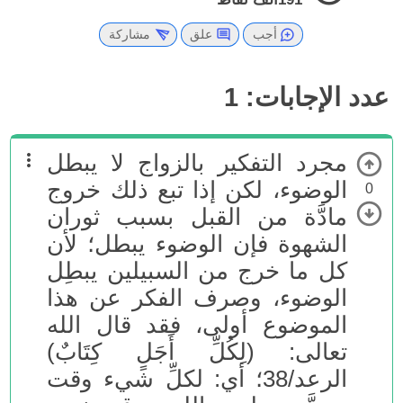
أجب
علق
مشاركة
عدد الإجابات:
1
مجرد التفكير بالزواج لا يبطل
الوضوء، لكن إذا تبع ذلك خروج
0
مادَّة من القبل بسبب ثوران
الشهوة فإن الوضوء يبطل؛ لأن
كل ما خرج من السبيلين يبطِل
الوضوء، وصرف الفكر عن هذا
الموضوع أولى، فقد قال الله
تعالى: (لِكُلِّ أَجَلٍ كِتَابٌ)
الرعد/38؛ أي: لكلِّ شيء وقت