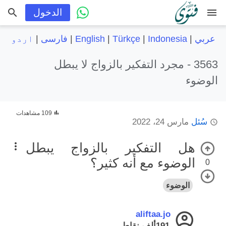
menu
الدخول
عربي
|
Indonesia
|
Türkçe
|
English
|
فارسی
|
اردو
3563 -
مجرد التفكير بالزواج لا يبطل
الوضوء
109 مشاهدات
سُئل
مارس 24، 2022
هل التفكير بالزواج يبطل
الوضوء مع أنه كثير؟
0
الوضوء
aliftaa.jo
191ألف
نقاط