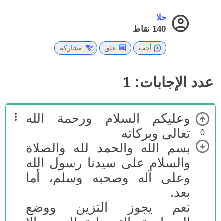
حلا
140
نقاط
أجب
علق
مشاركة
عدد الإجابات:
1
وعليكم السلام ورحمة الله
تعالى وبركاته
0
بسم الله والحمد لله والصلاة
والسلام على سيدنا رسول الله
وعلى آله وصحبه وسلم، أما
بعد.
نعم يجوز التزين ووضع