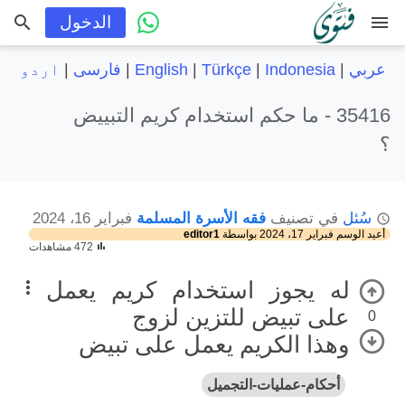
menu
الدخول
عربي
|
Indonesia
|
Türkçe
|
English
|
فارسی
|
اردو
35416 -
ما حكم استخدام كريم التبييض
؟
سُئل
في تصنيف
فقه الأسرة المسلمة
فبراير 16، 2024
أعيد الوسم
فبراير 17، 2024
بواسطة
editor1
472 مشاهدات
له يجوز استخدام كريم يعمل
على تبيض للتزين لزوج
0
وهذا الكريم يعمل على تبيض
أحكام-عمليات-التجميل