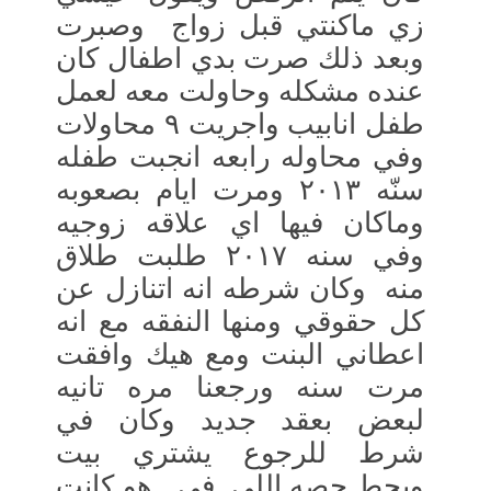
زي ماكنتي قبل زواج وصبرت
وبعد ذلك صرت بدي اطفال كان
عنده مشكله وحاولت معه لعمل
طفل انابيب واجريت ٩ محاولات
وفي محاوله رابعه انجبت طفله
سنّه ٢٠١٣ ومرت ايام بصعوبه
وماكان فيها اي علاقه زوجيه
وفي سنه ٢٠١٧ طلبت طلاق
منه وكان شرطه انه اتنازل عن
كل حقوقي ومنها النفقه مع انه
اعطاني البنت ومع هيك وافقت
مرت سنه ورجعنا مره تانيه
لبعض بعقد جديد وكان في
شرط للرجوع يشتري بيت
ويحط حصه اللي في هو كانت