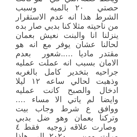
حصتي ٢٠ بالميه وسبب
الشرط هذا انه عدم الاستقرار
من ناحيته مثلا كنا بدبي صار بده
ينزلنا انا والبنت نعيش بعمان
لحالنا عشان يوفر مع انه هو
مقتدر ماديا …..شعور بعدم
الامان بسبب انه عملت عمليه
جراحيه بتخدير كامل بالغربه
وذهبت لحالي ساعه ١٢ ليلا
ادخال والصبح كانت عمليه
وايضا لم ياتي الا مساء ….
ووافق ع شرط وجاب بيت
وتركنا بعمان وهو ضل بدبي
وصارت علاقه زوجيه فقط ٤
مرات ومن ٢٠٢٠ الي هاذا