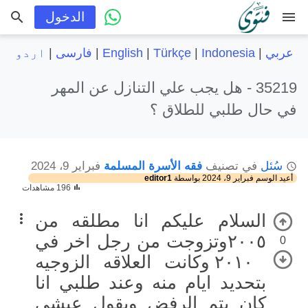
menu
الدخول
عربي
|
Indonesia
|
Türkçe
|
English
|
فارسی
|
اردو
35219 -
هل يجب علي التنازل عن المهر
في حال طلبي للطلاق ؟
سُئل
في تصنيف
فقه الأسرة المسلمة
فبراير 9، 2024
أعيد الوسم
فبراير 9، 2024
بواسطة
editor1
196 مشاهدات
السلام عليكم انا مطلقه من
٢٠٠٥وتزوجت من رجل اخر في
0
٢٠١٠ وكانت العلاقه الزوجيه
بتحديد ايام منه وعند طلبي انا
كان يتم الرفض ويقول عيشي