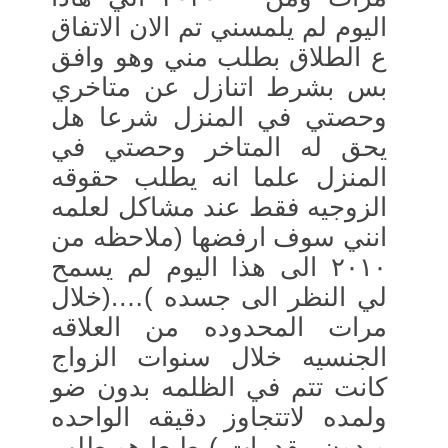
اليوم لم يلمسني تم الان الاتفاق
ع الطلاق بطلب مني وهو وافق
بس بشرط اتنازل عن متاخري
وحصتي في المنزل شرعا هل
يحق له المتاخر وحصتي في
المنزل علما انه يطلب حقوقه
الزوجيه فقط عند مشاكل لعلمه
انني سوف ارفضها (ملاحظه من
٢٠١٠ الى هذا اليوم لم يسمح
لي النظر الى جسده )….(خلال
مرات المحدوده من العلاقه
الجنسيه خلال سنوات الزواج
كانت تتم في الظلمه بدون ضو
ولمده لاتتجاوز دقيقه الواحده
وبدون مقدمات ) طبعا هو طلب